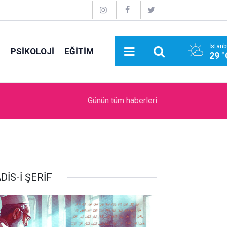
İstanb
E
PSİKOLOJİ
EĞİTİM
29 °
09:00
İdare Etme Sanatı
Günün tüm
haberleri
DİS-İ ŞERİF