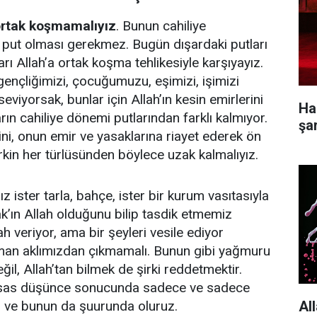
 ortak koşmamalıyız
. Bunun cahiliye
 put olması gerekmez. Bugün dışardaki putları
ları Allah’a ortak koşma tehlikesiyle karşıyayız.
gençliğimizi, çocuğumuzu, eşimizi, işimizi
seviyorsak, bunlar için Allah’ın kesin emirlerini
Ha
rın cahiliye dönemi putlarından farklı kalmıyor.
şa
ini, onun emir ve yasaklarına riayet ederek ön
irkin her türlüsünden böylece uzak kalmalıyız.
ız ister tarla, bahçe, ister bir kurum vasıtasıyla
k’ın Allah olduğunu bilip tasdik etmemiz
ah veriyor, ama bir şeyleri vesile ediyor
man aklımızdan çıkmamalı. Bunun gibi yağmuru
ğil, Allah’tan bilmek de şirki reddetmektir.
ssas düşünce sonucunda sadece ve sadece
All
ız ve bunun da şuurunda oluruz.