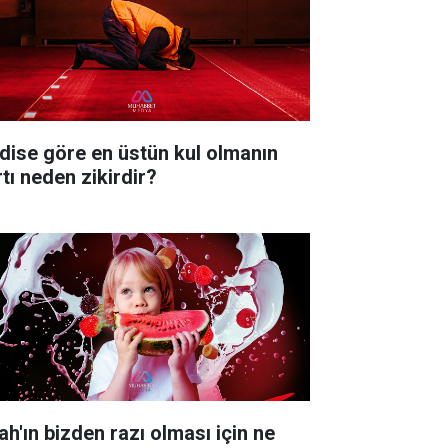
dise göre en üstün kul olmanın
rtı neden zikirdir?
ah'ın bizden razı olması için ne