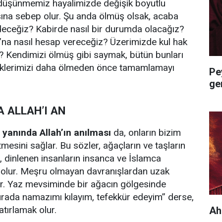
üşünmemiz hayalimizde değişik boyutlu
sına sebep olur. Şu anda ölmüş olsak, acaba
deceğiz? Kabirde nasıl bir durumda olacağız?
’na nasıl hesap vereceğiz? Üzerimizde kul hak
ı? Kendimizi ölmüş gibi saymak, bütün bunları
iklerimizi daha ölmeden önce tamamlamayı
Pe
ge
A ALLAH’I AN
 yanında Allah’ın anılması
da, onların bizim
mesini sağlar. Bu sözler, ağaçların ve taşların
, dinlenen insanların insanca ve İslamca
olur. Meşru olmayan davranışlardan uzak
r. Yaz mevsiminde bir ağacın gölgesinde
urada namazımı kılayım, tefekkür edeyim” derse,
atırlamak olur.
Ah