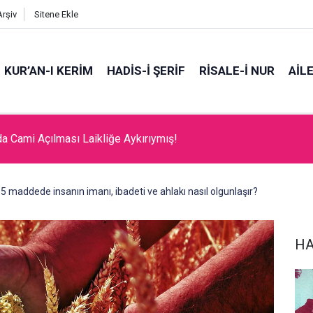
Arşiv
Sitene Ekle
KUR’AN-I KERİM
HADİS-İ ŞERİF
RİSALE-İ NUR
AİL
da Cami Açılması Laikliğe Aykırıymış!
5 maddede insanın imanı, ibadeti ve ahlakı nasıl olgunlaşır?
HA