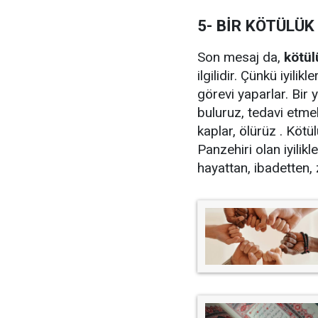
5- BİR KÖTÜLÜK
Son mesaj da,
kötül
ilgilidir. Çünkü iyilik
görevi yaparlar. Bir
buluruz, tedavi etme
kaplar, ölürüz . Kötü
Panzehiri olan iyili
hayattan, ibadetten,