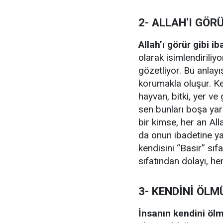
2- ALLAH’I GÖRÜ
Allah’ı görür gibi i
olarak isimlendiriliy
gözetliyor. Bu anlay
korumakla oluşur. Ke
hayvan, bitki, yer ve
sen bunları boşa yar
bir kimse, her an All
da onun ibadetine yans
kendisini “Basir” sı
sıfatından dolayı, her
3- KENDİNİ ÖLM
İnsanın kendini öl