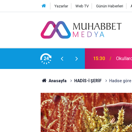
Yazarlar
Web TV
Günün Haberleri
24
15:30
Okullar
Anasayfa
HADİS-İ ŞERİF
Hadise göre 