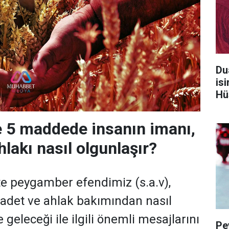
Du
is
Hü
 5 maddede insanın imanı,
hlakı nasıl olgunlaşır?
fte peygamber efendimiz (s.a.v),
badet ve ahlak bakımından nasıl
eleceği ile ilgili önemli mesajlarını
Pe