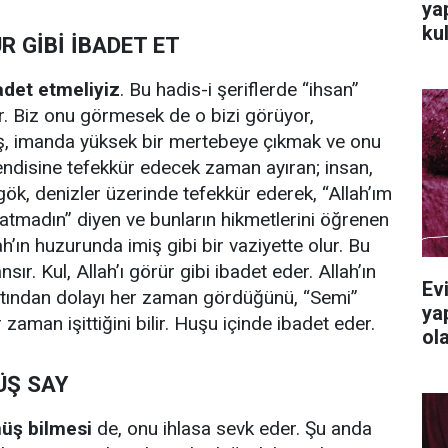
ya
ku
R GİBİ İBADET ET
badet etmeliyiz
. Bu hadis-i şeriflerde “ihsan”
or. Biz onu görmesek de o bizi görüyor,
ış, imanda yüksek bir mertebeye çıkmak ve onu
ndisine tefekkür edecek zaman ayıran; insan,
 gök, denizler üzerinde tefekkür ederek, “Allah’ım
atmadın” diyen ve bunların hikmetlerini öğrenen
ah’ın huzurunda imiş gibi bir vaziyette olur. Bu
ır. Kul, Allah’ı görür gibi ibadet eder. Allah’ın
Ev
fatından dolayı her zaman gördüğünü, “Semi”
ya
 zaman işittiğini bilir. Huşu içinde ibadet eder.
ola
ÜŞ SAY
müş bilmesi
de, onu ihlasa sevk eder. Şu anda