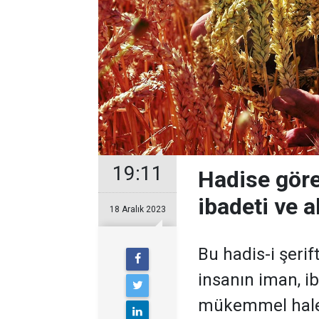
19:11
Hadise göre
ibadeti ve a
18 Aralık 2023
Bu hadis-i şeri
insanın iman, i
mükemmel hale g