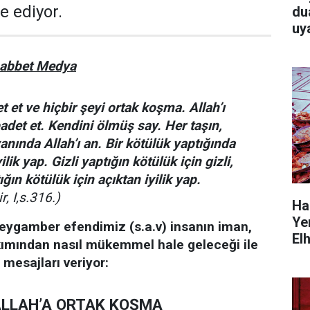
 ediyor.
duas
uy
habbet Medya
et et ve hiçbir şeyi ortak koşma. Allah’ı
badet et. Kendini ölmüş say. Her taşın,
anında Allah’ı an. Bir kötülük yaptığında
lik yap. Gizli yaptığın kötülük için gizli,
ğın kötülük için açıktan iyilik yap.
, I,s.316.)
Ha
Ye
peygamber efendimiz (s.a.v) insanın iman,
El
kımından nasıl mükemmel hale geleceği ile
i mesajları veriyor:
 ALLAH’A ORTAK KOŞMA