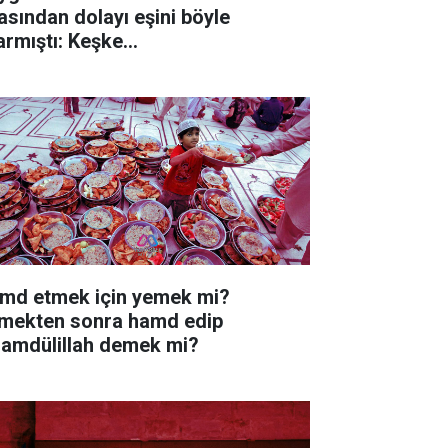
ından dolayı eşini böyle
armıştı: Keşke…
md etmek için yemek mi?
mekten sonra hamd edip
hamdülillah demek mi?