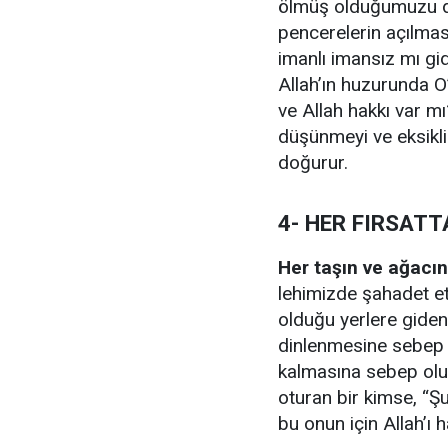
ölmüş olduğumuzu d
pencerelerin açılma
imanlı imansız mı gi
Allah’ın huzurunda O
ve Allah hakkı var m
düşünmeyi ve eksikl
doğurur.
4- HER FIRSATT
Her taşın ve ağacın
lehimizde şahadet et
olduğu yerlere giden
dinlenmesine sebep 
kalmasına sebep olu
oturan bir kimse, “Ş
bu onun için Allah’ı h