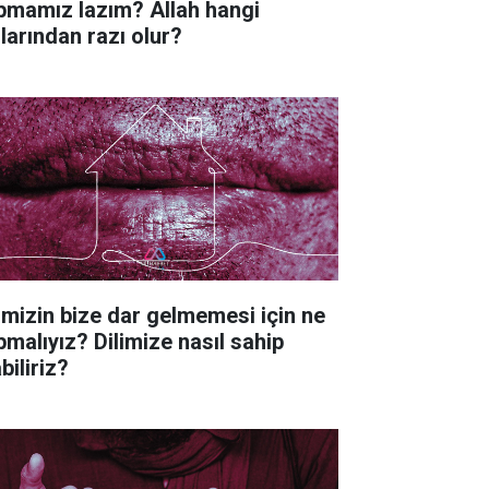
pmamız lazım? Allah hangi
llarından razı olur?
imizin bize dar gelmemesi için ne
pmalıyız? Dilimize nasıl sahip
biliriz?