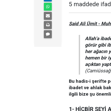
5 maddede ifade
Said Ali Ümit - Mu
Allah’a ibad
görür gibi i
her ağacın y
hemen bir iyi
açıktan yaptı
(Camiüssağir
Bu hadis-i şerifte 
ibadet ve ahlak ba
ilgili bize şu öneml
1- HİÇBİR ŞEYİ