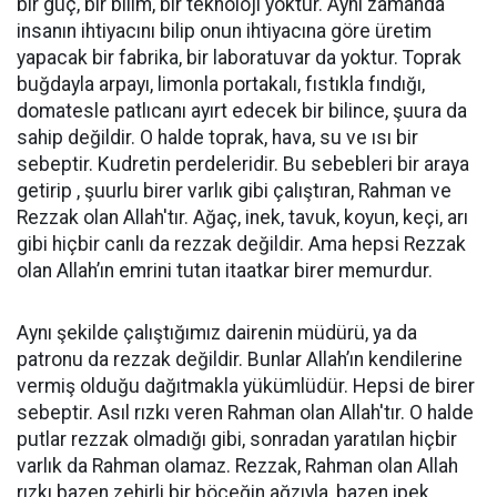
bir güç, bir bilim, bir teknoloji yoktur. Aynı zamanda
insanın ihtiyacını bilip onun ihtiyacına göre üretim
yapacak bir fabrika, bir laboratuvar da yoktur. Toprak
buğdayla arpayı, limonla portakalı, fıstıkla fındığı,
domatesle patlıcanı ayırt edecek bir bilince, şuura da
sahip değildir. O halde toprak, hava, su ve ısı bir
sebeptir. Kudretin perdeleridir. Bu sebebleri bir araya
getirip , şuurlu birer varlık gibi çalıştıran, Rahman ve
Rezzak olan Allah'tır. Ağaç, inek, tavuk, koyun, keçi, arı
gibi hiçbir canlı da rezzak değildir. Ama hepsi Rezzak
olan Allah’ın emrini tutan itaatkar birer memurdur.
Aynı şekilde çalıştığımız dairenin müdürü, ya da
patronu da rezzak değildir. Bunlar Allah’ın kendilerine
vermiş olduğu dağıtmakla yükümlüdür. Hepsi de birer
sebeptir. Asıl rızkı veren Rahman olan Allah'tır. O halde
putlar rezzak olmadığı gibi, sonradan yaratılan hiçbir
varlık da Rahman olamaz. Rezzak, Rahman olan Allah
rızkı bazen zehirli bir böceğin ağzıyla, bazen ipek