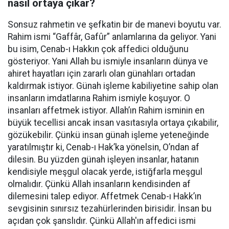
nasıl ortaya çıkar?
Sonsuz rahmetin ve şefkatin bir de manevi boyutu var.
Rahim ismi “Gaffâr, Gafûr” anlamlarına da geliyor. Yani
bu isim, Cenab-ı Hakkın çok affedici olduğunu
gösteriyor. Yani Allah bu ismiyle insanların dünya ve
ahiret hayatları için zararlı olan günahları ortadan
kaldırmak istiyor. Günah işleme kabiliyetine sahip olan
insanların imdatlarına Rahim ismiyle koşuyor. O
insanları affetmek istiyor. Allah’ın Rahim isminin en
büyük tecellisi ancak insan vasıtasıyla ortaya çıkabilir,
gözükebilir. Çünkü insan günah işleme yeteneğinde
yaratılmıştır ki, Cenab-ı Hak’ka yönelsin, O’ndan af
dilesin. Bu yüzden günah işleyen insanlar, hatanın
kendisiyle meşgul olacak yerde, istiğfarla meşgul
olmalıdır. Çünkü Allah insanların kendisinden af
dilemesini talep ediyor. Affetmek Cenab-ı Hakk’ın
sevgisinin sınırsız tezahürlerinden birisidir. İnsan bu
açıdan çok şanslıdır. Çünkü Allah'ın affedici ismi