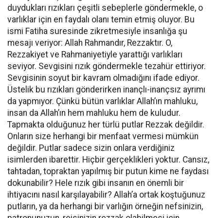
duydukları rızıkları çeşitli sebeplerle göndermekle, o
varlıklar için en faydalı olanı temin etmiş oluyor. Bu
ismi Fatiha suresinde zikretmesiyle insanlığa şu
mesajı veriyor: Allah Rahmandır, Rezzaktır. O,
Rezzakiyet ve Rahmaniyetiyle yarattığı varlıkları
seviyor. Sevgisini rızık göndermekle tezahür ettiriyor.
Sevgisinin soyut bir kavram olmadığını ifade ediyor.
Üstelik bu rızıkları gönderirken inançlı-inançsız ayrımı
da yapmıyor. Çünkü bütün varlıklar Allah’ın mahluku,
insan da Allah’ın hem mahluku hem de kuludur.
Tapmakta olduğunuz her türlü putlar Rezzak değildir.
Onların size herhangi bir menfaat vermesi mümkün
değildir. Putlar sadece sizin onlara verdiğiniz
isimlerden ibarettir. Hiçbir gerçeklikleri yoktur. Cansız,
tahtadan, topraktan yapılmış bir putun kime ne faydası
dokunabilir? Hele rızık gibi insanın en önemli bir
ihtiyacını nasıl karşılayabilir? Allah’a ortak koştuğunuz
putların, ya da herhangi bir varlığın örneğin nefsinizin,