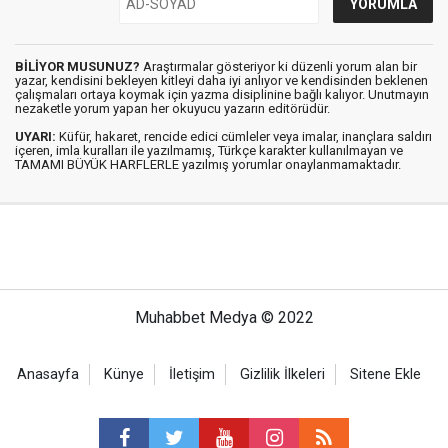
BİLİYOR MUSUNUZ?
Araştırmalar gösteriyor ki düzenli yorum alan bir
yazar, kendisini bekleyen kitleyi daha iyi anlıyor ve kendisinden beklenen
çalışmaları ortaya koymak için yazma disiplinine bağlı kalıyor. Unutmayın
nezaketle yorum yapan her okuyucu yazarın editörüdür.
UYARI:
Küfür, hakaret, rencide edici cümleler veya imalar, inançlara saldırı
içeren, imla kuralları ile yazılmamış, Türkçe karakter kullanılmayan ve
TAMAMI BÜYÜK HARFLERLE yazılmış yorumlar onaylanmamaktadır.
Muhabbet Medya © 2022
Anasayfa
Künye
İletişim
Gizlilik İlkeleri
Sitene Ekle