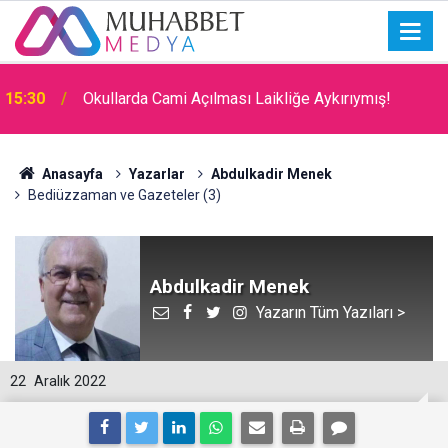
15:30
Okullarda Cami Açılması Laikliğe Aykırıymış!
Anasayfa
Yazarlar
Abdulkadir Menek
Bediüzzaman ve Gazeteler (3)
Abdulkadir Menek
Yazarın Tüm Yazıları >
22
Aralık 2022