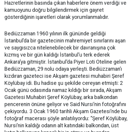
Hazretlerinin basında çıkan haberlere önem verdiği ve
kamuoyunu doğru bilgilendirmek için gayret
gösterdiğinin işaretleri olarak yorumlanmalıdır.
Bediüzzaman 1960 yılının ilk gününde geldiği
İstanbul’da bir gazetecinin mahremiyet sınırlarını aşan
ve saygısızca nitelenebilecek bir davranışına çok
kızmış ve bir gün kaldığı İstanbul’u terk ederek
Ankara’ya gitmiştir. İstanbul’da Piyer Loti Oteline gelen
Bediüzzaman, 29 nolu odaya yerleşti. Bediüzzaman’ı
kızdıran gazeteci ise Akşam gazetesi muhabiri Şeref
Köylübay idi. Bu hadise şu şekilde cereyan etmişti: 2
Ocak günü odasında namaz kıldığı bir sırada, Akşam
Gazetesi Muhabiri Şeref Köylübay, arka balkondan
pencerenin önüne geliyor ve Said Nursi’nin fotoğrafını
çekiyordu. 3 Ocak 1960 tarihli Akşam Gazetesi’nde bu
fotoğraf macerası şöyle anlatılıyordu: “Şeref Köylübay,
Nursi’nin kaldığı odanın alt katındaki balkondan, üst