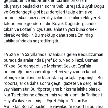
geçildikten ve nispeten demokratik bir ortam
oluşmaya başladıktan sonra Sebilürreşad, Büyük Doğu
ve Serdengeçti gibi bazı dergileri takip etmiş ve
burada çıkan bazı önemli yazıları lahikalara ekleyerek
talebelerine göndermiştir. Büyük Doğu dergisinde
çıkan ve Lozan’ın içyüzünü anlatan yazı buna örnek
olarak verilebilir. Bu mektup daha sonra Emirdağ
Lahikası’nda da neşredilmiştir.
1952 ve 1953 yıllarında İstanbul’a gelen Bediüzzaman
burada da aralarında Eşref Edip, Necip Fazıl, Osman
Yüksel Serdengeçti ve Mehmet Şevket Eygi’nin
bulunduğu bazı önemli gazeteci ve yazarları kabul
etmiş ve bunların bir kısmıyla röportajlar yapmıştır. Bu
röportajlar da daha sonra çeşitli gazete ve dergilerde
yayınlanmıştır. Bu röportajların bir kısmı lahika olarak
Nur Talebelerine gönderilmiş ve bir kısmı da Tarihçe-i
Hayat’a ilave edilmiştir. Eşref Edip’in “Uzun Bir
Ayrılıktan Sonra” başlığı ile yayınladığı röportajı bunlara