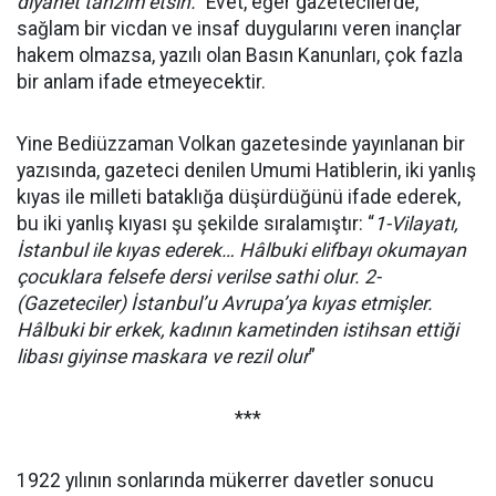
diyanet tanzim etsin.”
Evet, eğer gazetecilerde,
sağlam bir vicdan ve insaf duygularını veren inançlar
hakem olmazsa, yazılı olan Basın Kanunları, çok fazla
bir anlam ifade etmeyecektir.
Yine Bediüzzaman Volkan gazetesinde yayınlanan bir
yazısında, gazeteci denilen Umumi Hatiblerin, iki yanlış
kıyas ile milleti bataklığa düşürdüğünü ifade ederek,
bu iki yanlış kıyası şu şekilde sıralamıştır: “
1-Vilayatı,
İstanbul ile kıyas ederek… Hâlbuki elifbayı okumayan
çocuklara felsefe dersi verilse sathi olur. 2-
(Gazeteciler) İstanbul’u Avrupa’ya kıyas etmişler.
Hâlbuki bir erkek, kadının kametinden istihsan ettiği
libası giyinse maskara ve rezil olur
”
***
1922 yılının sonlarında mükerrer davetler sonucu