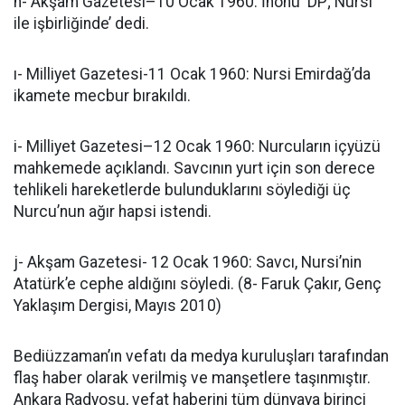
h- Akşam Gazetesi–10 Ocak 1960: İnönü ‘DP; Nursi
ile işbirliğinde’ dedi.
ı- Milliyet Gazetesi-11 Ocak 1960: Nursi Emirdağ’da
ikamete mecbur bırakıldı.
i- Milliyet Gazetesi–12 Ocak 1960: Nurcuların içyüzü
mahkemede açıklandı. Savcının yurt için son derece
tehlikeli hareketlerde bulunduklarını söylediği üç
Nurcu’nun ağır hapsi istendi.
j- Akşam Gazetesi- 12 Ocak 1960: Savcı, Nursi’nin
Atatürk’e cephe aldığını söyledi. (8- Faruk Çakır, Genç
Yaklaşım Dergisi, Mayıs 2010)
Bediüzzaman’ın vefatı da medya kuruluşları tarafından
flaş haber olarak verilmiş ve manşetlere taşınmıştır.
Ankara Radyosu, vefat haberini tüm dünyaya birinci