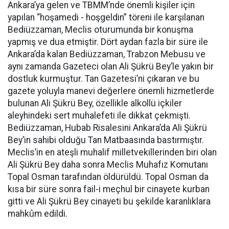
Ankara’ya gelen ve TBMM’nde önemli kişiler için
yapılan “hoşamedi - hoşgeldin” töreni ile karşılanan
Bediüzzaman, Meclis oturumunda bir konuşma
yapmış ve dua etmiştir. Dört aydan fazla bir süre ile
Ankara’da kalan Bediüzzaman, Trabzon Mebusu ve
aynı zamanda Gazeteci olan Ali Şükrü Bey’le yakın bir
dostluk kurmuştur. Tan Gazetesi’ni çıkaran ve bu
gazete yoluyla manevi değerlere önemli hizmetlerde
bulunan Ali Şükrü Bey, özellikle alkollü içkiler
aleyhindeki sert muhalefeti ile dikkat çekmişti.
Bediüzzaman, Hubab Risalesini Ankara’da Ali Şükrü
Bey’in sahibi olduğu Tan Matbaasında bastırmıştır.
Meclis’in en ateşli muhalif milletvekillerinden biri olan
Ali Şükrü Bey daha sonra Meclis Muhafız Komutanı
Topal Osman tarafından öldürüldü. Topal Osman da
kısa bir süre sonra fail-i meçhul bir cinayete kurban
gitti ve Ali Şükrü Bey cinayeti bu şekilde karanlıklara
mahkûm edildi.