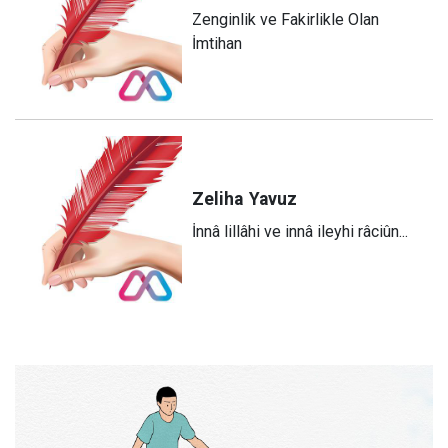
Zenginlik ve Fakirlikle Olan
İmtihan
Zeliha
Yavuz
​İnnâ lillâhi ve innâ ileyhi râciûn...