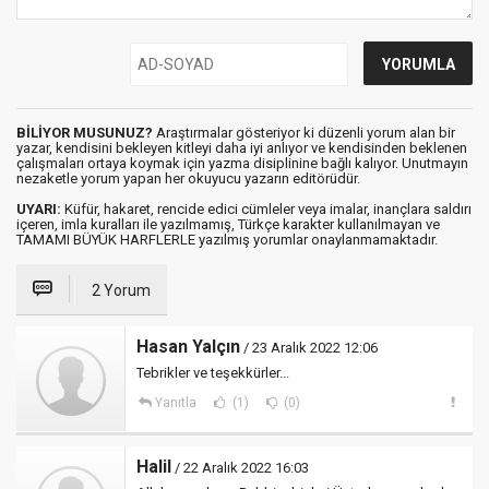
BİLİYOR MUSUNUZ?
Araştırmalar gösteriyor ki düzenli yorum alan bir
yazar, kendisini bekleyen kitleyi daha iyi anlıyor ve kendisinden beklenen
çalışmaları ortaya koymak için yazma disiplinine bağlı kalıyor. Unutmayın
nezaketle yorum yapan her okuyucu yazarın editörüdür.
UYARI:
Küfür, hakaret, rencide edici cümleler veya imalar, inançlara saldırı
içeren, imla kuralları ile yazılmamış, Türkçe karakter kullanılmayan ve
TAMAMI BÜYÜK HARFLERLE yazılmış yorumlar onaylanmamaktadır.
2 Yorum
Hasan Yalçın
/ 23 Aralık 2022 12:06
Tebrikler ve teşekkürler...
Yanıtla
(1)
(0)
Halil
/ 22 Aralık 2022 16:03