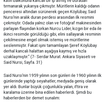
katın balkonuna kancalı bir ip atmış ve buradan
tırmanarak yukarıya çıkmıştır. Müritlerin kaldığı odanın
penceresi altından sürünerek geçen Köylübay, Said
Nursi’nin aralık duran perdesi arasından ilk resmini
çekmiştir. Odada yalnız olan ve fotoğraf makinesinden
parlayan flaşından korkan Nurcu Lider, kızgın bir eda ile
ikinci resimde görüldüğü gibi, elini sallayarak resminin
çekilmesine engel olmak istemiş ve müritlerine
seslenmiştir. Fakat işini tamamlayan Şeref Köylübay
derhal kancalı halattan aşağıya kaymış ve hızla
uzaklaşmıştır.” (7- Serdar Murat. Ankara Siyaseti ve
Said Nursi, Sayfa. 31)
Said Nursi’nin 1959 yılının son günleri ile 1960 yılının ilk
günlerinde yaptığı seyahatler, medyada geniş olarak
yer aldı. Bunlar büyük çoğunlukla yalan, iftira ve
karalama üzerine bina edilen haberlerdi. Şimdi bu
haberlerden bir demet sunalım: