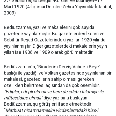
27- Sebilürreşad Dergisi-Kürdler ve İslamiyet–17
Mart 1920 (4-İçtimai Dersler-Zehra Yayıncılık-İstanbul,
2009)
Bediüzzaman, yazı ve makalelerini çok sayıda
gazetede yayınlatmıştır. Bu gazetelerden İkdam ve
Sebil-ür Reşad Gazetelerindeki yazıları 1920 yılında
yayınlanmıştır. Diğer gazetelerdeki makalelerin yayın
yılları ise 1908 ve 1909 olarak görülmektedir.
Bediüzzaman’ın, “Biraderim Derviş Vahdeti Beye”
başlığı ile yazdığı ve Volkan gazetesinde yayınlanan bir
makalesi, gazetecilerin sahip olması gereken
özellikleri belirtmesi açısından da çok önemlidir.
“Edipler, edepli olmalı ve hem de edeb-i İslamiye ile
müteeddibe olmalı”
diye yazısına başlayan
Bediüzzaman, şu görüşleri ifade etmektedir:
“
Matbuat nizamnamesini vicdanlarındaki hiss-i