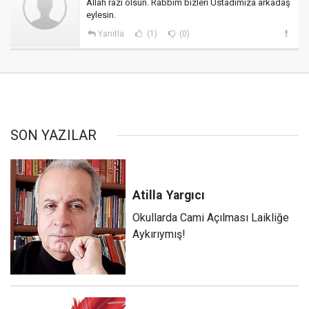
Allah razı olsun. Rabbim bizleri Üstadımıza arkadaş
eylesin.
Yanıtla
(1)
(0)
SON YAZILAR
Atilla
Yargıcı
Okullarda Cami Açılması Laikliğe
Aykırıymış!