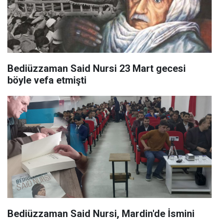
Bediüzzaman Said Nursi 23 Mart gecesi
böyle vefa etmişti
Bediüzzaman Said Nursi, Mardin'de İsmini