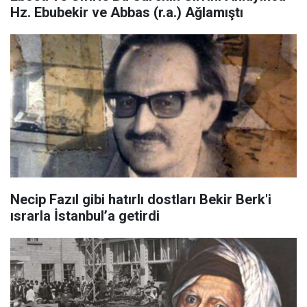
Hz. Ebubekir ve Abbas (r.a.) Ağlamıştı
Necip Fazıl gibi hatırlı dostları Bekir Berk'i
ısrarla İstanbul’a getirdi