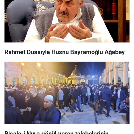
Rahmet Duasıyla Hüsnü Bayramoğlu Ağabey
Risale-i Nura gönül veren talebelerinin