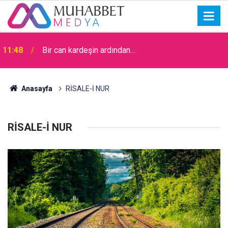
09:00
Zenginlik ve Fakirlikle Olan İmtihan
Anasayfa
RİSALE-İ NUR
RİSALE-İ NUR