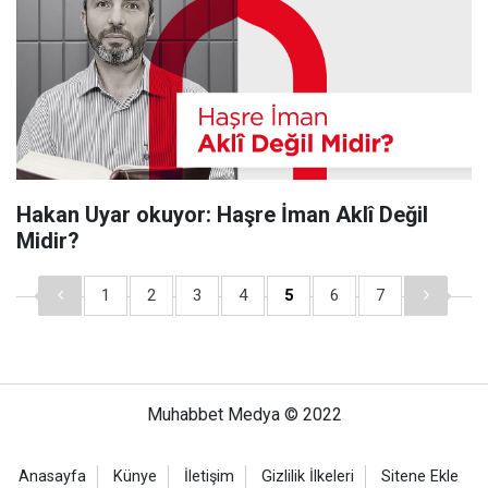
Hakan Uyar okuyor: Haşre İman Aklî Değil
Midir?
1
2
3
4
5
6
7
Muhabbet Medya © 2022
Anasayfa
Künye
İletişim
Gizlilik İlkeleri
Sitene Ekle