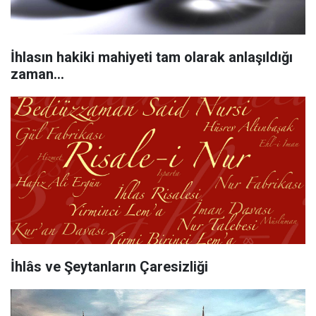
İhlasın hakiki mahiyeti tam olarak anlaşıldığı
zaman...
İhlâs ve Şeytanların Çaresizliği