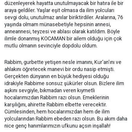
düzenleyerek hayatta unutulmayacak bir hatıra ile bir
araya geldiler. Yaşlar eşit olmasa da ilim yolcuları
sevgi dolu, unutulmaz anılar biriktirdiler. Aralarına, 76
yaşında olmam münasebetiyle hepsinin annesi,
anneannesi, teyzesi ve ablası olarak katıldım. Böyle
ilimle donanmış KOCAMAN bir ailem olduğu için çok
mutlu olmanın sevinciyle dopdolu oldum.
​Rabbim, gurbette yetişen nesle imanını, Kur'an'ını ve
ahlakını öğretecek manevi bir ordu nasip etmişti.
Gerçekten dünyanın en büyük hediyesi olduğu
idrakiyle Rabbime sonsuz şükürler olsun. Bizlere ilim
aşkını sevgiyle, bıkmadan veren kıymetli
hocalarımızdan Rabbim razı olsun. Emeklerinin
karşılığını, ahirette Rabbim elbette verecektir.
Cümlesinden, hem hocalarımızdan hem de ilim
yolcularından Rabbim ebeden razı olsun. Bu akım daha
nice genç hanımlarımızın ufkunu açsın inşallah!