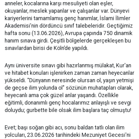
anneler, kocalarına karşı mesuliyeti olan eşler,
okuyanlar, meslek yapanlar ve çalışanlar var. Dünyevi
kariyerlerini tamamlamış genç hanımlar, İslami İlimler
Akademisi'nin dördüncü sınıf talebeleridir. Geçtiğimiz
hafta sonu (13.06.2026), Avrupa çapında 750 dinamik
hanım sınava girdi. Çeşitli bölgelerde gerçekleşen bu
sınavlardan birisi de Köln’de yapıldı.
​Aynı üniversite sınavı gibi hazırlanmış mülakat, Kur'an
ve hitabet konuları işlenirken zaman zaman heyecanlar
yükseldi. "Dünyanın neresinde olursan ol, yaşın yetmişi
de geçse ilim yolunda ol" sözünün muhatapları olarak,
heyecanlı ama çok güzel anlar yaşandı. Özellikle
eğitimli, donanımlı genç hocalarımız anlayışlı ve sevgi
doluydu; gurbette bile olsak ilim başlara taç olmuştu!
​Evet; başı soğan gibi acı, sonu baldan tatlı olan ilim
yolcuları, 23.06.2026 tarihindeki Mezuniyet Gecesi'ni