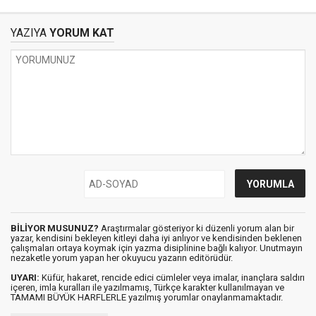
Hazretleri ve Mehmet
Âkif
YAZIYA
YORUM KAT
BİLİYOR MUSUNUZ?
Araştırmalar gösteriyor ki düzenli yorum alan bir
yazar, kendisini bekleyen kitleyi daha iyi anlıyor ve kendisinden beklenen
çalışmaları ortaya koymak için yazma disiplinine bağlı kalıyor. Unutmayın
nezaketle yorum yapan her okuyucu yazarın editörüdür.
UYARI:
Küfür, hakaret, rencide edici cümleler veya imalar, inançlara saldırı
içeren, imla kuralları ile yazılmamış, Türkçe karakter kullanılmayan ve
TAMAMI BÜYÜK HARFLERLE yazılmış yorumlar onaylanmamaktadır.