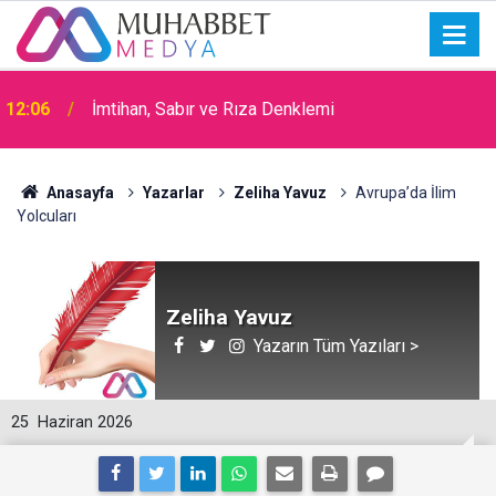
15:30
Okullarda Cami Açılması Laikliğe Aykırıymış!
Anasayfa
Yazarlar
Zeliha Yavuz
Avrupa’da İlim
Yolcuları
Zeliha Yavuz
Yazarın Tüm Yazıları >
25
Haziran 2026