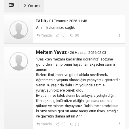
3 Yorum
fatih
/ 01 Temmuz 2026 11:48
Amin, kaleminize sağlık
Yanıtla
(0)
(0)
Meltem Yavuz
/ 26 Haziran 2026 02:03
“Beşikten mezara kadar ilim öğreniniz” sözüne
gönülden inanıp bunu hayatına nakşeden canım
annem
Bizlere ilmi,imanı ve güzel ahlakı sevdirerek;
öğrenmenin yaşının olmadığını yaşayarak gösterdin.
Senin 76 yaşında dahi ilim yolunda azimle
yürüyüşün bizlere örnek oldu.
Evlatlarını ve talebelerini bu anlayışla yetiştirdiğin,
ilim aşkını gönlümüze ektiğin için sana sonsuz
şükran ve minnet duyuyoruz. Rabbime hamdolsun
ki bize senin gibi bir anne nasip ettin.Ilmin, emeğin
ve gayretin daima artsın Ann
Yanıtla
(0)
(1)