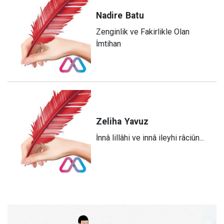
Nadire
Batu
Zenginlik ve Fakirlikle Olan
İmtihan
Zeliha
Yavuz
​İnnâ lillâhi ve innâ ileyhi râciûn...