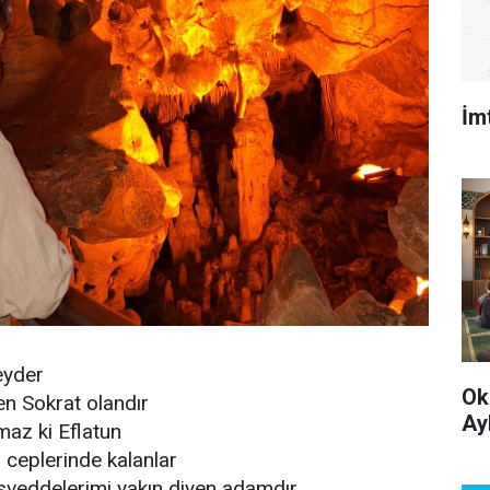
İm
eyder
Ok
n Sokrat olandır
Ay
maz ki Eflatun
 ceplerinde kalanlar
eddelerimi yakın diyen adamdır