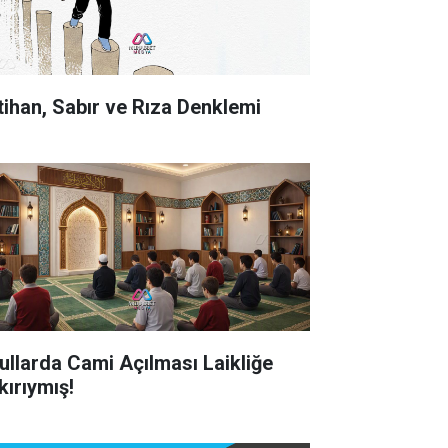
tihan, Sabır ve Rıza Denklemi
ullarda Cami Açılması Laikliğe
kırıymış!