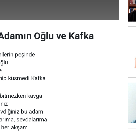
Adamın Oğlu ve Kafka
llerin peşinde
ğlu
e
nip küsmedi Kafka
 bitmezken kavga
niz
vdiğiniz bu adam
arıma, sevdalarıma
z her akşam