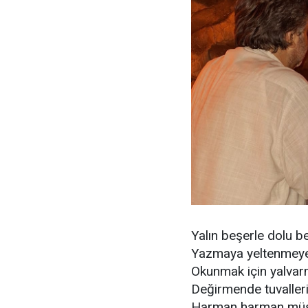
Yalın beşerle dolu b
Yazmaya yeltenmeye
Okunmak için yalvar
Değirmende tuvalleri
Harman harman müsv