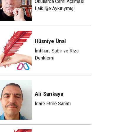
Okullarda Cami Açılması
Laikliğe Aykırıymış!
Hüsniye
Ünal
İmtihan, Sabır ve Rıza
Denklemi
Ali
Sarıkaya
İdare Etme Sanatı