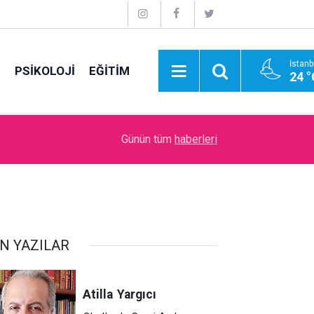
İstanb
E
PSİKOLOJİ
EĞİTİM
24 °
09:00
İdare Etme Sanatı
Günün tüm
haberleri
N YAZILAR
Atilla
Yargıcı