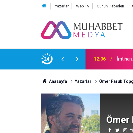
Yazarlar
Web TV
Günün Haberleri
12:06
İmtihan
24
15:30
Okullar
Anasayfa
Yazarlar
Ömer Faruk Top
Ömer 
Y