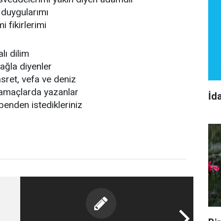
duygularımı
 fikirlerimi
ı dilim
çağla diyenler
asret, vefa ve deniz
 yamaçlarda yazanlar
İd
benden istedikleriniz