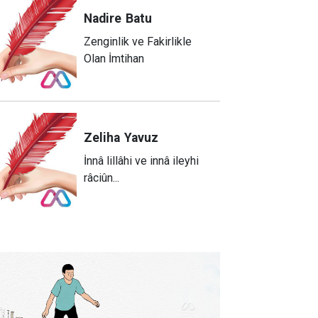
Nadire
Batu
Zenginlik ve Fakirlikle
Olan İmtihan
Zeliha
Yavuz
​İnnâ lillâhi ve innâ ileyhi
râciûn...