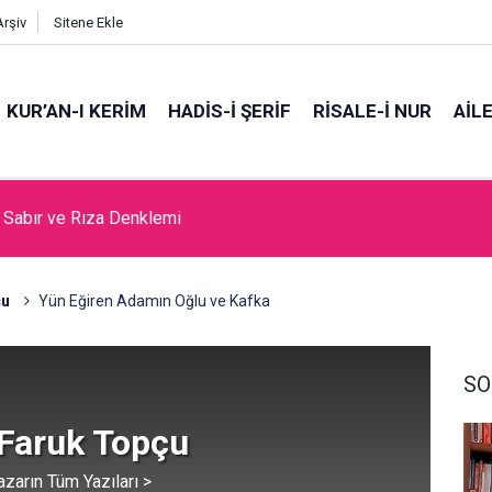
Arşiv
Sitene Ekle
KUR’AN-I KERİM
HADİS-İ ŞERİF
RİSALE-İ NUR
AİL
, Sabır ve Rıza Denklemi
da Cami Açılması Laikliğe Aykırıymış!
çu
Yün Eğiren Adamın Oğlu ve Kafka
SO
Faruk Topçu
azarın Tüm Yazıları >