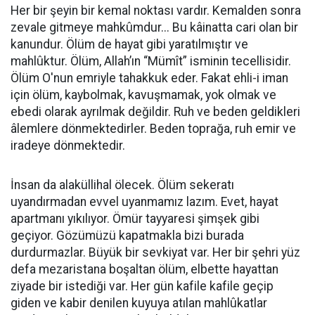
Her bir şeyin bir kemal noktası vardır. Kemalden sonra
zevale gitmeye mahkûmdur... Bu kâinatta cari olan bir
kanundur. Ölüm de hayat gibi yaratılmıştır ve
mahlûktur. Ölüm, Allah’ın “Mümît” isminin tecellisidir.
Ölüm O'nun emriyle tahakkuk eder. Fakat ehli-i iman
için ölüm, kaybolmak, kavuşmamak, yok olmak ve
ebedi olarak ayrılmak değildir. Ruh ve beden geldikleri
âlemlere dönmektedirler. Beden toprağa, ruh emir ve
iradeye dönmektedir.
İnsan da alaküllihal ölecek. Ölüm sekeratı
uyandırmadan evvel uyanmamız lazım. Evet, hayat
apartmanı yıkılıyor. Ömür tayyaresi şimşek gibi
geçiyor. Gözümüzü kapatmakla bizi burada
durdurmazlar. Büyük bir sevkiyat var. Her bir şehri yüz
defa mezaristana boşaltan ölüm, elbette hayattan
ziyade bir istediği var. Her gün kafile kafile geçip
giden ve kabir denilen kuyuya atılan mahlûkatlar