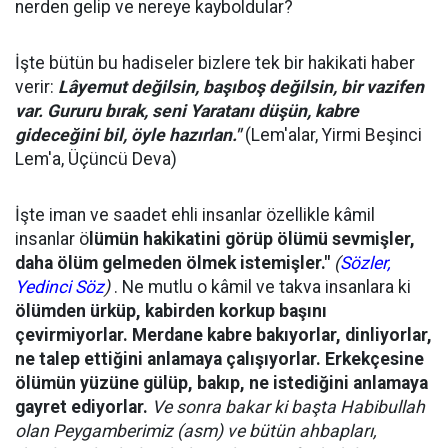
nerden gelip ve nereye kayboldular?
İşte bütün bu hadiseler bizlere tek bir hakikati haber
verir:
Lâyemut değilsin, başıboş değilsin, bir vazifen
var. Gururu bırak, seni Yaratanı düşün, kabre
gideceğini bil, öyle hazırlan."
(Lem'alar, Yirmi Beşinci
Lem'a, Üçüncü Deva)
İşte iman ve saadet ehli insanlar özellikle kâmil
insanlar ö
lümün hakikatini görüp ölümü sevmişler,
daha ölüm gelmeden ölmek istemişler."
(
Sözler,
Yedinci Söz
)
. Ne mutlu o kâmil ve takva insanlara ki
ölümden ürküp, kabirden korkup başını
çevirmiyorlar. Merdane kabre bakıyorlar, dinliyorlar,
ne talep ettiğini anlamaya çalışıyorlar. Erkekçesine
ölümün yüzüne gülüp, bakıp, ne istediğini anlamaya
gayret ediyorlar.
Ve sonra bakar ki başta Habibullah
olan Peygamberimiz (asm) ve bütün ahbapları,