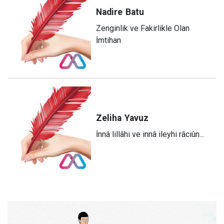
Nadire
Batu
Zenginlik ve Fakirlikle Olan
İmtihan
Zeliha
Yavuz
​İnnâ lillâhi ve innâ ileyhi râciûn...