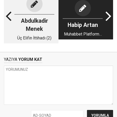
Abdulkadir
Habip Artan
Menek
Muhabbet Platformu
Üç Elifin İttihadı (2)
Diyarbakır
Buluşmaları
YAZIYA
YORUM KAT