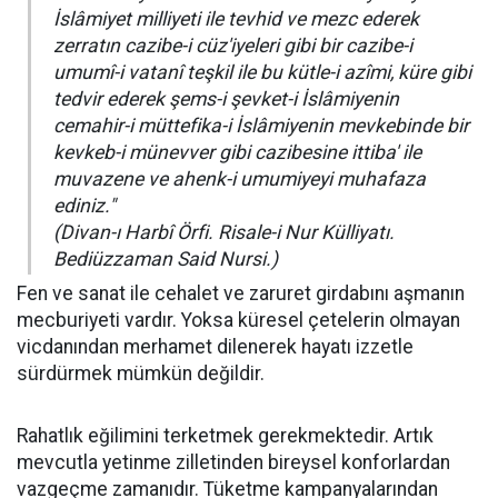
İslâmiyet milliyeti ile tevhid ve mezc ederek
zerratın cazibe-i cüz'iyeleri gibi bir cazibe-i
umumî-i vatanî teşkil ile bu kütle-i azîmi, küre gibi
tedvir ederek şems-i şevket-i İslâmiyenin
cemahir-i müttefika-i İslâmiyenin mevkebinde bir
kevkeb-i münevver gibi cazibesine ittiba' ile
muvazene ve ahenk-i umumiyeyi muhafaza
ediniz."
(Divan-ı Harbî Örfi. Risale-i Nur Külliyatı.
Bediüzzaman Said Nursi.)
Fen ve sanat ile cehalet ve zaruret girdabını aşmanın
mecburiyeti vardır. Yoksa küresel çetelerin olmayan
vicdanından merhamet dilenerek hayatı izzetle
sürdürmek mümkün değildir.
Rahatlık eğilimini terketmek gerekmektedir. Artık
mevcutla yetinme zilletinden bireysel konforlardan
vazgeçme zamanıdır. Tüketme kampanyalarından