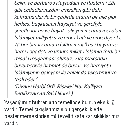
Selim ve Barbaros Hayreddin ve Rüstem-i Zâl
gibi ecdadlarınızdan emsalleri gibi dâhî
kahramanlar ile bir çadırda oturan bir aile gibi
herkesi başkasının haysiyet ve şerefiyle
şereflendiren ve hayat-ı ulviyenin enmuzeci olan
İslâmiyet milliyeti size emr-i kat'î ile emrediyor ki:
Tâ her biriniz umum İslâmın ma'kes-i hayatı ve
hâmi-i saadeti ve umum millet-i İslâmın ferdî bir
misal-i müşahhası olunuz. Zira maksadın
büyümesiyle himmet de büyür. Ve hamiyet-i
İslâmiyenin galeyanı ile ahlâk da tekemmül ve
teali eder."
(Divan-ı Harbî Örfi. Risale-i Nur Külliyatı.
Bediüzzaman Said Nursi.)
Yaşadığımız buhranların temelinde bu ruh eksikliği
vardır. Temel çıkışlarımızın bu gerçekliklerle
beslenmemesinden mütevellit kafa karışıklıklarımız
vardır.