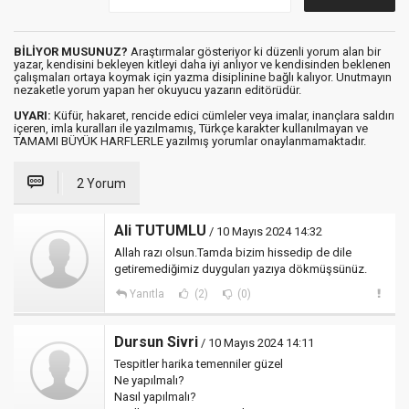
BİLİYOR MUSUNUZ?
Araştırmalar gösteriyor ki düzenli yorum alan bir
yazar, kendisini bekleyen kitleyi daha iyi anlıyor ve kendisinden beklenen
çalışmaları ortaya koymak için yazma disiplinine bağlı kalıyor. Unutmayın
nezaketle yorum yapan her okuyucu yazarın editörüdür.
UYARI:
Küfür, hakaret, rencide edici cümleler veya imalar, inançlara saldırı
içeren, imla kuralları ile yazılmamış, Türkçe karakter kullanılmayan ve
TAMAMI BÜYÜK HARFLERLE yazılmış yorumlar onaylanmamaktadır.
2 Yorum
Ali TUTUMLU
/ 10 Mayıs 2024 14:32
Allah razı olsun.Tamda bizim hissedip de dile
getiremediğimiz duyguları yazıya dökmüşsünüz.
Yanıtla
(2)
(0)
Dursun Sivri
/ 10 Mayıs 2024 14:11
Tespitler harika temenniler güzel
Ne yapılmalı?
Nasıl yapılmalı?