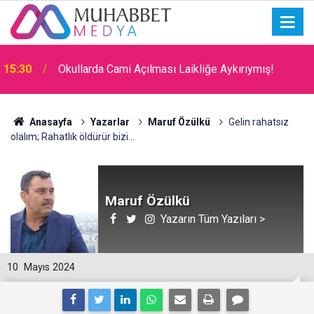
15:30
Okullarda Cami Açılması Laikliğe Aykırıymış!
Anasayfa
Yazarlar
Maruf Özülkü
Gelin rahatsız
olalım; Rahatlık öldürür bizi...
Maruf Özülkü
Yazarın Tüm Yazıları >
10
Mayıs 2024