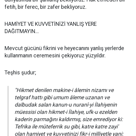
fetih, bir ferec, bir zafer bekliyoruz.
HAMİYET VE KUVVETİNİZİ YANLIŞ YERE
DAĞITMAYIN...
Mevcut gücünü fikrini ve heyecanını yanlış yerlerde
kullanmanın ceremesini çekiyoruz yüzyıldır.
Teşhis şudur;
"Hikmet denilen makine-i âlemin nizamı ve
telgraf hattı gibi umum âleme uzanan ve
dalbudak salan kanun-u nuranî-yi İlahiyenin
müessisi olan hikmet-i İlahiye, ufk-u ezelden
kaderin parmağını kaldırmış, size emrediyor ki:
Tefrika ile müteferrik su gibi, katre katre zayi'
olan hamiyet ve kuvvetinizi fikr-i milliyetle yani: