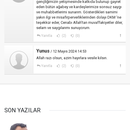
gençliğimizin yetişmesinde katkıda bulunup gayret
eden bütün ağabey ve kardeşlerimize sonsuz saygı
ve muhabbetlerimi sunarım. Gösterdikleri samimi
yakın ilgi ve misafirperverliklerinden dolayı DKM 'ne
teşekkür eder, Cenabı Allah'tan muvaffakiyetler diler,
selam ve saygılarımı sunuyorum.
Yanıtla
(2)
(0)
Yunus
/ 12 Mayıs 2024 14:53
Allah razı olsun, azim hayırlara vesile kılsın.
Yanıtla
(2)
(0)
SON YAZILAR