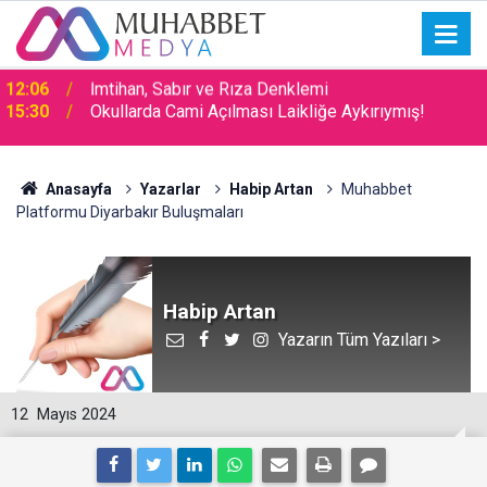
15:30
Okullarda Cami Açılması Laikliğe Aykırıymış!
Anasayfa
Yazarlar
Habip Artan
Muhabbet
Platformu Diyarbakır Buluşmaları
Habip Artan
Yazarın Tüm Yazıları >
12
Mayıs 2024