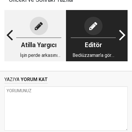
Atilla Yargıcı
Editör
İşin perde arkasını
Bediüzzaman’a göre
bilmek lazım: İsrail bu
İslam ülkelerinin
katliamı niçin yapıyor?
dağınıklığının yegane
çaresi, bu zamanın
YAZIYA
YORUM KAT
Farz Vazifesi: İttihad-
ı İslam