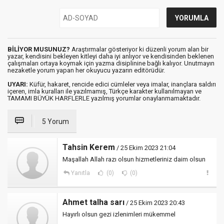
BİLİYOR MUSUNUZ?
Araştırmalar gösteriyor ki düzenli yorum alan bir
yazar, kendisini bekleyen kitleyi daha iyi anlıyor ve kendisinden beklenen
çalışmaları ortaya koymak için yazma disiplinine bağlı kalıyor. Unutmayın
nezaketle yorum yapan her okuyucu yazarın editörüdür.
UYARI:
Küfür, hakaret, rencide edici cümleler veya imalar, inançlara saldırı
içeren, imla kuralları ile yazılmamış, Türkçe karakter kullanılmayan ve
TAMAMI BÜYÜK HARFLERLE yazılmış yorumlar onaylanmamaktadır.
5 Yorum
Tahsin Kerem
/ 25 Ekim 2023 21:04
Maşallah Allah razı olsun hizmetleriniz daim olsun
Yanıtla
(0)
(0)
Ahmet talha sarı
/ 25 Ekim 2023 20:43
Hayırlı olsun gezi izlenimleri mükemmel