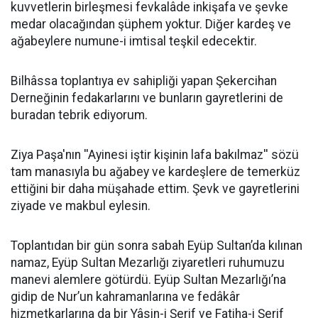
kuvvetlerin birleşmesi fevkalâde inkişafa ve şevke
medar olacağından şüphem yoktur. Diğer kardeş ve
ağabeylere numune-i imtisal teşkil edecektir.
Bilhâssa toplantıya ev sahipliği yapan Şekercihan
Derneğinin fedakarlarını ve bunların gayretlerini de
buradan tebrik ediyorum.
Ziya Paşa'nın ''Ayinesi iştir kişinin lafa bakılmaz'' sözü
tam manasıyla bu ağabey ve kardeşlere de temerküz
ettiğini bir daha müşahade ettim. Şevk ve gayretlerini
ziyade ve makbul eylesin.
Toplantıdan bir gün sonra sabah Eyüp Sultan’da kılınan
namaz, Eyüp Sultan Mezarlığı ziyaretleri ruhumuzu
manevi alemlere götürdü. Eyüp Sultan Mezarlığı’na
gidip de Nur’un kahramanlarına ve fedâkâr
hizmetkarlarına da bir Yâsin-i Şerif ve Fatiha-i Şerif