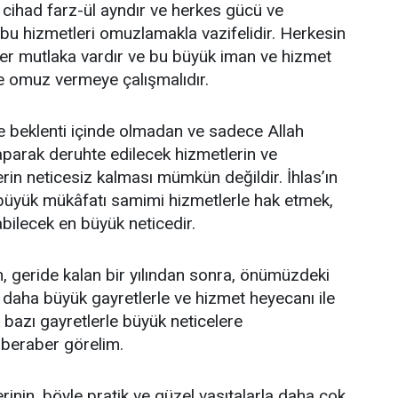
ihad farz-ül ayndır ve herkes gücü ve
 bu hizmetleri omuzlamakla vazifelidir. Herkesin
ler mutlaka vardır ve bu büyük iman ve hizmet
ve omuz vermeye çalışmalıdır.
e beklenti içinde olmadan ve sadece Allah
aparak deruhte edilecek hizmetlerin ve
rin neticesiz kalması mümkün değildir. İhlas’ın
 büyük mükâfatı samimi hizmetlerle hak etmek,
abilecek en büyük neticedir.
 geride kalan bir yılından sonra, önümüzdeki
k daha büyük gayretlerle ve hizmet heyecanı ile
 bazı gayretlerle büyük neticelere
p beraber görelim.
erinin, böyle pratik ve güzel vasıtalarla daha çok