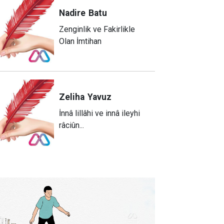
Nadire
Batu
Zenginlik ve Fakirlikle
Olan İmtihan
Zeliha
Yavuz
​İnnâ lillâhi ve innâ ileyhi
râciûn...