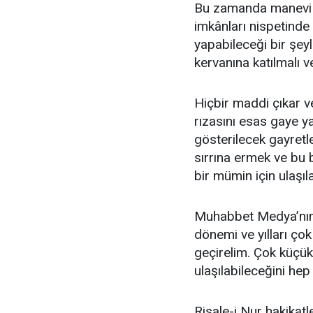
Bu zamanda manevi c
imkânları nispetinde
yapabileceği bir şey
kervanına katılmalı 
Hiçbir maddi çıkar v
rızasını esas gaye y
gösterilecek gayretle
sırrına ermek ve bu
bir mümin için ulaşıl
Muhabbet Medya’nın,
dönemi ve yılları ço
geçirelim. Çok küçük
ulaşılabileceğini he
Risale-i Nur hakikatl