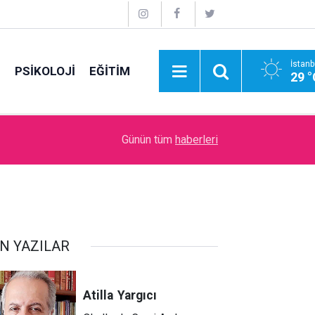
İstanb
E
PSİKOLOJİ
EĞİTİM
29 °
09:00
İdare Etme Sanatı
Günün tüm
haberleri
N YAZILAR
Atilla
Yargıcı