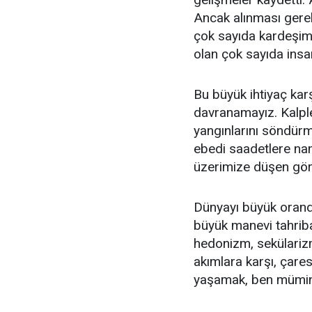
Ancak alınması gerek
çok sayıda kardeşimi
olan çok sayıda insa
Bu büyük ihtiyaç karş
davranamayız. Kalple
yangınlarını söndürm
ebedi saadetlere nam
üzerimize düşen gör
Dünyayı büyük oranda
büyük manevi tahriba
hedonizm, sekülarizm
akımlara karşı, çare
yaşamak, ben mümin