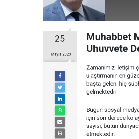
Muhabbet M
25
Uhuvvete 
Mayıs 2023
Zamanımız iletişim ç
ulaştırmanın en güze
başta geleni hiç şüph
gelmektedir.
Bugün sosyal medya y
için son derece kolay
sayısı, bütün dünya
etmektedir.