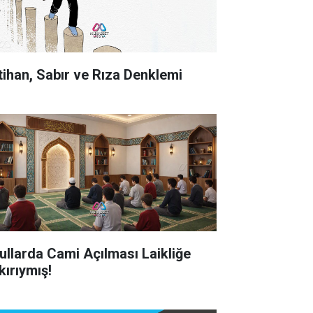
tihan, Sabır ve Rıza Denklemi
ullarda Cami Açılması Laikliğe
kırıymış!