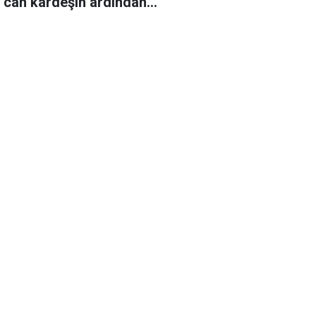
r can kardeşin ardından…