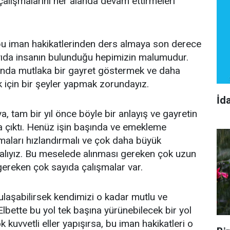
 çalışmalarını her alanda devam ettirmeleri
u iman hakikatlerinden ders almaya son derece
ıda insanın bulunduğu hepimizin malumudur.
landa mutlaka bir gayret göstermek ve daha
 için bir şeyler yapmak zorundayız.
İd
 tam bir yıl önce böyle bir anlayış ve gayretin
a çıktı. Henüz işin başında ve emekleme
aları hızlandırmalı ve çok daha büyük
alıyız. Bu meselede alınması gereken çok uzun
 gereken çok sayıda çalışmalar var.
ulaşabilirsek kendimizi o kadar mutlu ve
Elbette bu yol tek başına yürünebilecek bir yol
k kuvvetli eller yapışırsa, bu iman hakikatleri o