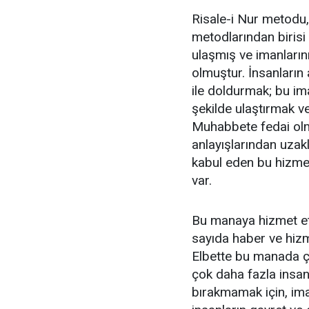
Risale-i Nur metodu,
metodlarından birisi
ulaşmış ve imanların
olmuştur. İnsanların 
ile doldurmak; bu im
şekilde ulaştırmak v
Muhabbete fedai olm
anlayışlarından uzak
kabul eden bu hizmet
var.
Bu manaya hizmet et
sayıda haber ve hizm
Elbette bu manada ço
çok daha fazla insan
bırakmamak için, im