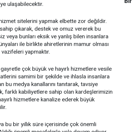
Bi
ye ulaşabilecektir.
izmet sitelerini yapmak elbette zor değildir.
 sahip çıkarak, destek ve omuz vererek bu
z veya bunları eksik ve yanlış bilen insanlara
ünyaları ile birlikte ahiretlerinin mamur olması
vazifeleri yapmaktır.
gayretle çok büyük ve hayırlı hizmetlere vesile
katlerini samimi bir şekilde ve ihlasla insanlara
an bu medya kanallarını tanıtarak, tavsiye
, farklı kabiliyetlere sahip olan kardeşlerimizin
 hayırlı hizmetlere kanalize ederek büyük
ir.
bu bir yıllık süre içerisinde çok önemli
 Aldığı önemli mesafelerle yola devam ediyor.