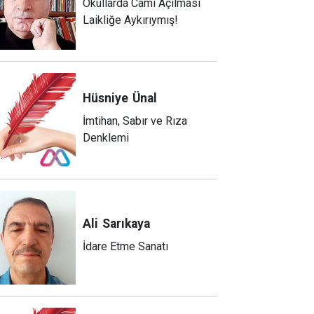
Okullarda Cami Açılması
Laikliğe Aykırıymış!
Hüsniye
Ünal
İmtihan, Sabır ve Rıza
Denklemi
Ali
Sarıkaya
İdare Etme Sanatı