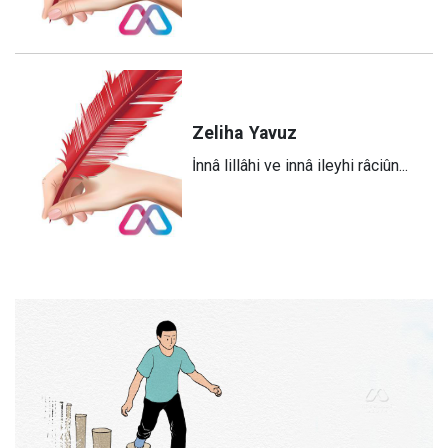
Zeliha
Yavuz
​İnnâ lillâhi ve innâ ileyhi râciûn...