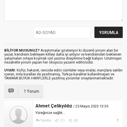
BİLİYOR MUSUNUZ?
Araştırmalar gösteriyor ki düzenli yorum alan bir
yazar, kendisini bekleyen kitleyi daha iyi anlıyor ve kendisinden beklenen
çalışmaları ortaya koymak için yazma disiplinine bağlı kalıyor. Unutmayın
nezaketle yorum yapan her okuyucu yazarın editörüdür.
UYARI:
Küfür, hakaret, rencide edici cümleler veya imalar, inançlara saldırı
içeren, imla kuralları ile yazılmamış, Türkçe karakter kullanılmayan ve
TAMAMI BÜYÜK HARFLERLE yazılmış yorumlar onaylanmamaktadır.
1 Yorum
Ahmet Çelikyıldız
/ 25 Mayıs 2023 13:35
Yüreğinize sağlık...
Yanıtla
(1)
(0)