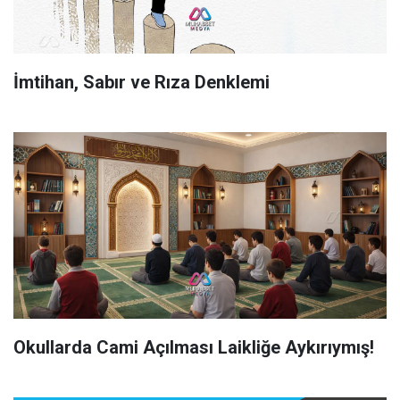
İmtihan, Sabır ve Rıza Denklemi
Okullarda Cami Açılması Laikliğe Aykırıymış!