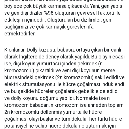
böylece çok büyük karmaşa çıkacaktı. Yani, gen yapısı
ve gen dışı diziler %98 oluşturan çevresel faktörü ile
etkileşim içindedir. Oluşturulan bu dizilimler, gen
sağlığımızı ve çok karmaşık görevleri ifa
etmektedirler.
Klonlanan Dolly kuzusu, babasız ortaya çıkan bir canlı
olarak İngiltere de deney olarak yapıldı. Bu olayın esası
ise, dişi koyun yumurtası içinden çekirdek (n
kromozomlu) çıkartıldı ve aynı dişi koyunun meme
hücresindeki çekirdek (2n kromozomlu) nakil edildi ve
elektrik situmülasyonu ile hücre çoğalması indüklendi
ve bu şekilde hücreler çoğalarak gebelik elde edildi
ve dolly koyunu doğumu yapıldı. Normalde ise n
kromozom babadan, n kromozom ise anneden toplam
2n kromozomlu döllenmiş yumurta ile hücre
çoğalması olayı başlar ve tüm dokular her türlü hücre
potansiyeline sahip hücre dokuları oluşturmak için