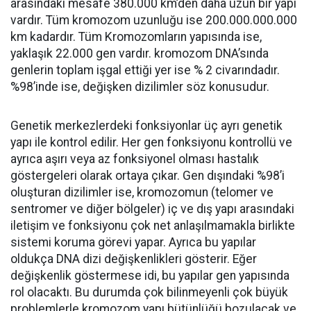
arasındaki mesafe 380.000 km’den daha uzun bir yapı
vardır. Tüm kromozom uzunluğu ise 200.000.000.000
km kadardır. Tüm Kromozomların yapısında ise,
yaklaşık 22.000 gen vardır. kromozom DNA’sında
genlerin toplam işgal ettiği yer ise % 2 civarındadır.
%98’inde ise, değişken dizilimler söz konusudur.
Genetik merkezlerdeki fonksiyonlar üç ayrı genetik
yapı ile kontrol edilir. Her gen fonksiyonu kontrollü ve
ayrıca aşırı veya az fonksiyonel olması hastalık
göstergeleri olarak ortaya çıkar. Gen dışındaki %98’i
oluşturan dizilimler ise, kromozomun (telomer ve
sentromer ve diğer bölgeler) iç ve dış yapı arasındaki
iletişim ve fonksiyonu çok net anlaşılmamakla birlikte
sistemi koruma görevi yapar. Ayrıca bu yapılar
oldukça DNA dizi değişkenlikleri gösterir. Eğer
değişkenlik göstermese idi, bu yapılar gen yapısında
rol olacaktı. Bu durumda çok bilinmeyenli çok büyük
problemlerle kromozom yapı bütünlüğü bozulacak ve