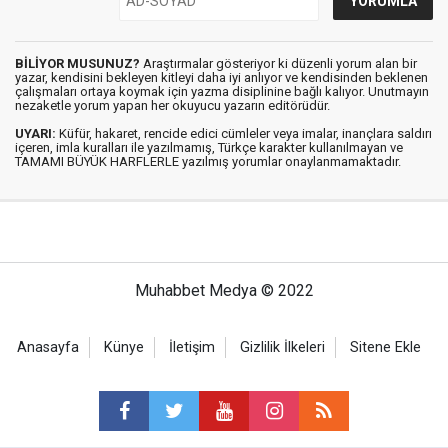
BİLİYOR MUSUNUZ?
Araştırmalar gösteriyor ki düzenli yorum alan bir
yazar, kendisini bekleyen kitleyi daha iyi anlıyor ve kendisinden beklenen
çalışmaları ortaya koymak için yazma disiplinine bağlı kalıyor. Unutmayın
nezaketle yorum yapan her okuyucu yazarın editörüdür.
UYARI:
Küfür, hakaret, rencide edici cümleler veya imalar, inançlara saldırı
içeren, imla kuralları ile yazılmamış, Türkçe karakter kullanılmayan ve
TAMAMI BÜYÜK HARFLERLE yazılmış yorumlar onaylanmamaktadır.
Muhabbet Medya © 2022
Anasayfa
Künye
İletişim
Gizlilik İlkeleri
Sitene Ekle