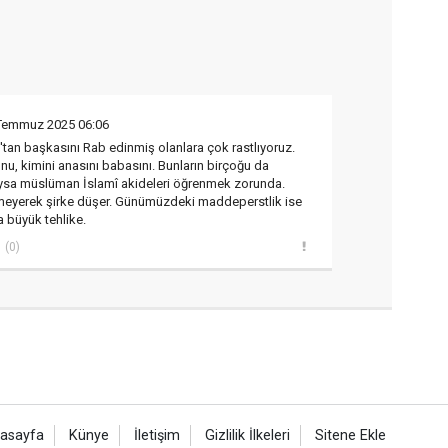
Temmuz 2025 06:06
an başkasını Rab edinmiş olanlara çok rastlıyoruz.
nu, kimini anasını babasını. Bunların birçoğu da
 Oysa müslüman İslamî akideleri öğrenmek zorunda.
lmeyerek şirke düşer. Günümüzdeki maddeperstlik ise
a büyük tehlike.
(0)
asayfa
Künye
İletişim
Gizlilik İlkeleri
Sitene Ekle