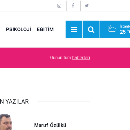
İstanb
E
PSİKOLOJİ
EĞİTİM
25 °
09:00
İdare Etme Sanatı
Günün tüm
haberleri
N YAZILAR
Maruf
Özülkü