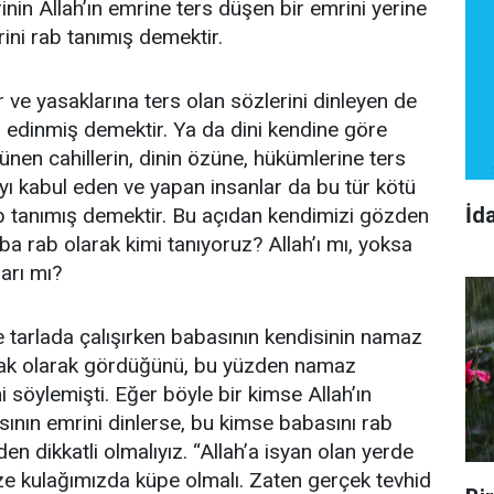
nin Allah’ın emrine ters düşen bir emrini yerine
ini rab tanımış demektir.
r ve yasaklarına ters olan sözlerini dinleyen de
b edinmiş demektir. Ya da dini kendine göre
nen cahillerin, dinin özüne, hükümlerine ters
yı kabul eden ve yapan insanlar da bu tür kötü
İd
ab tanımış demektir. Bu açıdan kendimizi gözden
ba rab olarak kimi tanıyoruz? Allah’ı mı, yoksa
ları mı?
 tarlada çalışırken babasının kendisinin namaz
mak olarak gördüğünü, bu yüzden namaz
i söylemişti. Eğer böyle bir kimse Allah’ın
sının emrini dinlerse, bu kimse babasını rab
en dikkatli olmalıyız. “Allah’a isyan olan yerde
öze kulağımızda küpe olmalı. Zaten gerçek tevhid