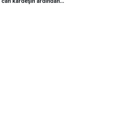
r can kardeşin ardından…