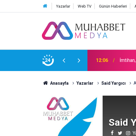
Yazarlar
Web TV
Günün Haberleri
12:06
İmtihan
24
15:30
Okullar
Anasayfa
Yazarlar
Said Yargıcı
A
Said Y
Y