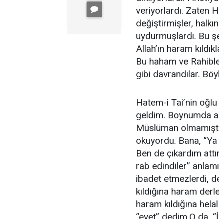
veriyorlardı. Zaten H
değiştirmişler, halk
uydurmuşlardı. Bu şe
Allah’ın haram kıldıkl
Bu haham ve Rahible
gibi davrandılar. Böyl
Hatem-i Tai’nin oğlu 
geldim. Boynumda alt
Müslüman olmamıştı v
okuyordu. Bana, “Ya 
Ben de çıkardım attım
rab edindiler” anlamı
ibadet etmezlerdi, de
kıldığına haram derl
haram kıldığına helal
“evet” dedim.O da, “İ