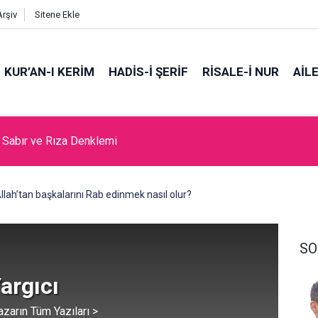
Arşiv
Sitene Ekle
KUR’AN-I KERİM
HADİS-İ ŞERİF
RİSALE-İ NUR
AİL
, Sabır ve Rıza Denklemi
da Cami Açılması Laikliğe Aykırıymış!
llah’tan başkalarını Rab edinmek nasıl olur?
SO
argıcı
azarın Tüm Yazıları >