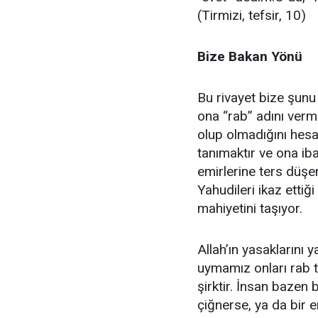
(Tirmizi, tefsir, 10)
Bize Bakan Yönü
Bu rivayet bize şunu
ona “rab” adını vermi
olup olmadığını he
tanımaktır ve ona ib
emirlerine ters düşe
Yahudileri ikaz ettiğ
mahiyetini taşıyor.
Allah’ın yasaklarını
uymamız onları rab t
şirktir. İnsan bazen 
çiğnerse, ya da bir 