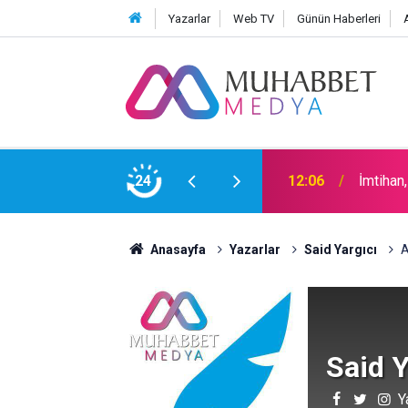
Yazarlar
Web TV
Günün Haberleri
24
15:30
Okullar
Anasayfa
Yazarlar
Said Yargıcı
A
Said Y
Y