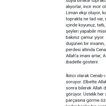
suyla birlikte toprak
alıyorlar, incir inci
Liman ekşi oluyor, ka
toprakta ne tad var, 
içinde koyunuz, tatlı
şeyleri yapabilir mi
bakınız çamur yiyor.
düşünen bir insanın,
perdesi altında Cenab-
Allah’a imanı artar, A
ibadetle gösterir.
İkinci olarak Cenab-
soruyor. Elbette All
sonra bilerek Allah
görüyor. Üstelik her 
parçasına görme özel