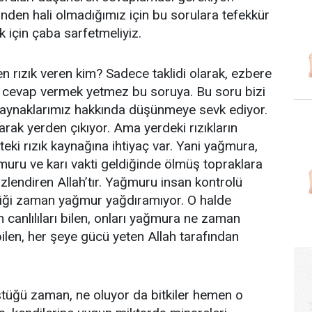
inden hali olmadığımız için bu sorulara tefekkür
için çaba sarfetmeliyiz.
n rızık veren kim? Sadece taklidi olarak, ezbere
e cevap vermek yetmez bu soruya. Bu soru bizi
 kaynaklarımız hakkında düşünmeye sevk ediyor.
larak yerden çıkıyor. Ama yerdeki rızıkların
eki rızık kaynağına ihtiyaç var. Yani yağmura,
ğmuru ve karı vakti geldiğinde ölmüş topraklara
lizlendiren Allah’tır. Yağmuru insan kontrolü
ediği zaman yağmur yağdıramıyor. O halde
 canlılıları bilen, onları yağmura ne zaman
bilen, her şeye gücü yeten Allah tarafından
üğü zaman, ne oluyor da bitkiler hemen o