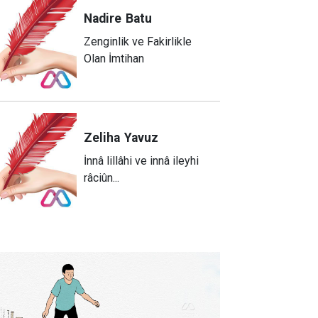
Nadire
Batu
Zenginlik ve Fakirlikle
Olan İmtihan
Zeliha
Yavuz
​İnnâ lillâhi ve innâ ileyhi
râciûn...