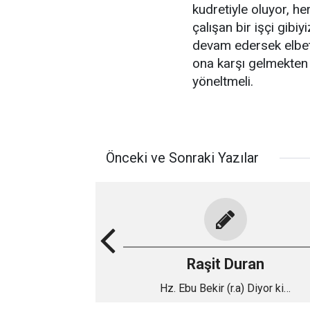
kudretiyle oluyor, h
çalışan bir işçi gib
devam edersek elbett
ona karşı gelmekten
yöneltmeli.
Önceki ve Sonraki Yazılar
Raşit Duran
Hz. Ebu Bekir (r.a) Diyor ki…