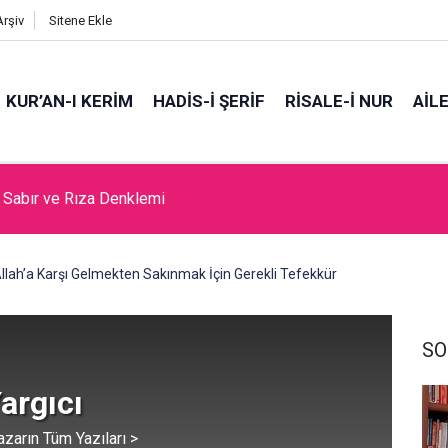
Arşiv
Sitene Ekle
KUR’AN-I KERİM
HADİS-İ ŞERİF
RİSALE-İ NUR
AİL
da Cami Açılması Laikliğe Aykırıymış!
llah’a Karşı Gelmekten Sakınmak İçin Gerekli Tefekkür
SO
argıcı
azarın Tüm Yazıları >