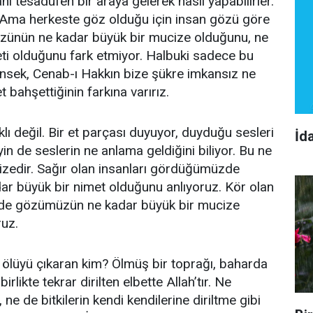
nı tesadüfen bir araya gelerek nasıl yapabilirler.
 Ama herkeste göz olduğu için insan gözü göre
Gözünün ne kadar büyük bir mucize olduğunu, ne
ti olduğunu fark etmiyor. Halbuki sadece bu
nsek, Cenab-ı Hakkın bize şükre imkansız ne
 bahşettiğinin farkına varırız.
lı değil. Bir et parçası duyuyor, duyduğu sesleri
İd
yin de seslerin ne anlama geldiğini biliyor. Bu ne
izedir. Sağır olan insanları gördüğümüzde
ar büyük bir nimet olduğunu anlıyoruz. Kör olan
zde gözümüzün ne kadar büyük bir mucize
ruz.
en ölüyü çıkaran kim? Ölmüş bir toprağı, baharda
rlikte tekrar dirilten elbette Allah’tır. Ne
 ne de bitkilerin kendi kendilerine diriltme gibi