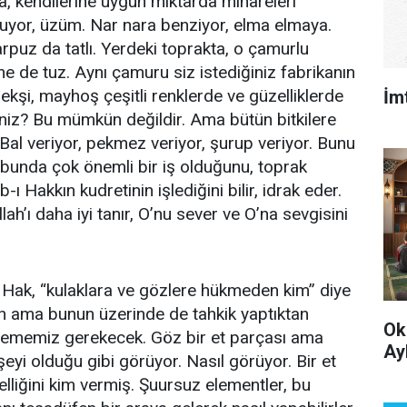
ta, kendilerine uygun miktarda minareleri
r oluyor, üzüm. Nar nara benziyor, elma elmaya.
rpuz da tatlı. Yerdeki toprakta, o çamurlu
ne de tuz. Aynı çamuru siz istediğiniz fabrikanın
, ekşi, mayhoş çeşitli renklerde ve güzelliklerde
İm
siniz? Bu mümkün değildir. Ama bütün bitkilere
 Bal veriyor, pekmez veriyor, şurup veriyor. Bunu
 bunda çok önemli bir iş olduğunu, toprak
ı Hakkın kudretinin işlediğini bilir, idrak eder.
llah’ı daha iyi tanır, O’nu sever ve O’na sevgisini
ı Hak, “kulaklara ve gözlere hükmeden kim” diye
ah ama bunun üzerinde de tahkik yaptıktan
Ok
 dememiz gerekecek. Göz bir et parçası ama
Ay
şeyi olduğu gibi görüyor. Nasıl görüyor. Bir et
liğini kim vermiş. Şuursuz elementler, bu