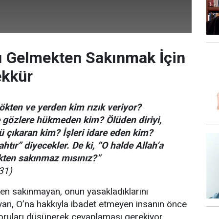
şı Gelmekten Sakınmak İçin
ekkür
gökten ve yerden kim rızık veriyor?
e gözlere hükmeden kim? Ölüden diriyi,
ü çıkaran kim? İşleri idare eden kim?
htır” diyecekler. De ki, “O halde Allah’a
kten sakınmaz mısınız?”
31)
ten sakınmayan, onun yasakladıklarını
n, O’na hakkıyla ibadet etmeyen insanın önce
 soruları düşünerek cevaplaması gerekiyor.