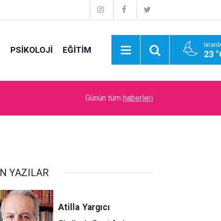
İstanb
E
PSİKOLOJİ
EĞİTİM
23 °
09:00
İdare Etme Sanatı
Günün tüm
haberleri
N YAZILAR
Atilla
Yargıcı