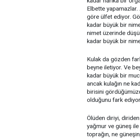
kadar harika bir orga
Elbette yapamazlar.
göre ülfet ediyor. 
kadar büyük bir nime
nimet üzerinde düşü
kadar büyük bir nimet
Kulak da gözden fark
beyne iletiyor. Ve be
kadar büyük bir muc
ancak kulağın ne kad
birisini gördüğümü
olduğunu fark ediyo
Ölüden diriyi, dirid
yağmur ve güneş ile bi
toprağın, ne güneşin,