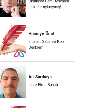
Okullarda Cami Açılması
Laikliğe Aykırıymış!
Hüsniye
Ünal
İmtihan, Sabır ve Rıza
Denklemi
Ali
Sarıkaya
İdare Etme Sanatı