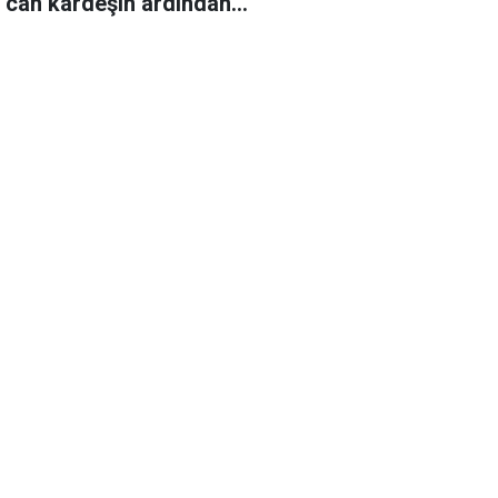
r can kardeşin ardından…