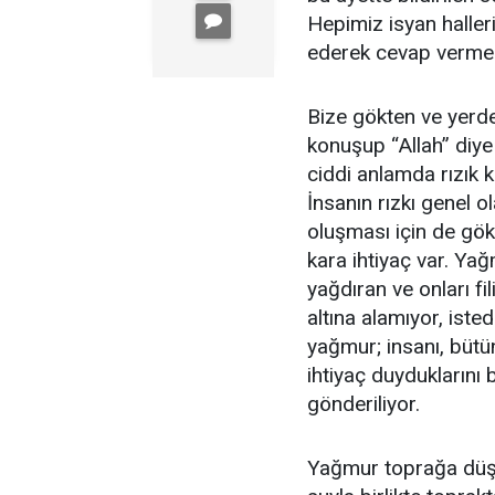
Hepimiz isyan haller
ederek cevap vermek 
Bize gökten ve yerde
konuşup “Allah” diy
ciddi anlamda rızık
İnsanın rızkı genel o
oluşması için de gökt
kara ihtiyaç var. Ya
yağdıran ve onları fi
altına alamıyor, ist
yağmur; insanı, bütün
ihtiyaç duyduklarını 
gönderiliyor.
Yağmur toprağa düşt