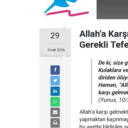
Allah’a Kar
29
Gerekli Tef
Ocak 2026
De ki, size 
Kulaklara v
diriden ölüy
Hemen, “Alla
karşı gelme
(Yunus, 10/
Allah’a karşı gelmek
yapmaktan kaçınmaya
bu ayette bildirilen