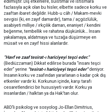
edilmiştir. Dış etkenlere, suistimal ve istismara
fazlasıyla açık olan bu hisler, elbette sadece korku ve
zaaftan ibaret değildir. Hubb-u câh / Makam-mevki
sevgisi (ki, en zayıf damardır), tama / açgözlülük,
asabiyeti milliye / ırkçılık damarı, enaniyet / kendini
beğenme, tembellik ve rahatına düşkünlük… İnsanı
yakalamaya, aldatmaya ve tuzağa düşürmeye en
müsait ve en zayıf hissi alanlardır.
“Havf ve zaaf tesirat-ı hariciyeyi teşci eder.”
(Bediüzzaman) Dikkat edilirse burada “insanı teşci
eder” yerine
“tesirat-ı hariciyeyi teşci eder”
deniyor.
İnsanın korku ve zaafından yararlanan o kadar çok dış
etkenler vardır ki. Korkunun içinde, karşı tarafı
cesaretlendirici bir hususiyeti vardır. Korku ya
insanlardan / halktan ya da Hak’tan olur.
ABD’li psikolog ve sosyolog Jo-Ellan Dimitrius,