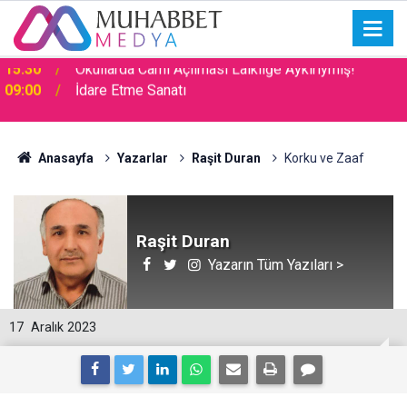
09:00
İdare Etme Sanatı
Anasayfa
Yazarlar
Raşit Duran
Korku ve Zaaf
Raşit Duran
Yazarın Tüm Yazıları >
17
Aralık 2023