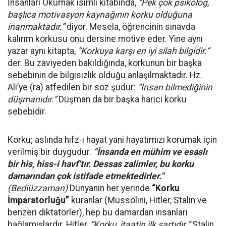
İnsanları Okumak isimli kitabında,
“Pek çok psikolog,
başlıca motivasyon kaynağının korku olduğuna
inanmaktadır.”
diyor. Mesela, öğrencinin sınavda
kalırım korkusu onu dersine motive eder. Yine aynı
yazar aynı kitapta,
“Korkuya karşı en iyi silah bilgidir.”
der. Bu zaviyeden bakıldığında, korkunun bir başka
sebebinin de bilgisizlik olduğu anlaşılmaktadır. Hz.
Ali’ye (ra) atfedilen bir söz şudur:
“İnsan bilmediğinin
düşmanıdır.”
Düşman da bir başka harici korku
sebebidir.
Korku; aslında hıfz-ı hayat yani hayatımızı korumak için
verilmiş bir duygudur.
“İnsanda en mühim ve esaslı
bir his, hiss-i havf’tır. Dessas zalimler, bu korku
damarından çok istifade etmektedirler.”
(Bediüzzaman)
Dünyanın her yerinde
“Korku
İmparatorluğu”
kuranlar (Mussolini, Hitler, Stalin ve
benzeri diktatörler), hep bu damardan insanları
bağlamışlardır. Hitler,
“Korku, itaatin ilk şartıdır.”
Stalin