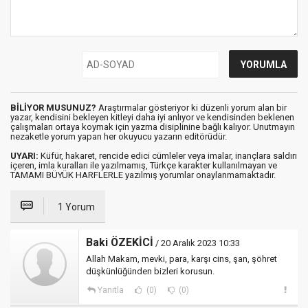
BİLİYOR MUSUNUZ?
Araştırmalar gösteriyor ki düzenli yorum alan bir
yazar, kendisini bekleyen kitleyi daha iyi anlıyor ve kendisinden beklenen
çalışmaları ortaya koymak için yazma disiplinine bağlı kalıyor. Unutmayın
nezaketle yorum yapan her okuyucu yazarın editörüdür.
UYARI:
Küfür, hakaret, rencide edici cümleler veya imalar, inançlara saldırı
içeren, imla kuralları ile yazılmamış, Türkçe karakter kullanılmayan ve
TAMAMI BÜYÜK HARFLERLE yazılmış yorumlar onaylanmamaktadır.
1 Yorum
Baki ÖZEKİCİ
/ 20 Aralık 2023 10:33
Allah Makam, mevki, para, karşı cins, şan, şöhret
düşkünlüğünden bizleri korusun.
Yanıtla
(0)
(0)