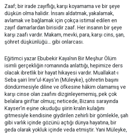
Zaaf; bir irade zayıflığı, karşı koyamama ve bir şeye
düşkün olma halidir. İnsanı aldatmak, yakalamak,
avlamak ve bağlamak için çokça istimal edilen en
zayıf damarlardan birisidir zaaf. Her insanın bir şeye
karşı zaafı vardır. Makam, mevki, para, karşı cins, şan,
şöhret düşkünlüğü… gibi onlarcası.
Eğitimci yazar Ebubekir Kaya’nın Bir Meşhur Ölüm
isimli gerçekliğin romanında anlattığı, hepimize ders
olacak ibretlik bir hayat hikayesi vardır. Muallakat-ı
Seba şairi İmr’ul-Kays’ın (Müleyke), şöhretin başını
döndürmesiyle diline ve öfkesine hâkim olamamış ve
karşı cinse olan zaafını dizginleyememiş, pek çok
belalara giriftar olmuş; neticede, Bizans sarayında
Kayser’in eşine okuduğu şiirin kralın kulağını
gitmesiyle kendisine giydirilen zehirli bir gömlekle, şah
gibi varlık içinde gözünü açtığı dünya hayatına, bir
geda olarak yokluk içinde veda etmiştir. Yani Müleyke,