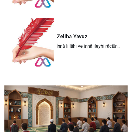
Zeliha
Yavuz
​İnnâ lillâhi ve innâ ileyhi râciûn...