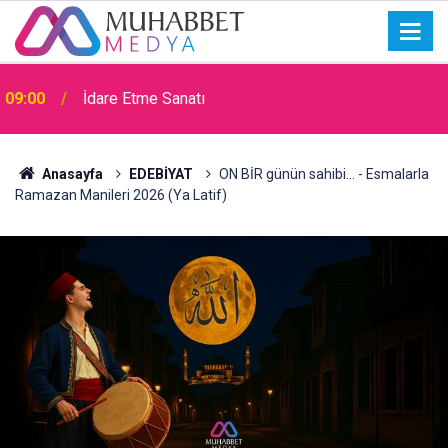
11:48
Bir can kardeşin ardından…
Anasayfa
EDEBİYAT
ON BİR günün sahibi… - Esmalarla
Ramazan Manileri 2026 (Ya Latif)