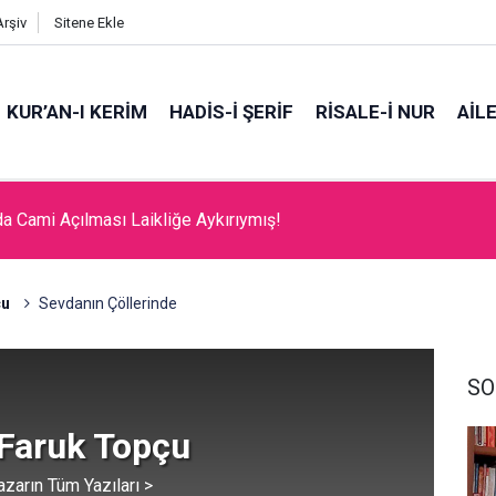
Arşiv
Sitene Ekle
KUR’AN-I KERİM
HADİS-İ ŞERİF
RİSALE-İ NUR
AİL
da Cami Açılması Laikliğe Aykırıymış!
tme Sanatı
çu
Sevdanın Çöllerinde
SO
Faruk Topçu
azarın Tüm Yazıları >