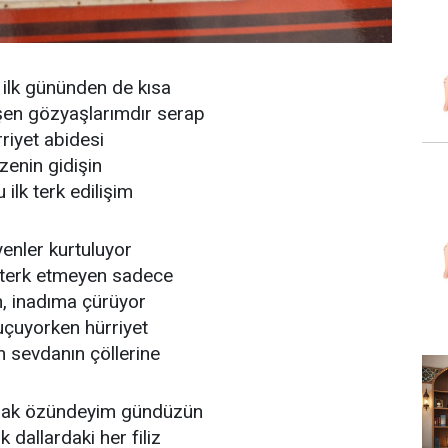
 ilk gününden de kısa
n gözyaşlarımdır serap
riyet abidesi
azenin gidişin
 ilk terk edilişim
yenler kurtuluyor
, terk etmeyen sadece
, inadıma çürüyor
 uçuyorken hürriyet
 sevdanın çöllerine
mak özündeyim gündüzün
 dallardaki her filiz