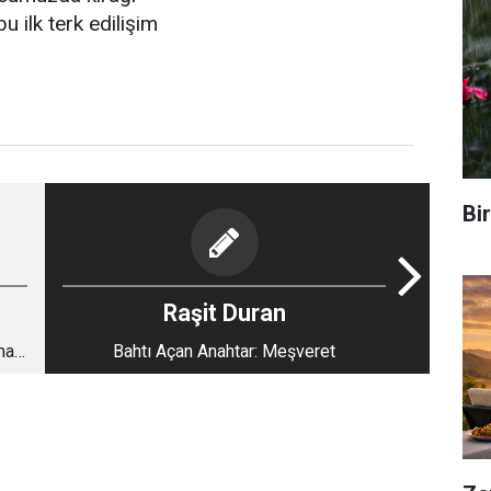
u ilk terk edilişim
Bi
Raşit Duran
man
Bahtı Açan Anahtar: Meşveret