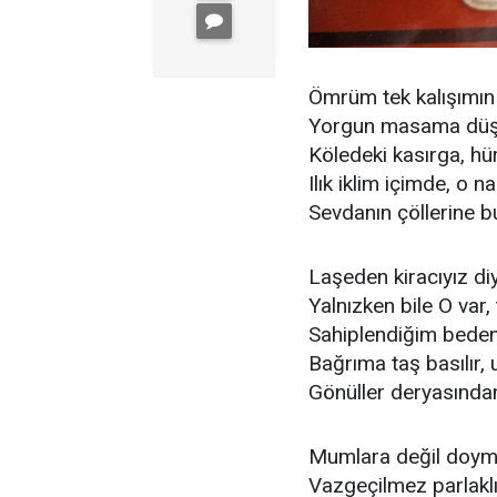
Ömrüm tek kalışımın
Yorgun masama düşe
Köledeki kasırga, hür
Ilık iklim içimde, o n
Sevdanın çöllerine bu
Laşeden kiracıyız di
Yalnızken bile O var
Sahiplendiğim beden
Bağrıma taş basılır,
Gönüller deryasından
Mumlara değil doy
Vazgeçilmez parlaklık