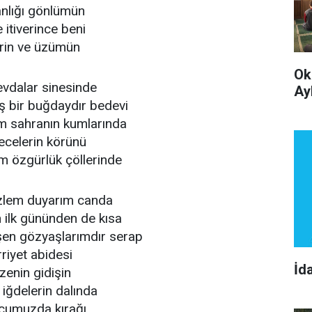
ranlığı gönlümün
itiverince beni
cirin ve üzümün
Ok
sevdalar sinesinde
Ay
 bir buğdaydır bedevi
um sahranın kumlarında
ecelerin körünü
 özgürlük çöllerinde
özlem duyarım canda
 ilk gününden de kısa
n gözyaşlarımdır serap
riyet abidesi
İd
ezenin gidişin
 iğdelerin dalında
cumuzda kırağı