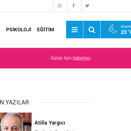
İstanb
E
PSİKOLOJİ
EĞİTİM
23 °
11:48
Bir can kardeşin ardından…
Günün tüm
haberleri
N YAZILAR
Atilla
Yargıcı