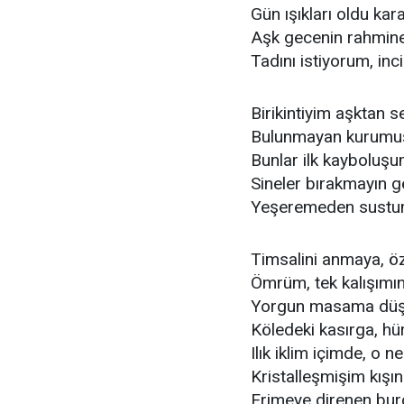
Gün ışıkları oldu ka
Aşk gecenin rahmine 
Tadını istiyorum, in
Birikintiyim aşktan 
Bulunmayan kurumuş
Bunlar ilk kayboluş
Sineler bırakmayın g
Yeşeremeden sustum
Timsalini anmaya, 
Ömrüm, tek kalışımın
Yorgun masama düşe
Köledeki kasırga, hür
Ilık iklim içimde, o n
Kristalleşmişim kışın
Erimeye direnen bur