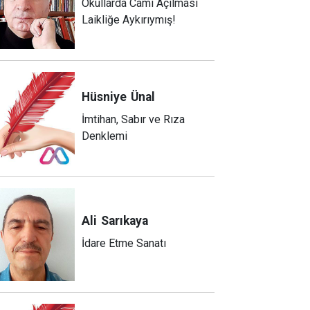
Okullarda Cami Açılması
Laikliğe Aykırıymış!
Hüsniye
Ünal
İmtihan, Sabır ve Rıza
Denklemi
Ali
Sarıkaya
İdare Etme Sanatı