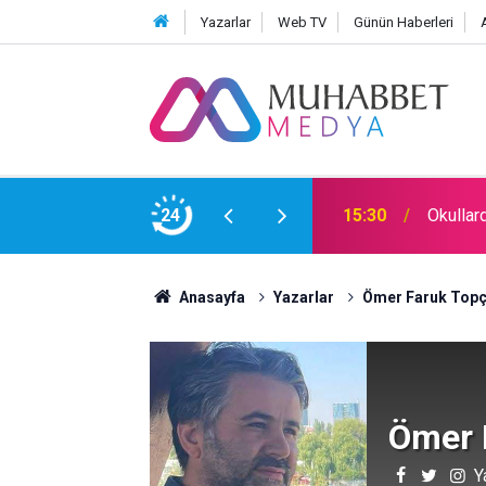
Yazarlar
Web TV
Günün Haberleri
24
15:30
Okullar
09:00
İdare E
Anasayfa
Yazarlar
Ömer Faruk Top
Ömer 
Y