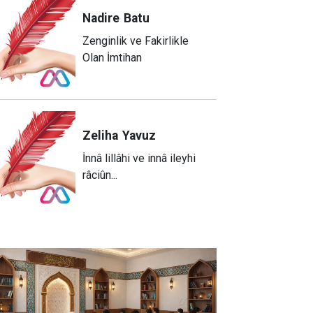
Nadire
Batu
Zenginlik ve Fakirlikle
Olan İmtihan
Zeliha
Yavuz
​İnnâ lillâhi ve innâ ileyhi
râciûn...