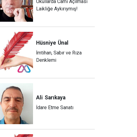
Okullarda Cami Açılması
Laikliğe Aykırıymış!
Hüsniye
Ünal
İmtihan, Sabır ve Rıza
Denklemi
Ali
Sarıkaya
İdare Etme Sanatı