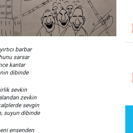
ırtıcı barbar
uhunu sarsar
nce kantar
anın dibinde
rlik sevkin
alandan zevkin
kalplerde sevgin
, suyun dibinde
 seni ensenden