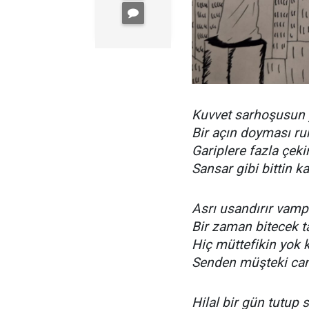
Kuvvet sarhoşusun y
Bir açın doyması r
Gariplere fazla çeki
Sansar gibi bittin k
Asrı usandırır vampi
Bir zaman bitecek t
Hiç müttefikin yok 
Senden müşteki can
Hilal bir gün tutup