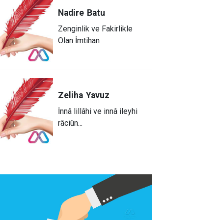
Nadire
Batu
Zenginlik ve Fakirlikle
Olan İmtihan
Zeliha
Yavuz
​İnnâ lillâhi ve innâ ileyhi
râciûn...