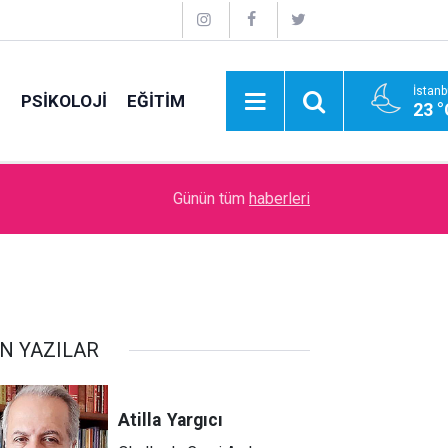
İstanb
E
PSİKOLOJİ
EĞİTİM
23 °
11:48
Bir can kardeşin ardından…
Günün tüm
haberleri
N YAZILAR
Atilla
Yargıcı