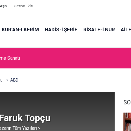
Arşiv
Sitene Ekle
KUR’AN-I KERİM
HADİS-İ ŞERİF
RİSALE-İ NUR
AİL
tme Sanatı
çu
ABD
SO
Faruk Topçu
azarın Tüm Yazıları >