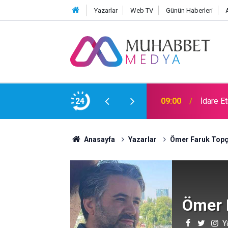
Yazarlar
Web TV
Günün Haberleri
ahını Yüklenmez
24
09:00
İdare E
Anasayfa
Yazarlar
Ömer Faruk Top
Ömer 
Y