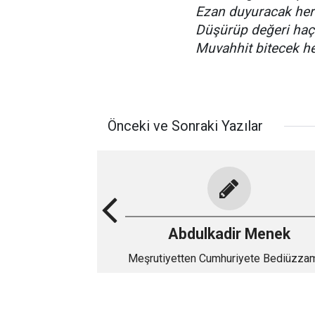
Ezan duyuracak her
Düşürüp değeri haç
Muvahhit bitecek h
Önceki ve Sonraki Yazılar
Abdulkadir Menek
Meşrutiyetten Cumhuriyete Bediüzza
(II)