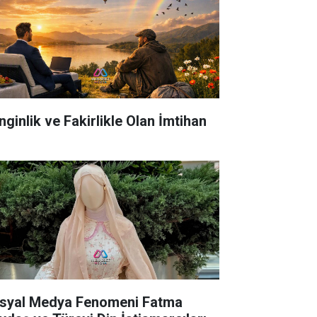
nginlik ve Fakirlikle Olan İmtihan
syal Medya Fenomeni Fatma