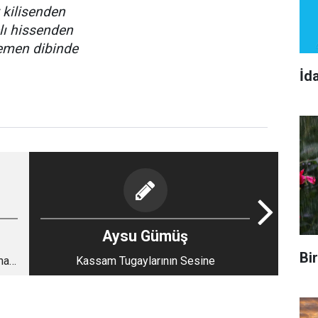
 kilisenden
lı hissenden
emen dibinde
İd
Aysu Gümüş
Bi
man
Kassam Tugaylarının Sesine