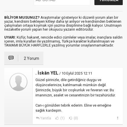
BİLİYOR MUSUNUZ?
Araştırmalar gösteriyor ki düzenli yorum alan bir
yazar, kendisini bekleyen kitleyi daha iyi anlıyor ve kendisinden beklenen
çalışmaları ortaya koymak için yazma disiplinine bağlı kalıyor. Unutmayın
nezaketle yorum yapan her okuyucu yazarın editörüdür.
UYARI:
Küfür, hakaret, rencide edici cümleler veya imalar, inançlara saldırı
içeren, imla kuralları ile yazılmamış, Türkçe karakter kullanılmayan ve
TAMAMI BÜYÜK HARFLERLE yazılmış yorumlar onaylanmamaktadır.
2 Yorum
. İskân YEL
/ 10 Eylül 2025 12:11
Güzel şiirinizle, dile getirdiğiniz duygu ve
düşüncelerinize, katılmamak mümkün değil.
Şiirinizde, büyük bir coşkunluk ve feveran var. Bu
imanınızın, asalet ve cesaretinizin bir tezahürüdür.
Can-ı gönülden tebrik ederim. Eline ve emeğine
sağlık kardeşim.
Yanıtla
(1)
(0)