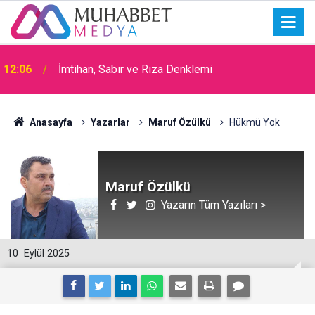
12:06
İmtihan, Sabır ve Rıza Denklemi
15:30
Okullarda Cami Açılması Laikliğe Aykırıymış!
Anasayfa
Yazarlar
Maruf Özülkü
Hükmü Yok
Maruf Özülkü
Yazarın Tüm Yazıları >
10
Eylül 2025