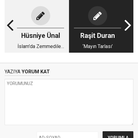
Hüsniye Ünal
Raşit Duran
İslam'da Zemmedilen
‘Mayın Tarlası’
Bir Huy: Cimrilik
YAZIYA
YORUM KAT