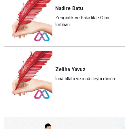
Nadire
Batu
Zenginlik ve Fakirlikle Olan
İmtihan
Zeliha
Yavuz
​İnnâ lillâhi ve innâ ileyhi râciûn...