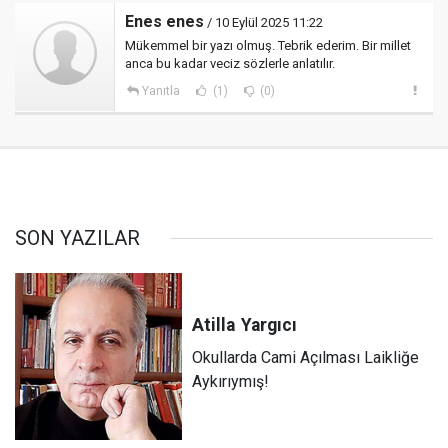
Enes enes
/ 10 Eylül 2025 11:22
Mükemmel bir yazı olmuş. Tebrik ederim. Bir millet
anca bu kadar veciz sözlerle anlatılır.
Yanıtla
(1)
(0)
SON YAZILAR
Atilla
Yargıcı
Okullarda Cami Açılması Laikliğe
Aykırıymış!