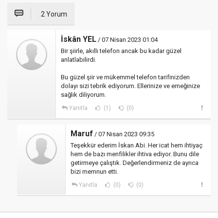
2 Yorum
İskân YEL
/ 07 Nisan 2023 01:04
Bir şiirle, akıllı telefon ancak bu kadar güzel
anlatlabilirdi.
Bu güzel şiir ve mükemmel telefon tarifinizden
dolayı sizi tebrik ediyorum. Ellerinize ve emeğinize
sağlık diliyorum.
Yanıtla
(1)
(0)
Maruf
/ 07 Nisan 2023 09:35
Teşekkür ederim İskan Abi. Her icat hem ihtiyaç
hem de bazı menfilikler ihtiva ediyor. Bunu dile
getirmeye çalıştık. Değerlendirmeniz de ayrıca
bizi memnun etti.
Yanıtla
(0)
(0)