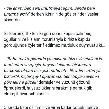
- “Ali emmi ben seni unutmayacağım. Sende beni
unutma emi?”
derken ikisinin de gözlerinden yaşlar
akıyordu.
Safderun gittikten iki gün sonra kapısı çalınmış
oğullarını ve kızlarını torunlarıyla birlikte kapıda
gördüğünde öyle tarif edilmez mutluluk duymuştu ki...
- “Baba mektuplarında yazdıkların bizi öyle etkiledi ki.
İnadından vazgeçip, huysuzluklarını bir kenara
bırakmış olman bizi çok mutlu etti. İlk adımı attın ya
bizi artık hiçbir şey koparamaz. Seni böyle sevecen
görmek ne güzel!”
demişler ve yüzünü gözünü
öpmüşlerdi, huysuzluklarını bırakmış pamuk gibi
olmuş ihtiyar babalarının...
O sırada kapı çalınmış ve yirmi kadar çocuk içeriye