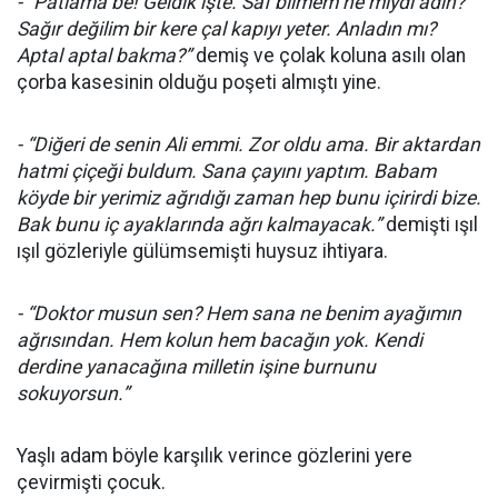
- “Patlama be! Geldik işte. Saf bilmem ne miydi adın?
Sağır değilim bir kere çal kapıyı yeter. Anladın mı?
Aptal aptal bakma?”
demiş ve çolak koluna asılı olan
çorba kasesinin olduğu poşeti almıştı yine.
- “Diğeri de senin Ali emmi. Zor oldu ama. Bir aktardan
hatmi çiçeği buldum. Sana çayını yaptım. Babam
köyde bir yerimiz ağrıdığı zaman hep bunu içirirdi bize.
Bak bunu iç ayaklarında ağrı kalmayacak.”
demişti ışıl
ışıl gözleriyle gülümsemişti huysuz ihtiyara.
- “Doktor musun sen? Hem sana ne benim ayağımın
ağrısından. Hem kolun hem bacağın yok. Kendi
derdine yanacağına milletin işine burnunu
sokuyorsun.”
Yaşlı adam böyle karşılık verince gözlerini yere
çevirmişti çocuk.