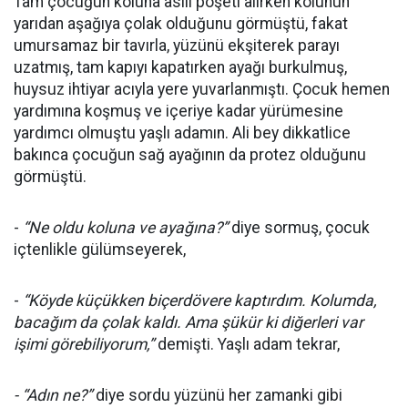
Tam çocuğun koluna asılı poşeti alırken kolunun
yarıdan aşağıya çolak olduğunu görmüştü, fakat
umursamaz bir tavırla, yüzünü ekşiterek parayı
uzatmış, tam kapıyı kapatırken ayağı burkulmuş,
huysuz ihtiyar acıyla yere yuvarlanmıştı. Çocuk hemen
yardımına koşmuş ve içeriye kadar yürümesine
yardımcı olmuştu yaşlı adamın. Ali bey dikkatlice
bakınca çocuğun sağ ayağının da protez olduğunu
görmüştü.
-
“Ne oldu koluna ve ayağına?”
diye sormuş, çocuk
içtenlikle gülümseyerek,
-
“Köyde küçükken biçerdövere kaptırdım. Kolumda,
bacağım da çolak kaldı. Ama şükür ki diğerleri var
işimi görebiliyorum,”
demişti. Yaşlı adam tekrar,
- “Adın ne?”
diye sordu yüzünü her zamanki gibi