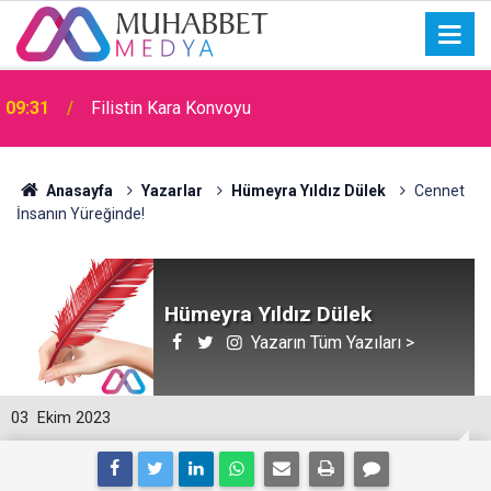
09:31
Filistin Kara Konvoyu
Anasayfa
Yazarlar
Hümeyra Yıldız Dülek
Cennet
İnsanın Yüreğinde!
Hümeyra Yıldız Dülek
Yazarın Tüm Yazıları >
03
Ekim 2023