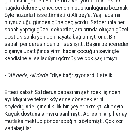
çorbasını getiren Safderun'a veriyordu. İçindekileri
kağıda dökmek, onca senenin suskunluğunu bozmak
öyle huzurlu hissettirmişti ki Ali bey'e. Yaşlı adamın
huysuzluğu günden güne geçiyordu. Safderunla her
sabah yaptığı güzel sohbetler, aralarında oluşan güzel
dostluk sanki yeniden hayata bağlamıştı onu. Bir
sabah penceresinden bir ses işitti. Başını pencereden
dışarıya uzattığında yirmi kadar çocuğun sevinçle
kendisine el salladığını görmüş ve çok şaşırmıştı.
- “Ali dede, Ali dede.”
diye bağrışıyorlardı üstelik.
Ertesi sabah Safderun babasının şehirdeki işinden
ayrıldığını ve tekrar köylerine döneceklerini
söylediğinde içine ılık ılık bir şeyler akmıştı Ali beyin.
Küçük dostuna sımsıkı sarılmıştı. Adresini alıp her ay
mutlaka mektup göndereceğini söylemişti. Çok zor
vedalaştılar.