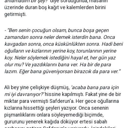
anlamadım bir şey?”
diye sorduğunda, masanın
üzerinde duran boş kağıt ve kalemlerden birini
getirmişti.
- “Ben senin çocuğun olsam, bunca boşa geçen
zamandan sonra neler demek isterdin bana. Onca
kavgadan sonra, onca küskünlükten sonra. Hadi beni
oğulların ve kızlarının yerine koy, torunlarının yerine
koy. Neler söylemek istediğini hayal et, her gün yaz
olur mu? Ve yazdıklarını bana ver. Ha bir de para
lazım. Eğer bana güveniyorsan birazcık da para ver.”
Ali bey yine çelişkiye düşmüş,
‘acaba bana para için
mi iyi davranıyor?’
hissine kapılmıştı. Fakat yine de bir
miktar para vermişti Safderun'a. Her gece oğullarına
kızlarına hissettiği şeyleri yazıyor. Onca senenin
pişmanlıklarını onlara söyleyemediği biçimde,
gururunu yenerek kağıda döküyor ertesi sabah