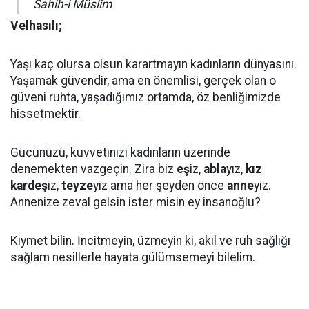
Sahih-i Müslim
Velhasılı;
Yaşı kaç olursa olsun karartmayın kadınların dünyasını.
Yaşamak güvendir, ama en önemlisi, gerçek olan o
güveni ruhta, yaşadığımız ortamda, öz benliğimizde
hissetmektir.
Gücünüzü, kuvvetinizi kadınların üzerinde
denemekten vazgeçin. Zira biz
eş
iz,
abla
yız,
kız
kardeş
iz,
teyze
yiz ama her şeyden önce
anne
yiz.
Annenize zeval gelsin ister misin ey insanoğlu?
Kıymet bilin. İncitmeyin, üzmeyin ki, akıl ve ruh sağlığı
sağlam nesillerle hayata gülümsemeyi bilelim.