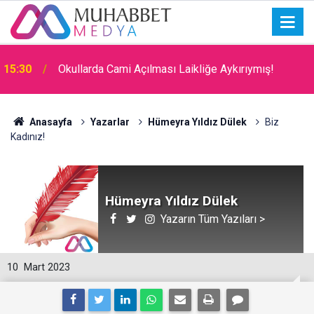
15:30
Okullarda Cami Açılması Laikliğe Aykırıymış!
Anasayfa
Yazarlar
Hümeyra Yıldız Dülek
Biz
Kadınız!
Hümeyra Yıldız Dülek
Yazarın Tüm Yazıları >
10
Mart 2023