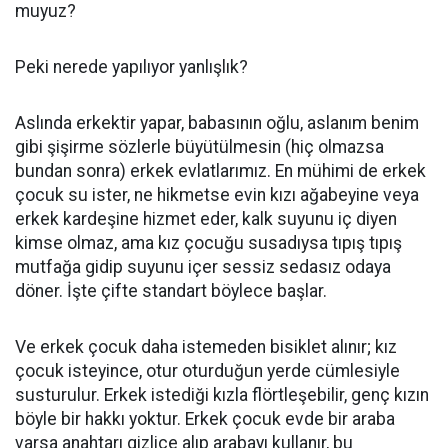
muyuz?
Peki nerede yapılıyor yanlışlık?
Aslında erkektir yapar, babasının oğlu, aslanım benim
gibi şişirme sözlerle büyütülmesin (hiç olmazsa
bundan sonra) erkek evlatlarımız. En mühimi de erkek
çocuk su ister, ne hikmetse evin kızı ağabeyine veya
erkek kardeşine hizmet eder, kalk suyunu iç diyen
kimse olmaz, ama kız çocuğu susadıysa tıpış tıpış
mutfağa gidip suyunu içer sessiz sedasız odaya
döner. İşte çifte standart böylece başlar.
Ve erkek çocuk daha istemeden bisiklet alınır; kız
çocuk isteyince, otur oturduğun yerde cümlesiyle
susturulur. Erkek istediği kızla flörtleşebilir, genç kızın
böyle bir hakkı yoktur. Erkek çocuk evde bir araba
varsa anahtarı gizlice alıp arabayı kullanır, bu