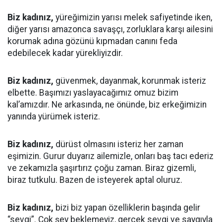
Biz kadınız,
yüreğimizin yarısı melek safiyetinde iken,
diğer yarısı amazonca savaşçı, zorluklara karşı ailesini
korumak adına gözünü kıpmadan canını feda
edebilecek kadar yürekliyizdir.
Biz kadınız,
güvenmek, dayanmak, korunmak isteriz
elbette. Başımızı yaslayacağımız omuz bizim
kal’amızdır. Ne arkasında, ne önünde, biz erkeğimizin
yanında yürümek isteriz.
Biz kadınız,
dürüst olmasını isteriz her zaman
eşimizin. Gurur duyarız ailemizle, onları baş tacı ederiz
ve zekamızla şaşırtırız çoğu zaman. Biraz gizemli,
biraz tutkulu. Bazen de isteyerek aptal oluruz.
Biz kadınız,
bizi biz yapan özelliklerin başında gelir
“sevgi”. Çok şey beklemeyiz, gerçek sevgi ve saygıyla