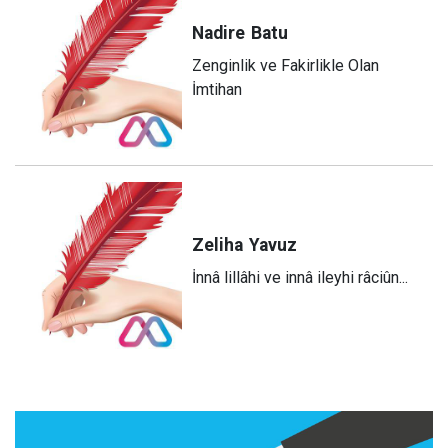
Nadire
Batu
Zenginlik ve Fakirlikle Olan
İmtihan
Zeliha
Yavuz
​İnnâ lillâhi ve innâ ileyhi râciûn...