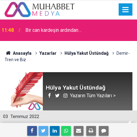
11:48
Bir can kardeşin ardından…
Anasayfa
Yazarlar
Hülya Yakut Üstündağ
Demir-
Tren ve Biz
Hülya Yakut Üstündağ
Yazarın Tüm Yazıları >
03
Temmuz 2022