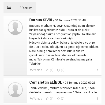
3 Yorum
Dursun SİVRİ
/ 04 Temmuz 2022 13:48
Babanız merhum Hüseyin Üstündağ abimizle çok
birlikte faaliyetlerimiz oldu. Toroslar da (Tekir
Yaylasında) okuma programları yaptık. Talebelerin
başında kalma vazifesi verilmişti
Hüseyin abimiz çok iyi bakardı talebelere ve bize
de... Eski solcu olduğunu da şimdi öğrenmiş oldum.
Nasıl olmuş hem kendi hem bütün aile ve
çocuklarını Risale-i Nur talebesi olmasında
muvaffak olmu. Cümle aile ve efradına maşallah
Tebrikler
Yanıtla
(1)
(0)
Cemalettin ELİBOL
/ 04 Temmuz 2022 09:23
Tebrik ederim , rabbim sizlerden razı olsun, " son
düzlükte durmak bize yaraşmaz " Selam ve dua ile
Yanıtla
(1)
(0)