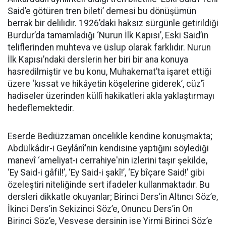
Said’e götüren tren bileti’ demesi bu dönüşümün
berrak bir delilidir. 1926’daki haksız sürgünle getirildiği
Burdur’da tamamladığı ‘Nurun İlk Kapısı’, Eski Said’in
teliflerinden muhteva ve üslup olarak farklıdır. Nurun
İlk Kapısı’ndaki derslerin her biri bir ana konuya
hasredilmiştir ve bu konu, Muhakemat’ta işaret ettiği
üzere ‘kıssat ve hikâyetin köşelerine giderek’, cüz’î
hadiseler üzerinden küllî hakikatleri akla yaklaştırmayı
hedeflemektedir.
Eserde Bediüzzaman öncelikle kendine konuşmakta;
Abdülkâdir-i Geylânî’nin kendisine yaptığını söylediği
manevî ‘ameliyat-ı cerrahiye'nin izlerini taşır şekilde,
‘Ey Said-i gâfil!’, ‘Ey Said-i şakî!’, ‘Ey bîçare Said!’ gibi
özeleştiri niteliğinde sert ifadeler kullanmaktadır. Bu
dersleri dikkatle okuyanlar; Birinci Ders’in Altıncı Söz’e,
İkinci Ders’in Sekizinci Söz’e, Onuncu Ders’in On
Birinci Söz’e, Vesvese dersinin ise Yirmi Birinci Söz’e