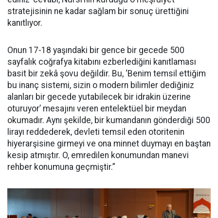
stratejisinin ne kadar sağlam bir sonuç ürettiğini
kanıtlıyor.
Onun 17-18 yaşındaki bir gence bir gecede 500
sayfalık coğrafya kitabını ezberlediğini kanıtlaması
basit bir zekâ şovu değildir. Bu, ‘Benim temsil ettiğim
bu inanç sistemi, sizin o modern bilimler dediğiniz
alanları bir gecede yutabilecek bir idrakin üzerine
oturuyor’ mesajını veren entelektüel bir meydan
okumadır. Aynı şekilde, bir kumandanın gönderdiği 500
lirayı reddederek, devleti temsil eden otoritenin
hiyerarşisine girmeyi ve ona minnet duymayı en baştan
kesip atmıştır. O, emredilen konumundan manevi
rehber konumuna geçmiştir.”