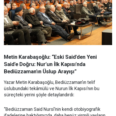
Metin Karabaşoğlu: “Eski Said’den Yeni
Said’e Doğru: Nur’un İlk Kapısı’nda
Bediüzzaman’ın Üslup Arayışı”
Yazar Metin Karabaşoğlu, Bediüzzaman’ın telif
üslubundaki tekâmülü ve Nurun İlk Kapısı’nın bu
süreçteki yerini şöyle detaylandırdı:
“Bediüzzaman Said Nursî’nin kendi otobiyografik
ifadelerine baktığımızda, daha henüz yirmili yaşların