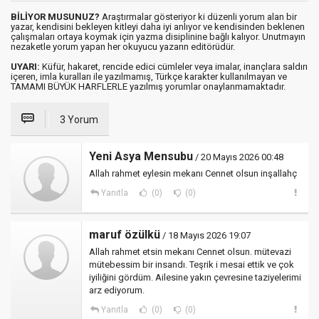
BİLİYOR MUSUNUZ?
Araştırmalar gösteriyor ki düzenli yorum alan bir
yazar, kendisini bekleyen kitleyi daha iyi anlıyor ve kendisinden beklenen
çalışmaları ortaya koymak için yazma disiplinine bağlı kalıyor. Unutmayın
nezaketle yorum yapan her okuyucu yazarın editörüdür.
UYARI:
Küfür, hakaret, rencide edici cümleler veya imalar, inançlara saldırı
içeren, imla kuralları ile yazılmamış, Türkçe karakter kullanılmayan ve
TAMAMI BÜYÜK HARFLERLE yazılmış yorumlar onaylanmamaktadır.
3 Yorum
Yeni Asya Mensubu
/ 20 Mayıs 2026 00:48
Allah rahmet eylesin mekanı Cennet olsun inşallahç
Yanıtla
(0)
(0)
maruf özülkü
/ 18 Mayıs 2026 19:07
Allah rahmet etsin mekanı Cennet olsun. mütevazi
mütebessim bir insandı. Teşrik i mesai ettik ve çok
iyiliğini gördüm. Ailesine yakın çevresine taziyelerimi
arz ediyorum.
Yanıtla
(0)
(0)