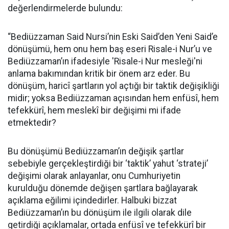
değerlendirmelerde bulundu:
“Bediüzzaman Said Nursi’nin Eski Said’den Yeni Said’e
dönüşümü, hem onu hem baş eseri Risale-i Nur’u ve
Bediüzzaman’ın ifadesiyle 'Risale-i Nur mesleği'ni
anlama bakımından kritik bir önem arz eder. Bu
dönüşüm, haricî şartların yol açtığı bir taktik değişikliği
midir; yoksa Bediüzzaman açısından hem enfüsî, hem
tefekkürî, hem meslekî bir değişimi mi ifade
etmektedir?
Bu dönüşümü Bediüzzaman’ın değişik şartlar
sebebiyle gerçekleştirdiği bir ‘taktik’ yahut ‘strateji’
değişimi olarak anlayanlar, onu Cumhuriyetin
kurulduğu dönemde değişen şartlara bağlayarak
açıklama eğilimi içindedirler. Halbuki bizzat
Bediüzzaman’ın bu dönüşüm ile ilgili olarak dile
getirdiği açıklamalar, ortada enfüsî ve tefekkürî bir