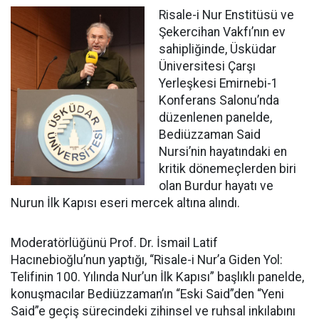
Risale-i Nur Enstitüsü ve
Şekercihan Vakfı’nın ev
sahipliğinde, Üsküdar
Üniversitesi Çarşı
Yerleşkesi Emirnebi-1
Konferans Salonu’nda
düzenlenen panelde,
Bediüzzaman Said
Nursi’nin hayatındaki en
kritik dönemeçlerden biri
olan Burdur hayatı ve
Nurun İlk Kapısı eseri mercek altına alındı.
Moderatörlüğünü Prof. Dr. İsmail Latif
Hacınebioğlu’nun yaptığı, “Risale-i Nur’a Giden Yol:
Telifinin 100. Yılında Nur’un İlk Kapısı” başlıklı panelde,
konuşmacılar Bediüzzaman’ın “Eski Said”den “Yeni
Said”e geçiş sürecindeki zihinsel ve ruhsal inkılabını