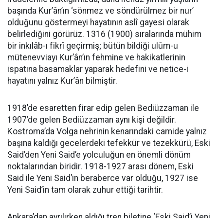
başında Kur’ân’ın ‘sönmez ve söndürülmez bir nur’
olduğunu göstermeyi hayatının aslî gayesi olarak
belirlediğini görürüz. 1316 (1900) sıralarında mühim
bir inkılâb-ı fikrî geçirmiş; bütün bildiği ulûm-u
mütenevviayı Kur’ân’ın fehmine ve hakikatlerinin
ispatına basamaklar yaparak hedefini ve netice-i
hayatını yalnız Kur’ân bilmiştir.
1918’de esaretten firar edip gelen Bediüzzaman ile
1907’de gelen Bediüzzaman aynı kişi değildir.
Kostroma’da Volga nehrinin kenarındaki camide yalnız
başına kaldığı gecelerdeki tefekkür ve tezekkürü, Eski
Said’den Yeni Said’e yolculuğun en önemli dönüm
noktalarından biridir. 1918-1927 arası dönem, Eski
Said ile Yeni Said’in beraberce var olduğu, 1927 ise
Yeni Said’in tam olarak zuhur ettiği tarihtir.
Ankara’dan ayrılırken aldığı tren biletine ‘Eski Said’i Yeni