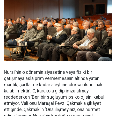
Nursi’nin o dönemin siyasetine veya fiziki bir
çatışmaya asla prim vermemesinin altında yatan
mantık; şartlar ne kadar aleyhine olursa olsun ‘haklı
kalabilmektir’. O, karakola gidip imza atmayı
reddederken ‘Ben bir suçluyum’ psikolojisini kabul
etmiyor. Vali onu Mareşal Fevzi Çakmak’a şikâyet
ettiğinde, Çakmak’ın ‘Ona ilişmeyiniz, ona hürmet
ediniz’ cevabı, Nursi’nin kurduğu o meşruiyet