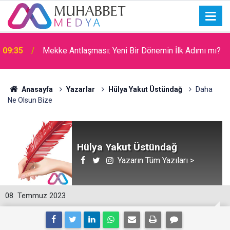
09:35
Mekke Antlaşması: Yeni Bir Dönemin İlk Adımı mı?
09:31
Filistin Kara Konvoyu
Anasayfa
Yazarlar
Hülya Yakut Üstündağ
Daha
Ne Olsun Bize
Hülya Yakut Üstündağ
Yazarın Tüm Yazıları >
08
Temmuz 2023