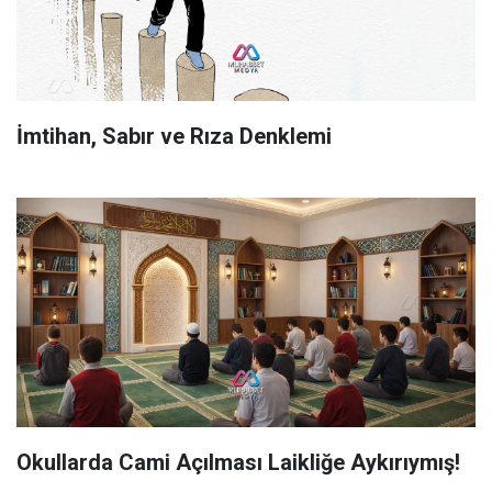
İmtihan, Sabır ve Rıza Denklemi
Okullarda Cami Açılması Laikliğe Aykırıymış!