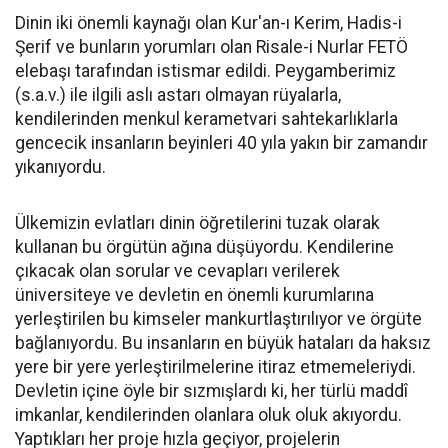
Dinin iki önemli kaynağı olan Kur'an-ı Kerim, Hadis-i
Şerif ve bunların yorumları olan Risale-i Nurlar FETÖ
elebaşı tarafından istismar edildi. Peygamberimiz
(s.a.v.) ile ilgili aslı astarı olmayan rüyalarla,
kendilerinden menkul kerametvari sahtekarlıklarla
gencecik insanların beyinleri 40 yıla yakın bir zamandır
yıkanıyordu.
Ülkemizin evlatları dinin öğretilerini tuzak olarak
kullanan bu örgütün ağına düşüyordu. Kendilerine
çıkacak olan sorular ve cevapları verilerek
üniversiteye ve devletin en önemli kurumlarına
yerleştirilen bu kimseler mankurtlaştırılıyor ve örgüte
bağlanıyordu. Bu insanların en büyük hataları da haksız
yere bir yere yerleştirilmelerine itiraz etmemeleriydi.
Devletin içine öyle bir sızmışlardı ki, her türlü maddî
imkanlar, kendilerinden olanlara oluk oluk akıyordu.
Yaptıkları her proje hızla geçiyor, projelerin