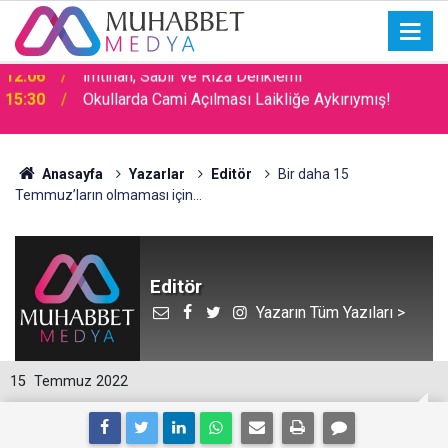
15:30
Okullarda Cami Açılması Laikliğe Aykırıymış!
Anasayfa
Yazarlar
Editör
Bir daha 15
Temmuz’ların olmaması için…
Editör
Yazarın Tüm Yazıları >
15
Temmuz 2022