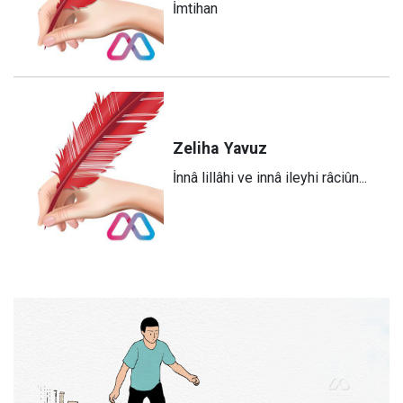
İmtihan
Zeliha
Yavuz
​İnnâ lillâhi ve innâ ileyhi râciûn...