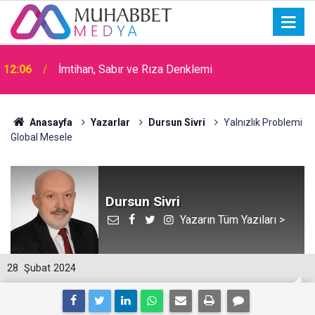
15:30
Okullarda Cami Açılması Laikliğe Aykırıymış!
Anasayfa
Yazarlar
Dursun Sivri
Yalnızlık Problemi
Global Mesele
Dursun Sivri
Yazarın Tüm Yazıları >
28
Şubat 2024