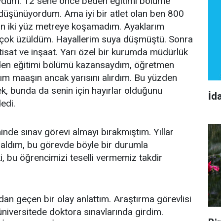
uydum. 12 sene önce beden eğitimi bölüme
 düşünüyordum. Ama iyi bir atlet olan ben 800
n iki yüz metreye koşamadım. Ayaklarım
 çok üzüldüm. Hayallerim suya düşmüştü. Sonra
 iktisat ve inşaat. Yarı özel bir kurumda müdürlük
den eğitimi bölümü kazansaydım, öğretmen
ım maaşın ancak yarısını alırdım. Bu yüzden
ek, bunda da senin için hayırlar olduğunu
İd
edi.
de sınav görevi almayı bırakmıştım. Yıllar
 aldım, bu görevde böyle bir durumla
i, bu öğrencimizi teselli vermemiz takdir
n geçen bir olay anlattım. Araştırma görevlisi
iversitede doktora sınavlarında girdim.