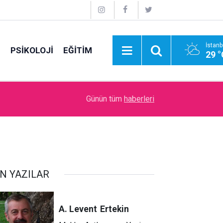
İstanb
E
PSİKOLOJİ
EĞİTİM
29 °
09:00
İdare Etme Sanatı
Günün tüm
haberleri
N YAZILAR
A. Levent
Ertekin