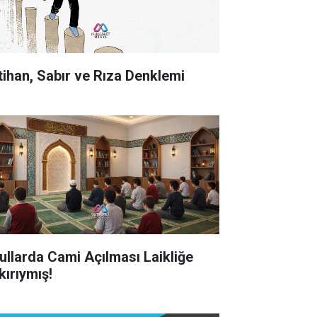
tihan, Sabır ve Rıza Denklemi
ullarda Cami Açılması Laikliğe
kırıymış!