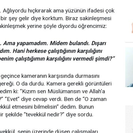
 Ağlıyordu hıçkırarak ama yüzünün ifadesi çok
bir şey gelir diye korktum. Biraz sakinleşmesi
akinleşmek yerine şöyle diyordu öğrencimiz:
. Ama yapamadım. Midem bulandı. Dışarı
ım. Hani herkese çalıştığının karşılığını
benim çalıştığımın karşılığını vermedi şimdi?”
 geçince kameranın karşısında durmasını
ereği. O da durdu. Kamera gerekli görüntüleri
edim ki: “Kızım sen Müslümansın ve Allah’a
?” “Evet” diye cevap verdi. Ben de “O zaman
vekkül etmesini bilmelisin” dedim. Bunun
r şekilde “tevekkül nedir?” diye sordu.
ekkül, senin üzerinde düşen çalışmaları