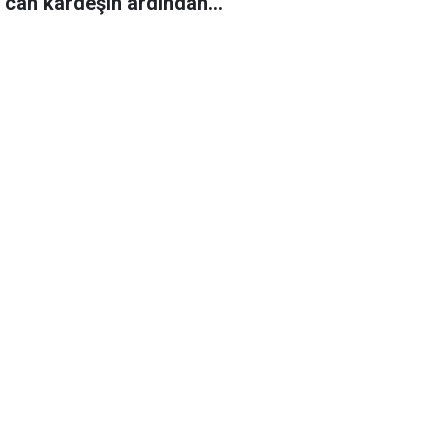
r can kardeşin ardından…