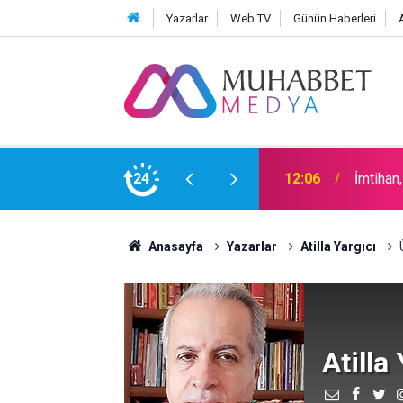
Yazarlar
Web TV
Günün Haberleri
24
15:30
Okullar
Anasayfa
Yazarlar
Atilla Yargıcı
Atilla