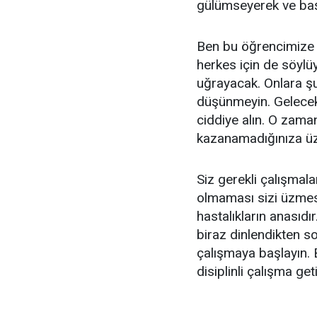
gülümseyerek ve başı
Ben bu öğrencimize s
herkes için de söylüy
uğrayacak. Onlara ş
düşünmeyin. Gelecek 
ciddiye alın. O zama
kazanamadığınıza üz
Siz gerekli çalışmala
olmaması sizi üzmes
hastalıkların anasıdı
biraz dinlendikten son
çalışmaya başlayın. 
disiplinli çalışma geti