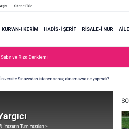
Arşiv
Sitene Ekle
KUR’AN-I KERİM
HADİS-İ ŞERİF
RİSALE-İ NUR
AİL
da Cami Açılması Laikliğe Aykırıymış!
Üniversite Sınavından istenen sonuç alınamazsa ne yapmalı?
SO
 Yargıcı
Yazarın Tüm Yazıları >