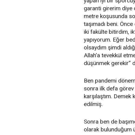
yapan iyi bir sporc
garanti girerim diye
metre koşusunda so
taşımadı beni. Önce
iki fakülte bitirdim,
yapıyorum. Eğer be
olsaydım şimdi aldığ
Allah’a tevekkül etm
düşünmek gerekir” d
Ben pandemi dönemin
sonra ilk defa görev
karşılaştım. Demek k
edilmiş.
Sonra ben de başımda
olarak bulunduğum ün