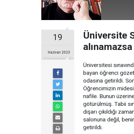
Üniversite 
19
alınamazsa
Haziran 2023
Üniversitesi sınavın
bayan öğrenci göze
odasına getirildi. So
Öğrencimizin midesi
nafile. Bunun üzeri
götürülmüş. Tabii s
dışarı çıkıldığı zama
salonuna değil, ben
getirildi.