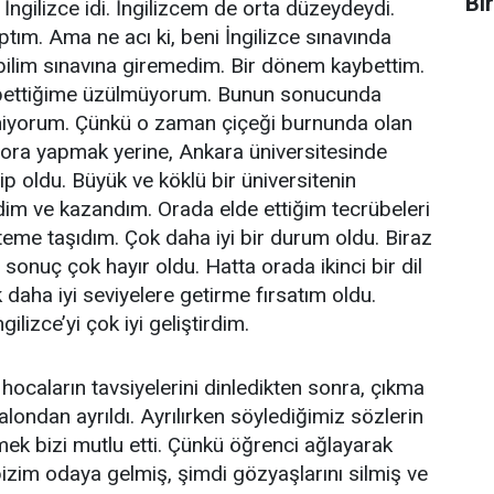
Bi
i İngilizce idi. İngilizcem de orta düzeydeydi.
tım. Ama ne acı ki, beni İngilizce sınavında
 bilim sınavına giremedim. Bir dönem kaybettim.
ettiğime üzülmüyorum. Bunun sonucunda
niyorum. Çünkü o zaman çiçeği burnunda olan
tora yapmak yerine, Ankara üniversitesinde
 oldu. Büyük ve köklü bir üniversitenin
dim ve kazandım. Orada elde ettiğim tecrübeleri
teme taşıdım. Çok daha iyi bir durum oldu. Biraz
sonuç çok hayır oldu. Hatta orada ikinci bir dil
k daha iyi seviyelere getirme fırsatım oldu.
ilizce’yi çok iyi geliştirdim.
hocaların tavsiyelerini dinledikten sonra, çıkma
alondan ayrıldı. Ayrılırken söylediğimiz sözlerin
mek bizi mutlu etti. Çünkü öğrenci ağlayarak
izim odaya gelmiş, şimdi gözyaşlarını silmiş ve