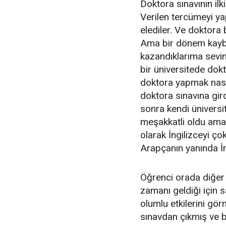
Doktora sınavının ilk
Verilen tercümeyi yap
elediler. Ve doktora
Ama bir dönem kayb
kazandıklarıma sevi
bir üniversitede dok
doktora yapmak nasip
doktora sınavına gir
sonra kendi üniversi
meşakkatli oldu ama 
olarak İngilizceyi ço
Arapçanın yanında İng
Öğrenci orada diğer 
zamanı geldiği için s
olumlu etkilerini gör
sınavdan çıkmış ve b