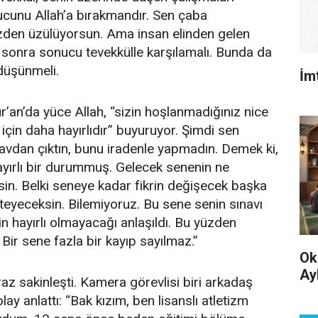
ucunu Allah’a bırakmandır. Sen çaba
zden üzülüyorsun. Ama insan elinden gelen
 sonra sonucu tevekkülle karşılamalı. Bunda da
 düşünmeli.
İm
r’an’da yüce Allah, “sizin hoşlanmadığınız nice
n için daha hayırlıdır” buyuruyor. Şimdi sen
avdan çıktın, bunu iradenle yapmadın. Demek ki,
ayırlı bir durummuş. Gelecek senenin ne
sin. Belki seneye kadar fikrin değişecek başka
teyeceksin. Bilemiyoruz. Bu sene senin sınavı
n hayırlı olmayacağı anlaşıldı. Bu yüzden
 Bir sene fazla bir kayıp sayılmaz.”
Ok
Ay
az sakinleşti. Kamera görevlisi biri arkadaş
ay anlattı: “Bak kızım, ben lisanslı atletizm