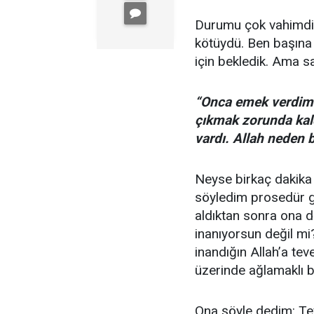
Durumu çok vahimdi.
kötüydü. Ben başına 
için bekledik. Ama s
“Onca emek verdim
çıkmak zorunda kald
vardı. Allah neden 
Neyse birkaç dakika
söyledim prosedür g
aldıktan sonra ona d
inanıyorsun değil mi
inandığın Allah’a te
üzerinde ağlamaklı bi
Ona şöyle dedim: Tev