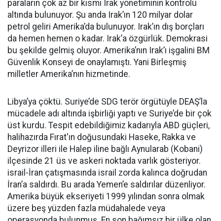
paraların çok az bir kısmı Irak yönetiminin kontrolü
altında bulunuyor. Şu anda Irak’ın 120 milyar dolar
petrol geliri Amerika’da bulunuyor. Irak’ın dış borçları
da hemen hemen o kadar. Irak’a özgürlük. Demokrasi
bu şekilde gelmiş oluyor. Amerika’nın Irak’ı işgalini BM
Güvenlik Konseyi de onaylamıştı. Yani Birleşmiş
milletler Amerika’nın hizmetinde.
Libya’ya çöktü. Suriye’de SDG terör örgütüyle DEAŞ’la
mücadele adı altında işbirliği yaptı ve Suriye’de bir çok
üst kurdu. Tespit edebildiğimiz kadarıyla ABD güçleri,
halihazırda Fırat'ın doğusundaki Haseke, Rakka ve
Deyrizor illeri ile Halep iline bağlı Aynularab (Kobani)
ilçesinde 21 üs ve askeri noktada varlık gösteriyor.
israil-İran çatışmasında israil zorda kalınca doğrudan
İran’a saldırdı. Bu arada Yemen’e saldırılar düzenliyor.
Amerika büyük ekseriyeti 1999 yılından sonra olmak
üzere beş yüzden fazla müdahalede veya
operasyonda bulunmuş. En son bağımsız bir ülke olan