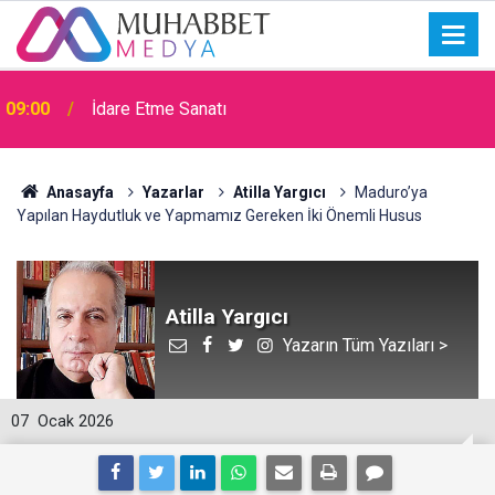
09:00
İdare Etme Sanatı
Anasayfa
Yazarlar
Atilla Yargıcı
Maduro’ya
Yapılan Haydutluk ve Yapmamız Gereken İki Önemli Husus
Atilla Yargıcı
Yazarın Tüm Yazıları >
07
Ocak 2026