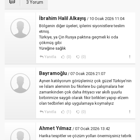
3 Yorum
İbrahim Halil Alkayış
/ 10 Ocak 2026 11:04
Bölgenin diğer üyeleri, iplerini siyonistlere teslim
etmiş.
Türkiye, ya Çin Rusya paktına geçmeli ki oda
çökmüş gibi
Yüreğine sağlık
Yanıtla
(0)
(0)
Bayramoğlu
/ 07 Ocak 2026 21:07
Aynen katılıyorum görüşleriniz çok güzel Türkiye'nin
ve İslam aleminin bu fikirlere bu çalışmalara her
zamankinden çok daha ihtiyacı var akıllı şuurlu
birbirimize saygılı olarak fikir birlikleri yapıp elzem
olan tedbirleri alıp uygulamaya koymalıyız
Yanıtla
(1)
(0)
Ahmet Yılmaz
/ 07 Ocak 2026 13:42
Harika tespitler ve çözüm yolları önermişsiniz tebrik