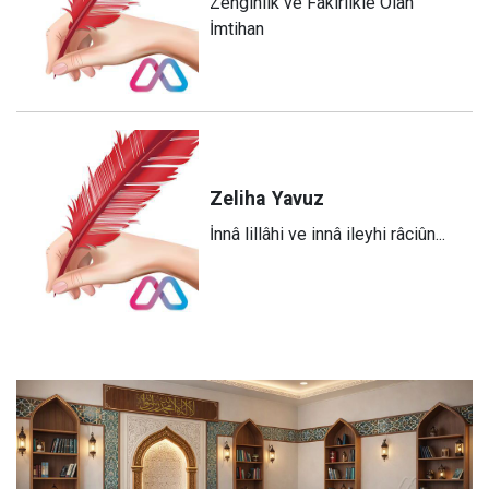
Zenginlik ve Fakirlikle Olan
İmtihan
Zeliha
Yavuz
​İnnâ lillâhi ve innâ ileyhi râciûn...