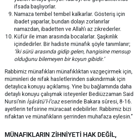
ifsada başlıyorlar.
Namaza tembel tembel kalkarlar. Gösteriş için
ibadet yaparlar, bundan dolayı zorlanırlar
namazdan, ibadetten ve Allah’ı az zikrederler.
Küfür ile iman arasında bocalarlar. Şaşkınlık
içindedirler. Bir hadiste münafık şöyle tanımlanır;
‘İki sürü arasında gidip gelen, hangisine mensup
olduğunu bilemeyen bir koyun gibidir.’
Rabbimiz münafıkları münafıklıktan vazgeçirmek için,
müminleri de nifak hasletlerinden sakındırmak için
detaylıca konuyu açıklamış. Yine bu bağlamında daha
detaylı konuyu çalışmak isteyenler Bediüzzaman Said
Nursi’nin
İşârâtü’l-İ’caz
eserinde Bakara sûresi, 8-16.
ayetlerin tefsirine müracaat edebilirler. Rabbimiz bizi
nifaktan ve münafıkların şerrinden muhafaza eylesin.”
MÜNAFIKLARIN ZİHNİYETİ HAK DEĞİL,