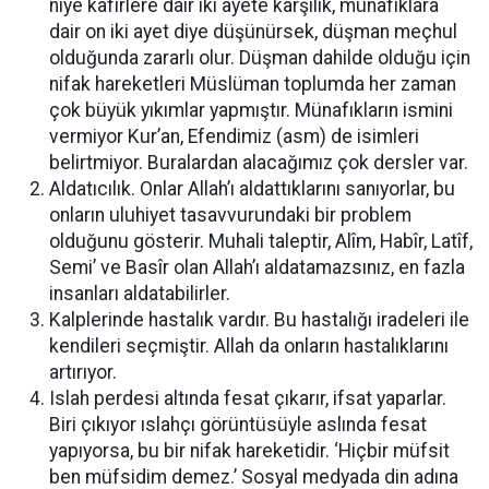
niye kafirlere dair iki ayete karşılık, münafıklara
dair on iki ayet diye düşünürsek, düşman meçhul
olduğunda zararlı olur. Düşman dahilde olduğu için
nifak hareketleri Müslüman toplumda her zaman
çok büyük yıkımlar yapmıştır. Münafıkların ismini
vermiyor Kur’an, Efendimiz (asm) de isimleri
belirtmiyor. Buralardan alacağımız çok dersler var.
Aldatıcılık. Onlar Allah’ı aldattıklarını sanıyorlar, bu
onların uluhiyet tasavvurundaki bir problem
olduğunu gösterir. Muhali taleptir, Alîm, Habîr, Latîf,
Semi’ ve Basîr olan Allah’ı aldatamazsınız, en fazla
insanları aldatabilirler.
Kalplerinde hastalık vardır. Bu hastalığı iradeleri ile
kendileri seçmiştir. Allah da onların hastalıklarını
artırıyor.
Islah perdesi altında fesat çıkarır, ifsat yaparlar.
Biri çıkıyor ıslahçı görüntüsüyle aslında fesat
yapıyorsa, bu bir nifak hareketidir. ‘Hiçbir müfsit
ben müfsidim demez.’ Sosyal medyada din adına