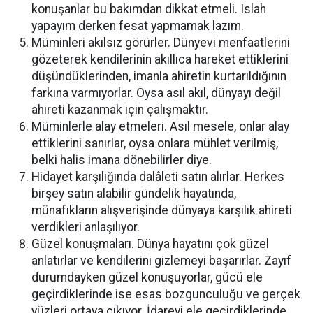
konuşanlar bu bakımdan dikkat etmeli. Islah
yapayım derken fesat yapmamak lazım.
Müminleri akılsız görürler. Dünyevi menfaatlerini
gözeterek kendilerinin akıllıca hareket ettiklerini
düşündüklerinden, imanla ahiretin kurtarıldığının
farkına varmıyorlar. Oysa asıl akıl, dünyayı değil
ahireti kazanmak için çalışmaktır.
Müminlerle alay etmeleri. Asıl mesele, onlar alay
ettiklerini sanırlar, oysa onlara mühlet verilmiş,
belki halis imana dönebilirler diye.
Hidayet karşılığında dalâleti satın alırlar. Herkes
birşey satın alabilir gündelik hayatında,
münafıkların alışverişinde dünyaya karşılık ahireti
verdikleri anlaşılıyor.
Güzel konuşmaları. Dünya hayatını çok güzel
anlatırlar ve kendilerini gizlemeyi başarırlar. Zayıf
durumdayken güzel konuşuyorlar, gücü ele
geçirdiklerinde ise esas bozgunculuğu ve gerçek
yüzleri ortaya çıkıyor. İdareyi ele geçirdiklerinde