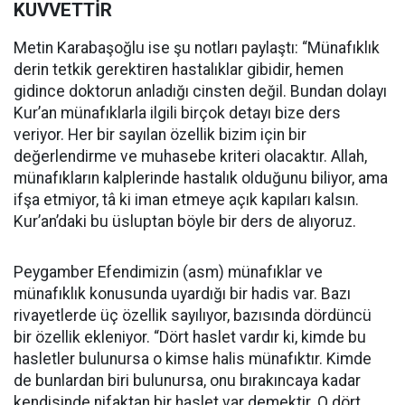
KUVVETTİR
Metin Karabaşoğlu ise şu notları paylaştı: “Münafıklık
derin tetkik gerektiren hastalıklar gibidir, hemen
gidince doktorun anladığı cinsten değil. Bundan dolayı
Kur’an münafıklarla ilgili birçok detayı bize ders
veriyor. Her bir sayılan özellik bizim için bir
değerlendirme ve muhasebe kriteri olacaktır. Allah,
münafıkların kalplerinde hastalık olduğunu biliyor, ama
ifşa etmiyor, tâ ki iman etmeye açık kapıları kalsın.
Kur’an’daki bu üsluptan böyle bir ders de alıyoruz.
Peygamber Efendimizin (asm) münafıklar ve
münafıklık konusunda uyardığı bir hadis var. Bazı
rivayetlerde üç özellik sayılıyor, bazısında dördüncü
bir özellik ekleniyor. “Dört haslet vardır ki, kimde bu
hasletler bulunursa o kimse halis münafıktır. Kimde
de bunlardan biri bulunursa, onu bırakıncaya kadar
kendisinde nifaktan bir haslet var demektir. O dört