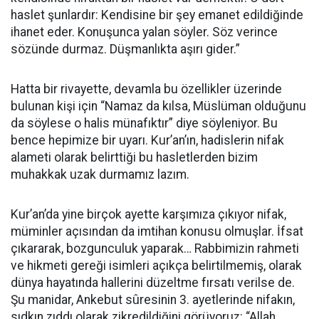
haslet şunlardır: Kendisine bir şey emanet edildiğinde
ihanet eder. Konuşunca yalan söyler. Söz verince
sözünde durmaz. Düşmanlıkta aşırı gider.”
Hatta bir rivayette, devamla bu özellikler üzerinde
bulunan kişi için “Namaz da kılsa, Müslüman olduğunu
da söylese o halis münafıktır” diye söyleniyor. Bu
bence hepimize bir uyarı. Kur’an’ın, hadislerin nifak
alameti olarak belirttiği bu hasletlerden bizim
muhakkak uzak durmamız lazım.
Kur’an’da yine birçok ayette karşımıza çıkıyor nifak,
müminler açısından da imtihan konusu olmuşlar. İfsat
çıkararak, bozgunculuk yaparak… Rabbimizin rahmeti
ve hikmeti gereği isimleri açıkça belirtilmemiş, olarak
dünya hayatında hallerini düzeltme fırsatı verilse de.
Şu manidar, Ankebut sûresinin 3. ayetlerinde nifakın,
sıdkın zıddı olarak zikredildiğini görüyoruz: “Allah,