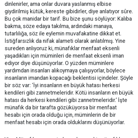
dinlenirler, ama onlar duvara yaslanmış elbise
giydirilmiş kütük, kereste gibidirler, diye anlatıyor sûre.
Bu çok manidar bir tarif. Bu bize şunu söylüyor: Kalıba
bakma, söze edaya takılma, ardındaki manaya,
tutarlılığa, söz ile eylemin muvafakatine dikkat et.
İstiğfarsızlık da nifak alameti olarak anlatılmış. Yine
sureden anlıyoruz ki, münafıklar menfaat eksenli
yaşadıkları için müminleri de menfaat eksenli iman
ediyor diye düşünüyorlar. O yüzden müminlere
yardımdan insanları alıkoymaya çalışıyorlar, böylece
insanların imandan kopacağı beklentisi içindeler. Şöyle
bir söz var: ‘İyi insanların en büyük hatası herkesi
kendileri gibi zannetmeleridir. Kötü insanların en büyük
hatası da herkesi kendileri gibi zannetmeleridir.’ İşte
münafık da bir tarafta gözüküyorsa bir menfaat
hesabı için orada olduğu için, müminlerin de bir
menfaat hesabı için orada olduklarını düşünüyorlar.