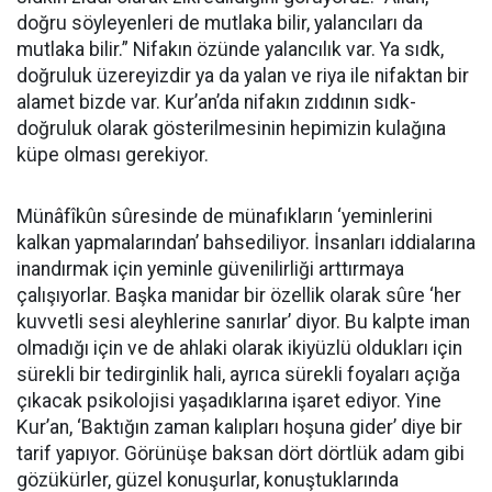
doğru söyleyenleri de mutlaka bilir, yalancıları da
mutlaka bilir.” Nifakın özünde yalancılık var. Ya sıdk,
doğruluk üzereyizdir ya da yalan ve riya ile nifaktan bir
alamet bizde var. Kur’an’da nifakın zıddının sıdk-
doğruluk olarak gösterilmesinin hepimizin kulağına
küpe olması gerekiyor.
Münâfîkûn sûresinde de münafıkların ‘yeminlerini
kalkan yapmalarından’ bahsediliyor. İnsanları iddialarına
inandırmak için yeminle güvenilirliği arttırmaya
çalışıyorlar. Başka manidar bir özellik olarak sûre ‘her
kuvvetli sesi aleyhlerine sanırlar’ diyor. Bu kalpte iman
olmadığı için ve de ahlaki olarak ikiyüzlü oldukları için
sürekli bir tedirginlik hali, ayrıca sürekli foyaları açığa
çıkacak psikolojisi yaşadıklarına işaret ediyor. Yine
Kur’an, ‘Baktığın zaman kalıpları hoşuna gider’ diye bir
tarif yapıyor. Görünüşe baksan dört dörtlük adam gibi
gözükürler, güzel konuşurlar, konuştuklarında