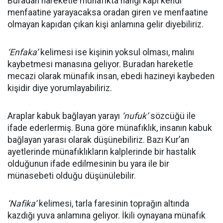
Buradan hareketle münafıkta hangi kapı kendi
menfaatine yarayacaksa oradan giren ve menfaatine
olmayan kapıdan çıkan kişi anlamına gelir diyebiliriz.
‘Enfaka’
kelimesi ise kişinin yoksul olması, malını
kaybetmesi manasına geliyor. Buradan hareketle
mecazi olarak münafık insan, ebedi hazineyi kaybeden
kişidir diye yorumlayabiliriz.
Araplar kabuk bağlayan yarayı
‘nufuk’
sözcüğü ile
ifade ederlermiş. Buna göre münafıklık, insanın kabuk
bağlayan yarası olarak düşünebiliriz. Bazı Kur’an
ayetlerinde münafıklıkların kalplerinde bir hastalık
olduğunun ifade edilmesinin bu yara ile bir
münasebeti olduğu düşünülebilir.
‘Nafika’
kelimesi, tarla faresinin toprağın altında
kazdığı yuva anlamına geliyor. İkili oynayana münafık