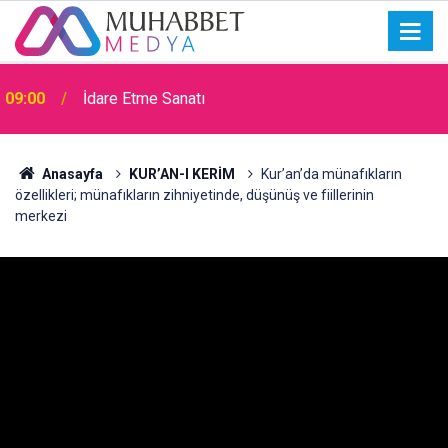
09:00
İdare Etme Sanatı
Anasayfa
KUR’AN-I KERİM
Kur’an’da münafıkların
özellikleri; münafıkların zihniyetinde, düşünüş ve fiillerinin
merkezi