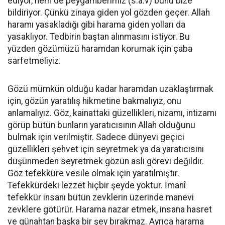
ediyor, hem de peygamberimiz (s.a.v) bunu bize
bildiriyor. Çünkü zinaya giden yol gözden geçer. Allah
haramı yasakladığı gibi harama giden yolları da
yasaklıyor. Tedbirin baştan alınmasını istiyor. Bu
yüzden gözümüzü haramdan korumak için çaba
sarfetmeliyiz.
Gözü mümkün olduğu kadar haramdan uzaklaştırmak
için, gözün yaratılış hikmetine bakmalıyız, onu
anlamalıyız. Göz, kainattaki güzellikleri, nizamı, intizamı
görüp bütün bunların yaratıcısının Allah olduğunu
bulmak için verilmiştir. Sadece dünyevi geçici
güzellikleri şehvet için seyretmek ya da yaratıcısını
düşünmeden seyretmek gözün asli görevi değildir.
Göz tefekküre vesile olmak için yaratılmıştır.
Tefekkürdeki lezzet hiçbir şeyde yoktur. İmanî
tefekkür insanı bütün zevklerin üzerinde manevi
zevklere götürür. Harama nazar etmek, insana hasret
ve günahtan başka bir şey bırakmaz. Ayrıca harama