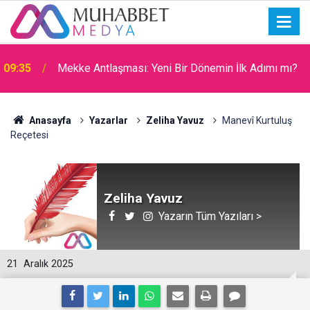
09:31
Filistin Kara Konvoyu
Anasayfa
Yazarlar
Zeliha Yavuz
Manevî Kurtuluş
Reçetesi
Zeliha Yavuz
Yazarın Tüm Yazıları >
21
Aralık 2025