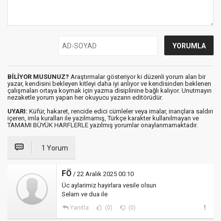
BİLİYOR MUSUNUZ?
Araştırmalar gösteriyor ki düzenli yorum alan bir
yazar, kendisini bekleyen kitleyi daha iyi anlıyor ve kendisinden beklenen
çalışmaları ortaya koymak için yazma disiplinine bağlı kalıyor. Unutmayın
nezaketle yorum yapan her okuyucu yazarın editörüdür.
UYARI:
Küfür, hakaret, rencide edici cümleler veya imalar, inançlara saldırı
içeren, imla kuralları ile yazılmamış, Türkçe karakter kullanılmayan ve
TAMAMI BÜYÜK HARFLERLE yazılmış yorumlar onaylanmamaktadır.
1 Yorum
FÖ
/ 22 Aralık 2025 00:10
Üc aylarimiz hayirlara vesile olsun
Selam ve dua ile
Yanıtla
(0)
(0)