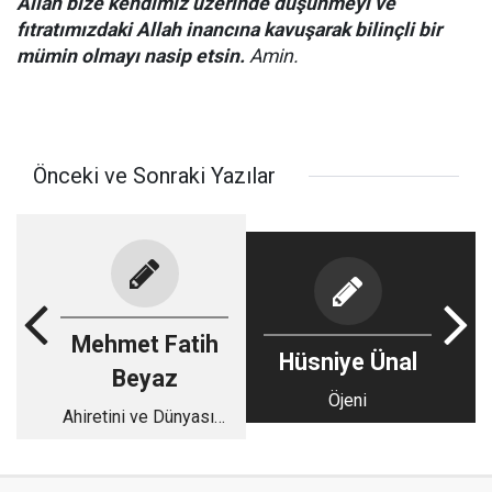
Allah bize kendimiz üzerinde düşünmeyi ve
fıtratımızdaki Allah inancına kavuşarak bilinçli bir
mümin olmayı nasip etsin.
Amin.
Önceki ve Sonraki Yazılar
Mehmet Fatih
Hüsniye Ünal
Beyaz
Öjeni
Ahiretini ve Dünyasını
Sevenlere Müjde!!
(Anne ve Baba