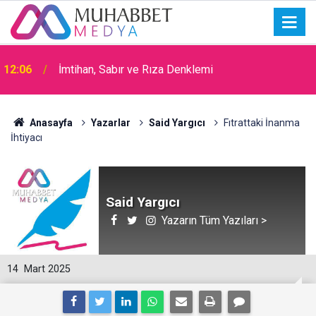
15:30
Okullarda Cami Açılması Laikliğe Aykırıymış!
Anasayfa
Yazarlar
Said Yargıcı
Fıtrattaki İnanma
İhtiyacı
Said Yargıcı
Yazarın Tüm Yazıları >
14
Mart 2025