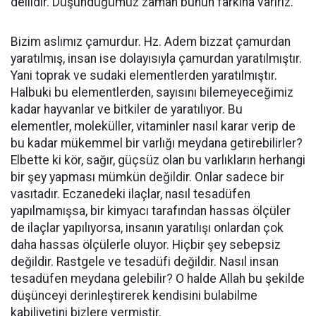
delildir. Düşündüğümüz zaman bunun farkına varırız.
Bizim aslımız çamurdur. Hz. Adem bizzat çamurdan
yaratılmış, insan ise dolayısıyla çamurdan yaratılmıştır.
Yani toprak ve sudaki elementlerden yaratılmıştır.
Halbuki bu elementlerden, sayısını bilemeyeceğimiz
kadar hayvanlar ve bitkiler de yaratılıyor. Bu
elementler, moleküller, vitaminler nasıl karar verip de
bu kadar mükemmel bir varlığı meydana getirebilirler?
Elbette ki kör, sağır, güçsüz olan bu varlıkların herhangi
bir şey yapması mümkün değildir. Onlar sadece bir
vasıtadır. Eczanedeki ilaçlar, nasıl tesadüfen
yapılmamışsa, bir kimyacı tarafından hassas ölçüler
de ilaçlar yapılıyorsa, insanın yaratılışı onlardan çok
daha hassas ölçülerle oluyor. Hiçbir şey sebepsiz
değildir. Rastgele ve tesadüfi değildir. Nasıl insan
tesadüfen meydana gelebilir? O halde Allah bu şekilde
düşünceyi derinleştirerek kendisini bulabilme
kabiliyetini bizlere vermiştir.