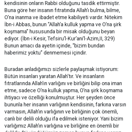
kendisinin onların Rabbi olduğunu tasdik ettirmiştir.
Buna göre her insanın fıtratında Allah’ı bulma, bilme,
O’na inanma ve ibadet etme kabiliyeti vardır. Nitekim
İbn-i Abbas, bunun “Allah’a kulluk yapma ve O’na şirk
koşmama” hususunda bir misak olduğunu beyan
ediyor. (İbn-i Kesir, Tefsiru’l-Kur’ani’l-Azim,II, 329)
Bunun amacı da ayetin içinde, “bizim bundan
haberimiz yoktu” denmemesi içindir.
Buradan anladığımızı sizlerle paylaşmak istiyorum:
Bütün insanları yaratan Allah'tır. Ve insanların
fıtratlarında Allah’ın varlığını ve birliğini bilip ona iman
etme, sadece O’na kulluk yapma, O’na şirk koşmama
ihtiyacı ve özelliği konulmuştur. Her şeyden önce
bununla her insanın varlığının kendisinin, farkına varsın
varmasın, Allah’ın varlığının ve birliğinin çok önemli,
canlı bir delili olduğu ifa edilmek isteniyor. Yani bizim
varlığımız Allah’ın varlığına ve birliğine en önemli bir