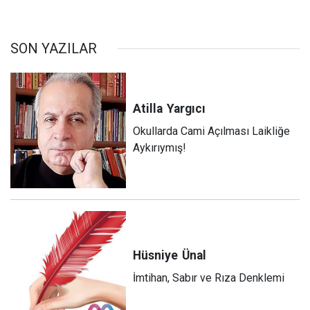
SON YAZILAR
Atilla
Yargıcı
Okullarda Cami Açılması Laikliğe
Aykırıymış!
Hüsniye
Ünal
İmtihan, Sabır ve Rıza Denklemi