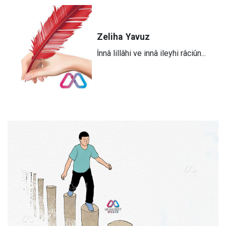
Zeliha
Yavuz
​İnnâ lillâhi ve innâ ileyhi râciûn...