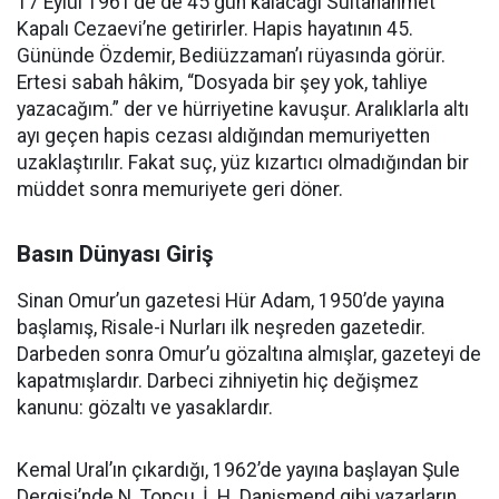
17 Eylül 1961’de de 45 gün kalacağı Sultanahmet
Kapalı Cezaevi’ne getirirler. Hapis hayatının 45.
Gününde Özdemir, Bediüzzaman’ı rüyasında görür.
Ertesi sabah hâkim, “Dosyada bir şey yok, tahliye
yazacağım.” der ve hürriyetine kavuşur. Aralıklarla altı
ayı geçen hapis cezası aldığından memuriyetten
uzaklaştırılır. Fakat suç, yüz kızartıcı olmadığından bir
müddet sonra memuriyete geri döner.
Basın Dünyası Giriş
Sinan Omur’un gazetesi Hür Adam, 1950’de yayına
başlamış, Risale-i Nurları ilk neşreden gazetedir.
Darbeden sonra Omur’u gözaltına almışlar, gazeteyi de
kapatmışlardır. Darbeci zihniyetin hiç değişmez
kanunu: gözaltı ve yasaklardır.
Kemal Ural’ın çıkardığı, 1962’de yayına başlayan Şule
Dergisi’nde N. Topçu, İ. H. Danişmend gibi yazarların