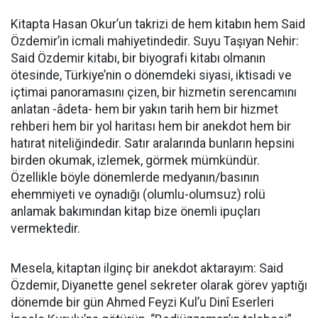
Kitapta Hasan Okur’un takrizi de hem kitabın hem Said
Özdemir’in icmali mahiyetindedir. Suyu Taşıyan Nehir:
Said Özdemir kitabı, bir biyografi kitabı olmanın
ötesinde, Türkiye’nin o dönemdeki siyasi, iktisadi ve
içtimai panoramasını çizen, bir hizmetin serencamını
anlatan -âdeta- hem bir yakın tarih hem bir hizmet
rehberi hem bir yol haritası hem bir anekdot hem bir
hatırat niteliğindedir. Satır aralarında bunların hepsini
birden okumak, izlemek, görmek mümkündür.
Özellikle böyle dönemlerde medyanın/basının
ehemmiyeti ve oynadığı (olumlu-olumsuz) rolü
anlamak bakımından kitap bize önemli ipuçları
vermektedir.
Mesela, kitaptan ilginç bir anekdot aktarayım: Said
Özdemir, Diyanette genel sekreter olarak görev yaptığı
dönemde bir gün Ahmed Feyzi Kul’u Dinî Eserleri