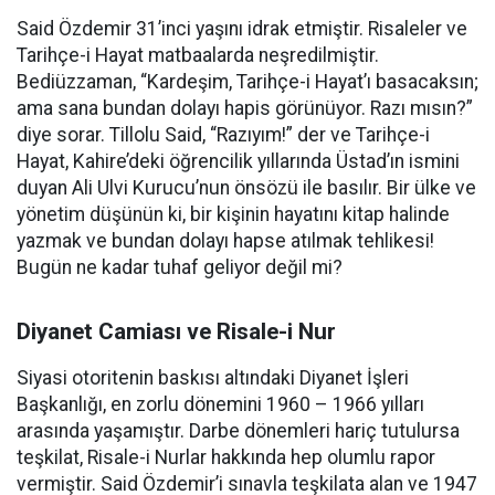
Said Özdemir 31’inci yaşını idrak etmiştir. Risaleler ve
Tarihçe-i Hayat matbaalarda neşredilmiştir.
Bediüzzaman, “Kardeşim, Tarihçe-i Hayat’ı basacaksın;
ama sana bundan dolayı hapis görünüyor. Razı mısın?”
diye sorar. Tillolu Said, “Razıyım!” der ve Tarihçe-i
Hayat, Kahire’deki öğrencilik yıllarında Üstad’ın ismini
duyan Ali Ulvi Kurucu’nun önsözü ile basılır. Bir ülke ve
yönetim düşünün ki, bir kişinin hayatını kitap halinde
yazmak ve bundan dolayı hapse atılmak tehlikesi!
Bugün ne kadar tuhaf geliyor değil mi?
Diyanet Camiası ve Risale-i Nur
Siyasi otoritenin baskısı altındaki Diyanet İşleri
Başkanlığı, en zorlu dönemini 1960 – 1966 yılları
arasında yaşamıştır. Darbe dönemleri hariç tutulursa
teşkilat, Risale-i Nurlar hakkında hep olumlu rapor
vermiştir. Said Özdemir’i sınavla teşkilata alan ve 1947