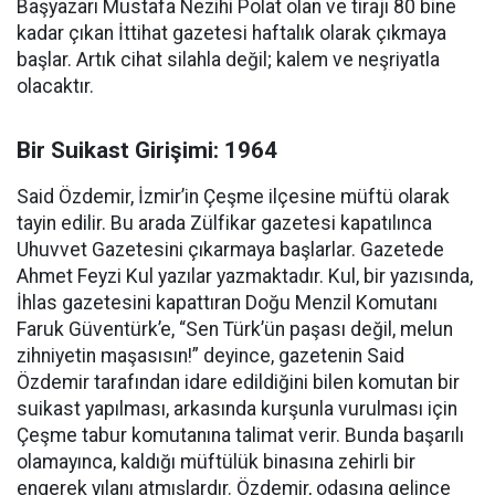
Başyazarı Mustafa Nezihi Polat olan ve tirajı 80 bine
kadar çıkan İttihat gazetesi haftalık olarak çıkmaya
başlar. Artık cihat silahla değil; kalem ve neşriyatla
olacaktır.
Bir Suikast Girişimi: 1964
Said Özdemir, İzmir’in Çeşme ilçesine müftü olarak
tayin edilir. Bu arada Zülfikar gazetesi kapatılınca
Uhuvvet Gazetesini çıkarmaya başlarlar. Gazetede
Ahmet Feyzi Kul yazılar yazmaktadır. Kul, bir yazısında,
İhlas gazetesini kapattıran Doğu Menzil Komutanı
Faruk Güventürk’e, “Sen Türk’ün paşası değil, melun
zihniyetin maşasısın!” deyince, gazetenin Said
Özdemir tarafından idare edildiğini bilen komutan bir
suikast yapılması, arkasında kurşunla vurulması için
Çeşme tabur komutanına talimat verir. Bunda başarılı
olamayınca, kaldığı müftülük binasına zehirli bir
engerek yılanı atmışlardır. Özdemir, odasına gelince