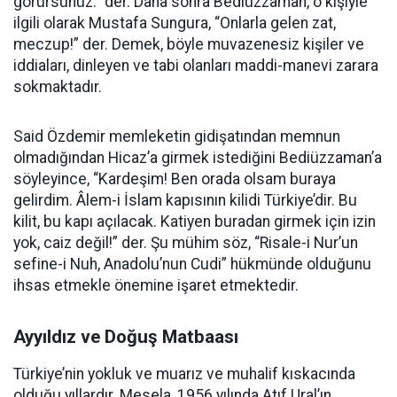
görürsünüz.” der. Daha sonra Bediüzzaman, o kişiyle
ilgili olarak Mustafa Sungura, “Onlarla gelen zat,
meczup!” der. Demek, böyle muvazenesiz kişiler ve
iddiaları, dinleyen ve tabi olanları maddi-manevi zarara
sokmaktadır.
Said Özdemir memleketin gidişatından memnun
olmadığından Hicaz’a girmek istediğini Bediüzzaman’a
söyleyince, “Kardeşim! Ben orada olsam buraya
gelirdim. Âlem-i İslam kapısının kilidi Türkiye’dir. Bu
kilit, bu kapı açılacak. Katiyen buradan girmek için izin
yok, caiz değil!” der. Şu mühim söz, “Risale-i Nur’un
sefine-i Nuh, Anadolu’nun Cudi” hükmünde olduğunu
ihsas etmekle önemine işaret etmektedir.
Ayyıldız ve Doğuş Matbaası
Türkiye’nin yokluk ve muarız ve muhalif kıskacında
olduğu yıllardır. Mesela, 1956 yılında Atıf Ural’ın