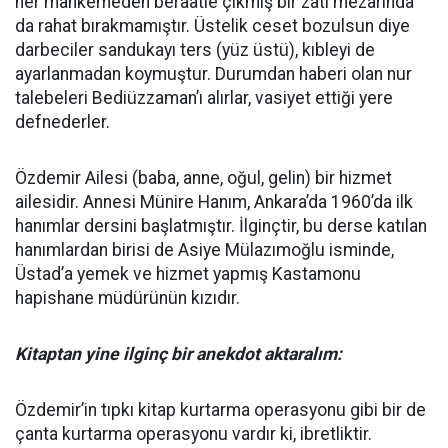
her mahkemeden beraatle çıkmış bir zatı mezarında
da rahat bırakmamıştır. Üstelik ceset bozulsun diye
darbeciler sandukayı ters (yüz üstü), kıbleyi de
ayarlanmadan koymuştur. Durumdan haberi olan nur
talebeleri Bediüzzaman’ı alırlar, vasiyet ettiği yere
defnederler.
Özdemir Ailesi (baba, anne, oğul, gelin) bir hizmet
ailesidir. Annesi Münire Hanım, Ankara’da 1960’da ilk
hanımlar dersini başlatmıştır. İlginçtir, bu derse katılan
hanımlardan birisi de Asiye Mülazımoğlu isminde,
Üstad’a yemek ve hizmet yapmış Kastamonu
hapishane müdürünün kızıdır.
Kitaptan yine ilginç bir anekdot aktaralım:
Özdemir’in tıpkı kitap kurtarma operasyonu gibi bir de
çanta kurtarma operasyonu vardır ki, ibretliktir.