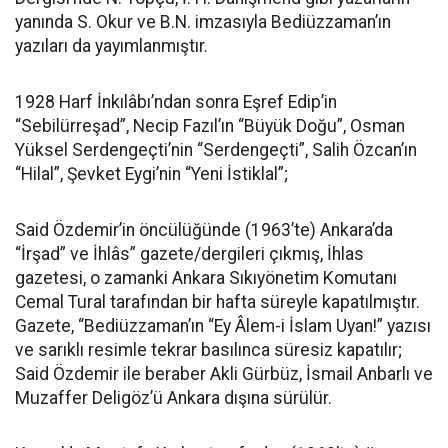
yanında S. Okur ve B.N. imzasıyla Bediüzzaman’ın
yazıları da yayımlanmıştır.
1928 Harf İnkılâbı’ndan sonra Eşref Edip’in
“Sebilürreşad”, Necip Fazıl’ın “Büyük Doğu”, Osman
Yüksel Serdengeçti’nin “Serdengeçti”, Salih Özcan’ın
“Hilal”, Şevket Eygi’nin “Yeni İstiklal”;
Said Özdemir’in öncülüğünde (1963’te) Ankara’da
“İrşad” ve İhlâs” gazete/dergileri çıkmış, İhlas
gazetesi, o zamanki Ankara Sıkıyönetim Komutanı
Cemal Tural tarafından bir hafta süreyle kapatılmıştır.
Gazete, “Bediüzzaman’ın “Ey Âlem-i İslam Uyan!” yazısı
ve sarıklı resimle tekrar basılınca süresiz kapatılır;
Said Özdemir ile beraber Akli Gürbüz, İsmail Anbarlı ve
Muzaffer Deligöz’ü Ankara dışına sürülür.