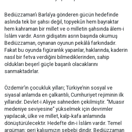
Bediüzzaman’ı Barla’ya gönderen gücün hedefinde
aslında tek bir şahsı değil, topyekûn hem bayraktar
hem kahraman bir millet ve o milletin şahsında âlem-i
İslâm vardır. Asrın gidişatını asrın başında okumuş
Bediüzzaman, oynanan oyunun pekâlâ farkındadır.
Fakat bu oyunda figüranlık yapanlar, haklarında, kaderin
nasıl bir fetva verdiğini bilmediklerinden, sahip
oldukları beşerî güçle başarılı olacaklarını
sanmaktadırlar.
Özdemir’in çocukluk yılları; Türkiye’nin sosyal ve
siyasal anlamda en çalkantılı, Cumhuriyet rejiminin ilk
yıllarıdır. Devlet-i Aliyye sahneden çekilmiştir. “Muasır
medeniye seviyesine” yükselmek için devrimler
yapılacak, ülke ve millet, kalp-kafa anlamında
dönüştürülecektir. Hedefte din-i İslâm vardır. Temel
argüman: geri kalışımızın sebebi dindir. Bediüzzaman