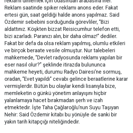
reklamı dinlemek için odasından arabasına iner.
Reklam saatinde spiker reklamı anons eder. Fakat
ertesi gün, saat geldiği halde anons yapılmaz. Said
Özdemir sebebini sorduğunda görevliler, “Bizi
aldattınız. Köşkten bizzat Reisicumhur telefon etti,
bizi azarladı. Paranızı alın, bir daha olmaz!” dediler.
Fakat bir defa da olsa reklam yapılmış, olumlu etkileri
ve birçok beraate vesile olmuştur. Nur talebeleri
mahkemede, “Devlet radyosunda reklamı yapılan bir
eser nasıl olur?” şeklinde itirazda bulununca
mahkeme heyeti, durumu Radyo Dairesi’ne sormuş,
oradan, “Evet yapıldı” cevabı gelince beraatlerine karar
vermişlerdir. Bütün bu olaylar kendi lisanıyla bize,
memleketin o günkü yönetim anlayışını hiçbir
yalanlamaya hacet bırakmadan şerh ve izah
etmektedir. İşte Taha Çağlaroğlu’nun Suyu Taşıyan
Nehir: Said Özdemir kitabı bu yönüyle de sanki bir
yakın tarih kitapçığı niteliğindedir.