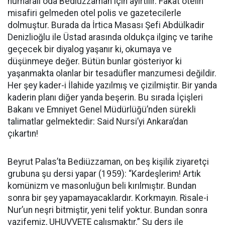
numaralı oda Bediüzzaman için ayırtılır. Fakat otelin
misafiri gelmeden otel polis ve gazetecilerle
dolmuştur. Burada da İrtica Masası Şefi Abdülkadir
Denizlioğlu ile Üstad arasında oldukça ilginç ve tarihe
geçecek bir diyalog yaşanır ki, okumaya ve
düşünmeye değer. Bütün bunlar gösteriyor ki
yaşanmakta olanlar bir tesadüfler manzumesi değildir.
Her şey kader-i İlahide yazılmış ve çizilmiştir. Bir yanda
kaderin planı diğer yanda beşerin. Bu sırada İçişleri
Bakanı ve Emniyet Genel Müdürlüğü’nden sürekli
talimatlar gelmektedir: Said Nursi’yi Ankara’dan
çıkartın!
Beyrut Palas’ta Bediüzzaman, on beş kişilik ziyaretçi
grubuna şu dersi yapar (1959): “Kardeşlerim! Artık
komünizm ve masonluğun beli kırılmıştır. Bundan
sonra bir şey yapamayacaklardır. Korkmayın. Risale-i
Nur’un neşri bitmiştir, yeni telif yoktur. Bundan sonra
vazifemiz, UHUVVETE çalışmaktır.” Şu ders ile