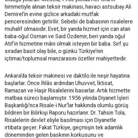
himmetiyle alınan teksir makinası, havacı astsubay Ali
Demirel’in evine gizlice arkadaki mutfak
penceresinden getirilir. Sebebi de babasının risalelere
muhalif olmasıdır. Evet, bir yanda hizmet için can atan
baba-oğul Osman ve Said Özdemir, beri yanda oğul
Atıf’ın hizmetine mâni olmak isteyen bir baba. Sırf şu
sıradan basit olay bile, o günkü Türkiye’nin
içtimai/toplumsal manzarasını özetler mahiyettedir.
Ankara’da teksir makinesi ve daktilo ile neşir hayatına
başlarlar. Önce İhlâs ardından Uhuvvet, İktisat,
Ramazan ve Haşir Risalelerini basarlar. Artık hizmette
matbaa süreci başlamıştır. 1956 yılında Diyanet İşleri
Başkanlığı’nca Risale-i Nur’lar hakkında olumlu görüş
bildiren bir Bilirkişi Raporu hazırlanır. Dr. Tahsin Tola,
Risalelerin devlet eliyle basılması için Diyanetle
irtibata geçer. Fakat Türkiye, geçmişin tek adamlık
döneminden gelen baskının korkusunu ve