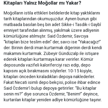
Kitapları Yalnız Moğollar mı Yakar?
Moğolların istila ettikleri beldelerde kitap yaktıklarını
tarih kitaplarından okumuşuzdur. Aynen bunun gibi
matbaada basılan beş bin adet Sikke-i Tasdik-i Gaybî
emniyet tarafından alınmış, yakılmak üzere adliyenin
kömürlüğüne atılmıştır. Said Özdemir, Savcıya
“kitapları bize teslim edin” der, savcı ise “Yakacağız!”
der. Birinin derdi iman kurtarmak diğerinin derdi kendi
makamını kurtarmak. Zübeyir Gündüzalp ile istişare
ederek kitapları kurtarmaya karar verirler. Kömür
deposunda vazifeli kaloriferciyi razı edip, depo
kapısını açık bırakmasını söylerler. 10-15 kişiyle,
kitapları önceden kiraladıkları depoya naklederler.
Fakat Necati isimli depo bekçisi, polise ihbar edince
Said Özdemir’i bulup depoya getirirler. “Bu kitaplar
senin mi?” diye sorunca Özdemir, “Benim!” deyince,
kurtarılan kitaplar yeniden adliye kömürlüğüne taşınır.