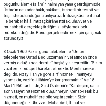
bugünkü âlem-i İslâm’ın halini yan yana getirdiğimizde,
Üstad’ın ne kadar haklı, hakikatli, isabetli bir tespit ve
teşhiste bulunduğunu anlıyoruz. İmtizaçkârâne ittihat
ile beraber hâlâ imtizaçkârâne ittifak, uhuvvet ve
muhabbeti gerçekleştirdiğimizi söylemek pek
mümkün değildir. Bunu gerçekleştirmek için çalışmak
zorundayız.
3 Ocak 1960 Pazar günü talebelerine “Umum
talebelerine Üstad Bediüzzaman’ın vefatından önce
vermiş olduğu son derstir.” başlığıyla neşredilir: “Bizim
vazifemiz müspet hareket etmektir. Menfi hareket
değildir. Rızayı İlahiye göre sırf hizmet-i imaniyeyi
yapmaktır, vazife-i İlâhiye’ye karışmamaktır.” Ve 18
Mart 1960 tarihinde, Said Özdemir’e “Kardeşim, sana
son vasiyetim! Hizmeti düşünmeyin. Cenab-ı Hak bu
hizmeti, en muhaliflere bile yaptıracaktır. Sizin
düşüneceğiniz Uhuvvet, Muhabbet, İttihat ve