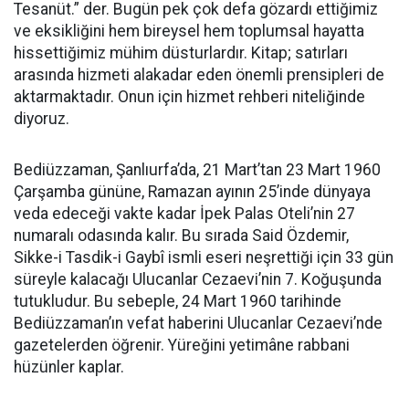
Tesanüt.” der. Bugün pek çok defa gözardı ettiğimiz
ve eksikliğini hem bireysel hem toplumsal hayatta
hissettiğimiz mühim düsturlardır. Kitap; satırları
arasında hizmeti alakadar eden önemli prensipleri de
aktarmaktadır. Onun için hizmet rehberi niteliğinde
diyoruz.
Bediüzzaman, Şanlıurfa’da, 21 Mart’tan 23 Mart 1960
Çarşamba gününe, Ramazan ayının 25’inde dünyaya
veda edeceği vakte kadar İpek Palas Oteli’nin 27
numaralı odasında kalır. Bu sırada Said Özdemir,
Sikke-i Tasdik-i Gaybî ismli eseri neşrettiği için 33 gün
süreyle kalacağı Ulucanlar Cezaevi’nin 7. Koğuşunda
tutukludur. Bu sebeple, 24 Mart 1960 tarihinde
Bediüzzaman’ın vefat haberini Ulucanlar Cezaevi’nde
gazetelerden öğrenir. Yüreğini yetimâne rabbani
hüzünler kaplar.