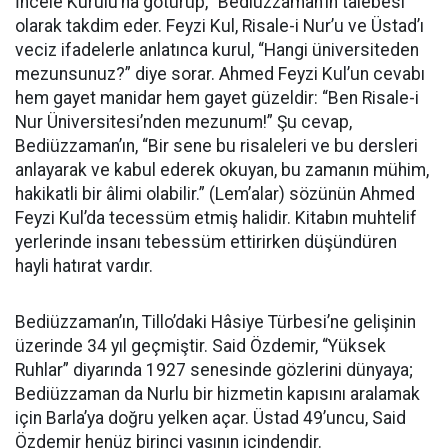
İncele Kurulu’na götürüp, “Bediüzzaman’ın talebesi”
olarak takdim eder. Feyzi Kul, Risale-i Nur’u ve Üstad’ı
veciz ifadelerle anlatınca kurul, “Hangi üniversiteden
mezunsunuz?” diye sorar. Ahmed Feyzi Kul’un cevabı
hem gayet manidar hem gayet güzeldir: “Ben Risale-i
Nur Üniversitesi’nden mezunum!” Şu cevap,
Bediüzzaman’ın, “Bir sene bu risaleleri ve bu dersleri
anlayarak ve kabul ederek okuyan, bu zamanın mühim,
hakikatli bir âlimi olabilir.” (Lem’alar) sözünün Ahmed
Feyzi Kul’da tecessüm etmiş halidir. Kitabın muhtelif
yerlerinde insanı tebessüm ettirirken düşündüren
hayli hatırat vardır.
Bediüzzaman’ın, Tillo’daki Hâsiye Türbesi’ne gelişinin
üzerinde 34 yıl geçmiştir. Said Özdemir, “Yüksek
Ruhlar” diyarında 1927 senesinde gözlerini dünyaya;
Bediüzzaman da Nurlu bir hizmetin kapısını aralamak
için Barla’ya doğru yelken açar. Üstad 49’uncu, Said
Özdemir henüz birinci yaşının içindendir.