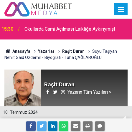
15:30
Okullarda Cami Açılması Laikliğe Aykırıymış!
Anasayfa
Yazarlar
Raşit Duran
Suyu Taşıyan
Nehir: Said Özdemir - Biyografi - Taha ÇAĞLAROĞLU
Raşit Duran
Yazarın Tüm Yazıları >
10
Temmuz 2024