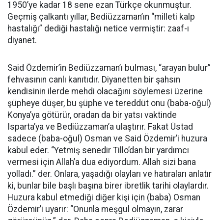
1950’ye kadar 18 sene ezan Türkçe okunmuştur.
Geçmiş çalkantı yıllar, Bediüzzaman’ın “milleti kalp
hastalığı” dediği hastalığı netice vermiştir: zaaf-ı
diyanet.
Said Özdemir’in Bediüzzaman’ı bulması, “arayan bulur”
fehvasının canlı kanıtıdır. Diyanetten bir şahsın
kendisinin ilerde mehdi olacağını söylemesi üzerine
şüpheye düşer, bu şüphe ve tereddüt onu (baba-oğul)
Konya’ya götürür, oradan da bir yatsı vaktinde
Isparta’ya ve Bediüzzaman’a ulaştırır. Fakat Üstad
sadece (baba-oğul) Osman ve Said Özdemir’i huzura
kabul eder. “Yetmiş senedir Tillo’dan bir yardımcı
vermesi için Allah’a dua ediyordum. Allah sizi bana
yolladı.” der. Onlara, yaşadığı olayları ve hatıraları anlatır
ki, bunlar bile başlı başına birer ibretlik tarihi olaylardır.
Huzura kabul etmediği diğer kişi için (baba) Osman
Özdemir’i uyarır: “Onunla meşgul olmayın, zarar