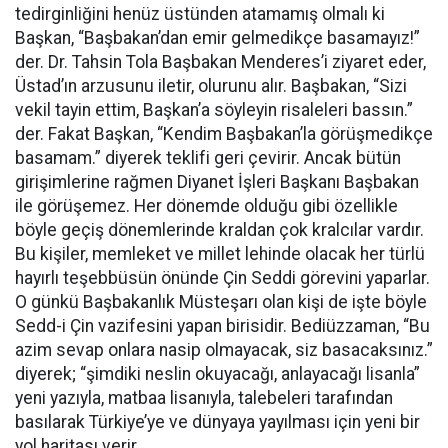
tedirginliğini henüz üstünden atamamış olmalı ki
Başkan, “Başbakan’dan emir gelmedikçe basamayız!”
der. Dr. Tahsin Tola Başbakan Menderes’i ziyaret eder,
Üstad’ın arzusunu iletir, olurunu alır. Başbakan, “Sizi
vekil tayin ettim, Başkan’a söyleyin risaleleri bassın.”
der. Fakat Başkan, “Kendim Başbakan’la görüşmedikçe
basamam.” diyerek teklifi geri çevirir. Ancak bütün
girişimlerine rağmen Diyanet İşleri Başkanı Başbakan
ile görüşemez. Her dönemde olduğu gibi özellikle
böyle geçiş dönemlerinde kraldan çok kralcılar vardır.
Bu kişiler, memleket ve millet lehinde olacak her türlü
hayırlı teşebbüsün önünde Çin Seddi görevini yaparlar.
O günkü Başbakanlık Müsteşarı olan kişi de işte böyle
Sedd-i Çin vazifesini yapan birisidir. Bediüzzaman, “Bu
azim sevap onlara nasip olmayacak, siz basacaksınız.”
diyerek; “şimdiki neslin okuyacağı, anlayacağı lisanla”
yeni yazıyla, matbaa lisanıyla, talebeleri tarafından
basılarak Türkiye’ye ve dünyaya yayılması için yeni bir
yol haritası verir.