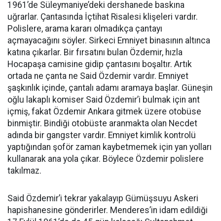
1961’de Süleymaniye’deki dershanede baskına
uğrarlar. Çantasında İçtihat Risalesi klişeleri vardır.
Polislere, arama kararı olmadıkça çantayı
açmayacağını söyler. Sirkeci Emniyet binasının altınca
katına çıkarlar. Bir fırsatını bulan Özdemir, hızla
Hocapaşa camisine gidip çantasını boşaltır. Artık
ortada ne çanta ne Said Özdemir vardır. Emniyet
şaşkınlık içinde, çantalı adamı aramaya başlar. Güneşin
oğlu lakaplı komiser Said Özdemir’i bulmak için ant
içmiş, fakat Özdemir Ankara gitmek üzere otobüse
binmiştir. Bindiği otobüste aranmakta olan Necdet
adında bir gangster vardır. Emniyet kimlik kontrolü
yaptığından şoför zaman kaybetmemek için yan yolları
kullanarak ana yola çıkar. Böylece Özdemir polislere
takılmaz.
Said Özdemir’i tekrar yakalayıp Gümüşsuyu Askeri
hapishanesine gönderirler. Menderes’in idam edildiği