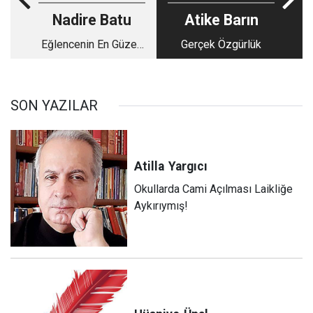
Nadire Batu
Atike Barın
Eğlencenin En Güzeli
Gerçek Özgürlük
ve Manalısı Nedir? - 3
SON YAZILAR
Atilla
Yargıcı
Okullarda Cami Açılması Laikliğe
Aykırıymış!