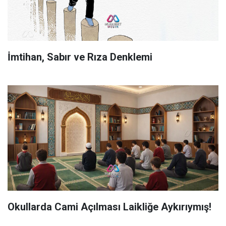
İmtihan, Sabır ve Rıza Denklemi
Okullarda Cami Açılması Laikliğe Aykırıymış!