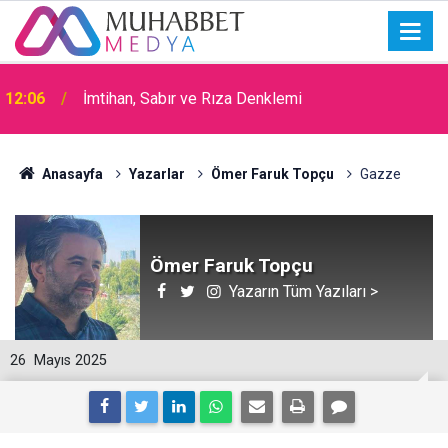
15:30
Okullarda Cami Açılması Laikliğe Aykırıymış!
Anasayfa
Yazarlar
Ömer Faruk Topçu
Gazze
Ömer Faruk Topçu
Yazarın Tüm Yazıları >
26
Mayıs 2025