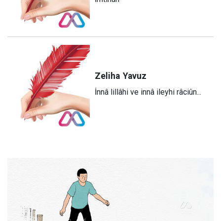
Zeliha
Yavuz
​İnnâ lillâhi ve innâ ileyhi râciûn...