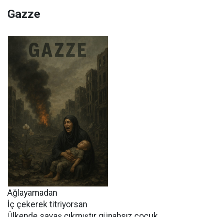
Gazze
Ağlayamadan
İç çekerek titriyorsan
Ülkende savaş çıkmıştır günahsız çocuk