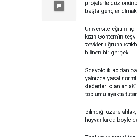
projelerle göz önünde
başta gençler olmak 
Üniversite eğitimi iç
kızın Göntem’in teşvik
zevkler uğruna istikba
bilinen bir gerçek.
Sosyolojik açıdan bakı
yalnızca yasal norm
değerleri olan ahlakî 
toplumu ayakta tutar
Bilindiği üzere ahlak
hayvanlarda böyle du