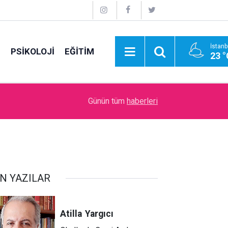
İstanb
E
PSİKOLOJİ
EĞİTİM
23 °
11:48
Bir can kardeşin ardından…
Günün tüm
haberleri
N YAZILAR
Atilla
Yargıcı