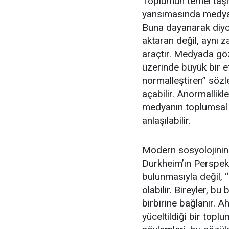
Toplumun temel taşla
yansımasında medyad
Buna dayanarak diyo
aktaran değil, aynı z
araçtır. Medyada göz 
üzerinde büyük bir etk
normalleştiren” sözle
açabilir. Anormallikl
medyanın toplumsal 
anlaşılabilir.
Modern sosyolojinin
Durkheim’ın Perspekt
bulunmasıyla değil, “
olabilir. Bireyler, 
birbirine bağlanır. Ah
yüceltildiği bir topl