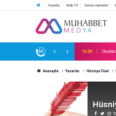
Yazarlar
Web TV
Günün Haberleri
e Aykırıymış!
24
09:00
İdare E
Anasayfa
Yazarlar
Hüsniye Ünal
Hüsni
Y