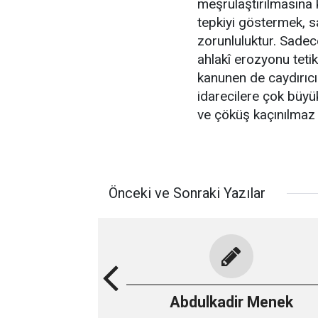
meşrulaştırılmasına k
tepkiyi göstermek, sa
zorunluluktur. Sadec
ahlakî erozyonu teti
kanunen de caydırıcı
idarecilere çok büy
ve çöküş kaçınılmaz 
Önceki ve Sonraki Yazılar
Abdulkadir Menek