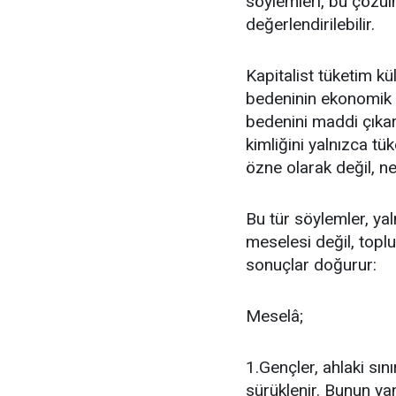
söylemleri, bu çözül
değerlendirilebilir.
Kapitalist tüketim kü
bedeninin ekonomik bi
bedenini maddi çıkar
kimliğini yalnızca tü
özne olarak değil, n
Bu tür söylemler, yal
meselesi değil, topl
sonuçlar doğurur:
Meselâ;
1.Gençler, ahlaki sın
sürüklenir. Bunun y