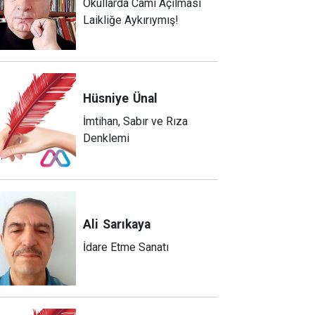
Okullarda Cami Açılması
Laikliğe Aykırıymış!
Hüsniye
Ünal
İmtihan, Sabır ve Rıza
Denklemi
Ali
Sarıkaya
İdare Etme Sanatı