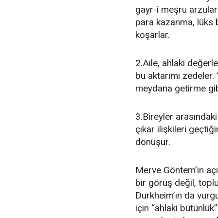
gayr-i meşru arzular
para kazanma, lüks b
koşarlar.
2.Aile, ahlaki değerl
bu aktarımı zedeler. Y
meydana getirme gibi
3.Bireyler arasındaki
çıkar ilişkileri geçti
dönüşür.
Merve Göntem’in açık
bir görüş değil, topl
Durkheim’ın da vurgu
için “ahlaki bütünlük