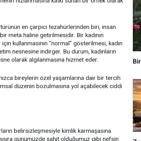
menin hızlanmasına katkı sunan bir örnek olarak
ltürünün en çarpıcı tezahürlerinden biri, insan
r meta haline getirilmesidir. Bir kadının
 için kullanmasının “normal” gösterilmesi, kadın
ketim nesnesine indirger. Bu durum, kadınların
esne olarak algılanmasına hizmet eder.
Bi
nızca bireylerin özel yaşamlarına dair bir tercih
umsal düzenin bozulmasına yol açabilecek ciddi
ırların belirsizleşmesiyle kimlik karmaşasına
anısıra günümüzde şahit olduğumuz gibi nefsin