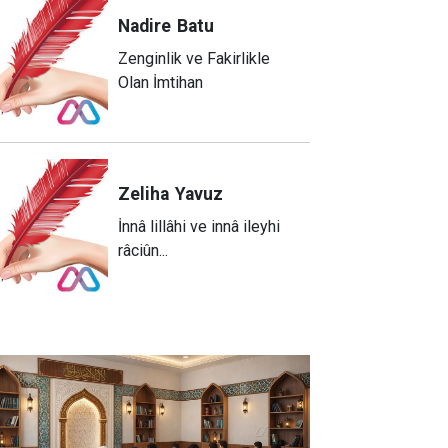
Nadire
Batu
Zenginlik ve Fakirlikle
Olan İmtihan
Zeliha
Yavuz
​İnnâ lillâhi ve innâ ileyhi
râciûn...