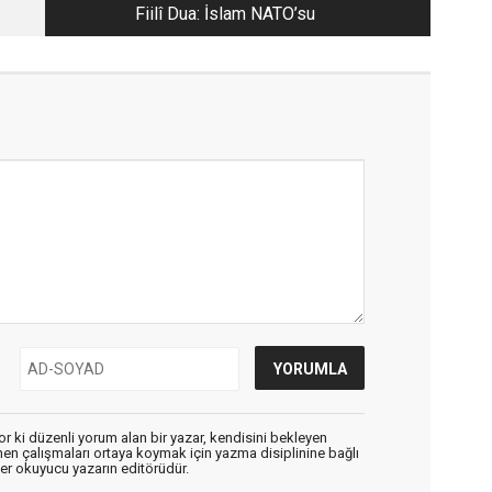
Fiilî Dua: İslam NATO’su
r ki düzenli yorum alan bir yazar, kendisini bekleyen
enen çalışmaları ortaya koymak için yazma disiplinine bağlı
er okuyucu yazarın editörüdür.