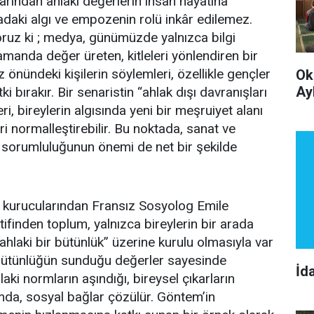
rından ahlakî değerlerin insan hayatına
aki algı ve empozenin rolü inkâr edilemez.
ruz ki ; medya, günümüzde yalnızca bilgi
amanda değer üreten, kitleleri yönlendiren bir
önündeki kişilerin söylemleri, özellikle gençler
Ok
Ay
i bırakır. Bir senaristin “ahlak dışı davranışları
ri, bireylerin algısında yeni bir meşruiyet alanı
eri normalleştirebilir. Bu noktada, sanat ve
sorumluluğunun önemi de net bir şekilde
 kurucularından Fransız Sosyolog Emile
ifinden toplum, yalnızca bireylerin bir arada
ahlaki bir bütünlük” üzerine kurulu olmasıyla var
bu bütünlüğün sunduğu değerler sayesinde
İd
laki normların aşındığı, bireysel çıkarların
umda, sosyal bağlar çözülür. Göntem’in