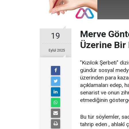
Merve Gönte
19
Üzerine Bir
Eylül 2025
"Kızılcık Şerbeti" di
gündür sosyal medyay
üzerinden para kaza
açıklamaları edep, h
senarist ve onun zihn
etmediğinin gösterge
Bu tür söylemler, sa
tahrip eden , ahlakî ç