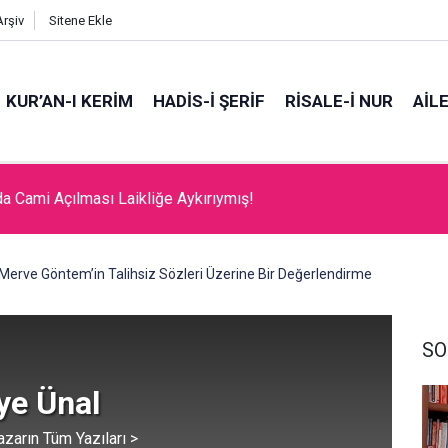
Arşiv
Sitene Ekle
KUR’AN-I KERİM
HADİS-İ ŞERİF
RİSALE-İ NUR
AİL
tme Sanatı
Merve Göntem’in Talihsiz Sözleri Üzerine Bir Değerlendirme
SO
ye Ünal
azarın Tüm Yazıları >