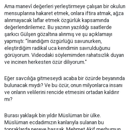
Ama manevî değerleri yerleştirmeye çalışan bir okulun
mensuplarına hakaret etmek, onlara iftira atmak, ağza
alınmayacak laflar etmek özgürlük kapsamında
değerlendirilemez. Bu yazının yazıldığı saatlerde
şarkıcı Gülşen gözaltına alınmış ve şu açıklamayı
yapmıştı: ”İnandığım özgürlüğü savunurken,
eleştirdiğim radikal uca kendimin savrulduğunu
görüyorum. Videodaki söylemimden rahatsızlık duyan
ve incinen herkesten özür diliyorum."
Eğer savcılığa gitmeseydi acaba bir özürde beyanında
bulunacak mıydı? Ve bu özür, onun milyonlarca insanı
ve onların velilerini rencide etmesini ortadan kaldırır
mı?
Burası yaklaşık bin yıldır Müslüman bir ülke.
Müslüman ecdadımızın kanlarıyla sulanan bu
topraklarda nereye bassak, Mehmet Akif merhumun