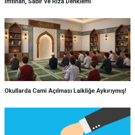
İmtihan, Sabır ve Rıza Denklemi
Okullarda Cami Açılması Laikliğe Aykırıymış!