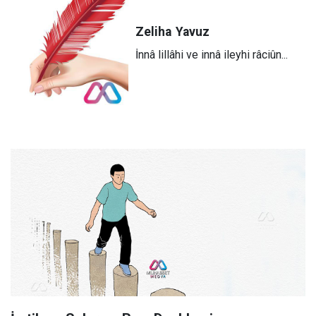
Zeliha
Yavuz
​İnnâ lillâhi ve innâ ileyhi râciûn...