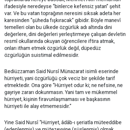
ifadesiyle neredeyse “binlerce kefensiz yatan” şehit
var. Ve bu vatan toprağının neresini sıksak adeta her
karesinden “şüheda fışkıracak” gibidir. Böyle manevî
temelleri olan bu ülkede özgürlük adı altında dini
değerlere, dini değerleri yerleştirmeye çalışan devletin
resmî okullarında okuyan öğrencilere iftira atmak,
onları itham etmek özgürlük değil, düpedüz
özgürlüğün suistimal edilmesidir.
Bediüzzaman Said Nursî Münazarat isimli eserinde
hürriyeti, yani özgürlüğü çok veciz bir şekilde tarif
etmektedir. Ona göre “Hürriyet odur ki; ne nefsine, ne
gayriye zararı dokunmasın. Yani tam ve mükemmel
hürriyet, kişinin firavunlaşmaması ve başkasının
hürriyeti ile alay etmemesidir.”
Yine Said Nursî “Hürriyet, âdâb-ı şeriatla müteeddibe
(edeplenmiş) ve mütezeyyine (süslenmiş) olmak