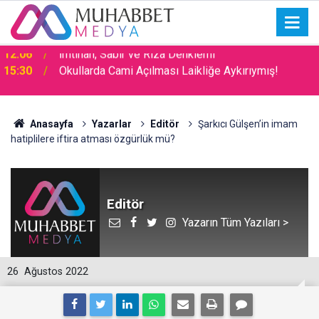
15:30
Okullarda Cami Açılması Laikliğe Aykırıymış!
Anasayfa
Yazarlar
Editör
Şarkıcı Gülşen’in imam
hatiplilere iftira atması özgürlük mü?
Editör
Yazarın Tüm Yazıları >
26
Ağustos 2022