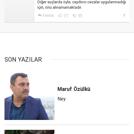
Diğer suçlarda öyle, caydırıcı cezalar uygulanmadığı
için, önü alınamamaktadır.
Yanıtla
(1)
(0)
SON YAZILAR
Maruf
Özülkü
Ney