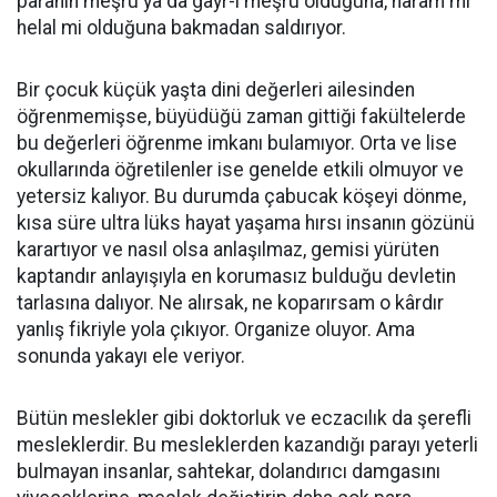
paranın meşru ya da gayr-i meşru olduğuna, haram mı
helal mi olduğuna bakmadan saldırıyor.
Bir çocuk küçük yaşta dini değerleri ailesinden
öğrenmemişse, büyüdüğü zaman gittiği fakültelerde
bu değerleri öğrenme imkanı bulamıyor. Orta ve lise
okullarında öğretilenler ise genelde etkili olmuyor ve
yetersiz kalıyor. Bu durumda çabucak köşeyi dönme,
kısa süre ultra lüks hayat yaşama hırsı insanın gözünü
karartıyor ve nasıl olsa anlaşılmaz, gemisi yürüten
kaptandır anlayışıyla en korumasız bulduğu devletin
tarlasına dalıyor. Ne alırsak, ne koparırsam o kârdır
yanlış fikriyle yola çıkıyor. Organize oluyor. Ama
sonunda yakayı ele veriyor.
Bütün meslekler gibi doktorluk ve eczacılık da şerefli
mesleklerdir. Bu mesleklerden kazandığı parayı yeterli
bulmayan insanlar, sahtekar, dolandırıcı damgasını