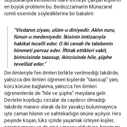
duyduklarıyla kendilerini idare etmeye çalışan kişilerin
en büyük problemi bu. Bediüzzaman’ın Münazarat
isimli eserinde söylediklerine bir bakalım:
“Vicdanın ziyası, ulûm-u diniyedir. Aklın nuru,
fünun-u medeniyedir. İkisinin imtizacıyla
hakikat tecellî eder. O iki cenah ile talebenin
himmeti pervaz eder. İftirak ettikleri vakit,
birincisinde taassup, ikincisinde hile, şüphe
tevellüd eder.”
Din ilimleriyle fen ilimleri birlikte verilmediği takdirde,
yalnızca dini ilimleri öğrenen kişilerde “taassup” yani,
körü körüne bağlanma, yalnızca fen ilimleri
öğrenenlerde de “hile ve şüphe” meydana gelir.
Devletin koyduğu cezalar da caydırıcı olmadığı
takdirde manevi olarak da bir yasakçı bulunmayınca
işte zaman hilenin ve sahtekarlığın önüne açılıyor. Hırs
peşinde koşan, lüks içinde yaşamak isteyen kişiler,