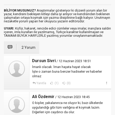
BİLİYOR MUSUNUZ?
Araştırmalar gösteriyor ki düzenli yorum alan bir
yazar, kendisini bekleyen kitleyi daha iyi anlıyor ve kendisinden beklenen
çalışmaları ortaya koymak için yazma disiplinine bağlı kalıyor. Unutmayın
nezaketle yorum yapan her okuyucu yazarın editörüdür.
UYARI:
Küfür, hakaret, rencide edici cümleler veya imalar, inançlara saldırı
içeren, imla kuralları ile yazılmamış, Türkçe karakter kullanılmayan ve
TAMAMI BÜYÜK HARFLERLE yazılmış yorumlar onaylanmamaktadır.
2 Yorum
Dursun Sivri
/ 12 Haziran 2023 18:51
İmanlı olacak. İman hayata hayat olacak
İşte o zaman buna benzer hadiseler ve haberler
olmaz
Yanıtla
(1)
(0)
Ali Özdemir
/ 12 Haziran 2023 18:45
O kişiler, yakalanınca ne oluyor ki; bazı ülkelerde
uygulandığı gibi tüm varlığına el koymak lazım.
Diğerleri için caydırıcı da olur.