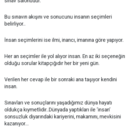
sınav salonudur.
Bu sınavın akışını ve sonucunu insanın seçimleri
belirliyor..
İnsan seçimlerini ise ilmi, inancı, imanına göre yapıyor.
Her an seçimler ile yol alıyor insan. En az iki seçeneğin
olduğu sorular kitapçığıdır her bir yeni gün.
Verilen her cevap ile bir sonraki ana taşıyor kendini
insan.
Sınavları ve sonuçlarını yaşadığımız dünya hayatı
oldukça kıymetlidir..Dünyada yaptıkları ile ‘insan’
sonsuzluk diyarındaki kariyerini, makamını, mevkisini
kazanıyor...