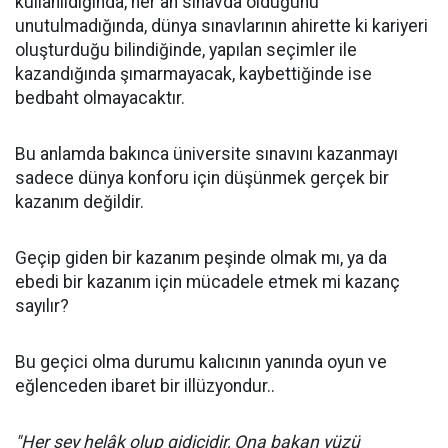
kullanıldığında, her an sınavda olduğunu
unutulmadığında, dünya sınavlarının ahirette ki kariyeri
oluşturduğu bilindiğinde, yapılan seçimler ile
kazandığında şımarmayacak, kaybettiğinde ise
bedbaht olmayacaktır.
Bu anlamda bakınca üniversite sınavını kazanmayı
sadece dünya konforu için düşünmek gerçek bir
kazanım değildir.
Geçip giden bir kazanım peşinde olmak mı, ya da
ebedi bir kazanım için mücadele etmek mi kazanç
sayılır?
Bu geçici olma durumu kalıcının yanında oyun ve
eğlenceden ibaret bir illüzyondur..
"Her şey helâk olup gidicidir, Ona bakan yüzü