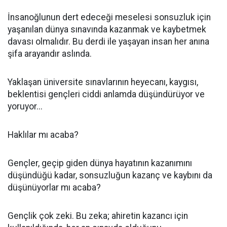
İnsanoğlunun dert edeceği meselesi sonsuzluk için
yaşanılan dünya sınavında kazanmak ve kaybetmek
davası olmalıdır. Bu derdi ile yaşayan insan her anına
şifa arayandır aslında.
Yaklaşan üniversite sınavlarının heyecanı, kaygısı,
beklentisi gençleri ciddi anlamda düşündürüyor ve
yoruyor...
Haklılar mı acaba?
Gençler, geçip giden dünya hayatının kazanımını
düşündüğü kadar, sonsuzluğun kazanç ve kaybını da
düşünüyorlar mı acaba?
Gençlik çok zeki. Bu zeka; ahiretin kazancı için