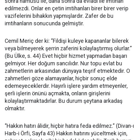
sonra namusu ile, daha sonra da evladı ile imtihan
edilmezdi. Onlar en çetin imtihanları birer birer verip
vazifelerini bihakkın yapmışlardır. Zafer de bu
imtihanların sonucunda gelmiştir.
Cemil Meriç der ki: “Fildişi kuleye kapananlar bilerek
veya bilmeyerek şerrin zaferini kolaylaştırmış olurlar.”
(Bu Ülke, s. 44) Evet hiçbir hizmet yapmadan başarı
gelmiyor. Her doğum sancılıdır. Nur topu evlat bu
zahmetlerin arkasından dünyaya teşrif etmektedir. O
zahmetleri göze alamayanlar, hiçbir sonuç elde
edemeyeceklerdir. Hayırlı işlere yardım etmeyenler,
şerli işlerin önünü açmakta, onların girişlerini
kolaylaştırmaktadırlar. Bu durum şeytana arkadaş
olmaktır.
“Hakkın hatırı âlidir, hiçbir hatıra feda edilmez.” (Divan-ı
Harb-i Örfi, Sayfa 43) Hakkın hatırını yüceltmek için,