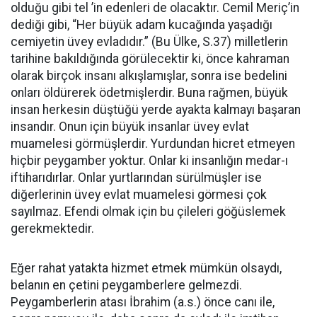
olduğu gibi tel ’in edenleri de olacaktır. Cemil Meriç’in
dediği gibi, “Her büyük adam kucağında yaşadığı
cemiyetin üvey evladıdır.” (Bu Ülke, S.37) milletlerin
tarihine bakıldığında görülecektir ki, önce kahraman
olarak birçok insanı alkışlamışlar, sonra ise bedelini
onları öldürerek ödetmişlerdir. Buna rağmen, büyük
insan herkesin düştüğü yerde ayakta kalmayı başaran
insandır. Onun için büyük insanlar üvey evlat
muamelesi görmüşlerdir. Yurdundan hicret etmeyen
hiçbir peygamber yoktur. Onlar ki insanlığın medar-ı
iftiharıdırlar. Onlar yurtlarından sürülmüşler ise
diğerlerinin üvey evlat muamelesi görmesi çok
sayılmaz. Efendi olmak için bu çileleri göğüslemek
gerekmektedir.
Eğer rahat yatakta hizmet etmek mümkün olsaydı,
belanın en çetini peygamberlere gelmezdi.
Peygamberlerin atası İbrahim (a.s.) önce canı ile,