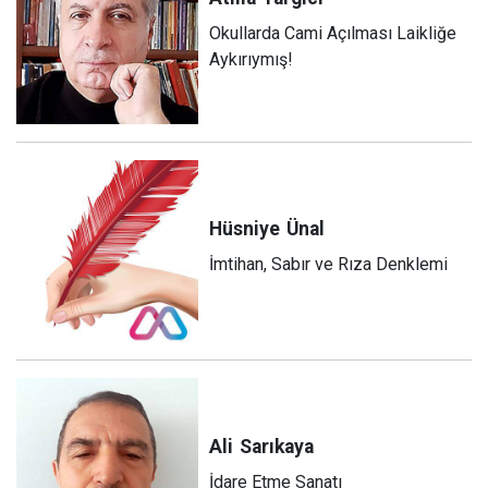
Okullarda Cami Açılması Laikliğe
Aykırıymış!
Hüsniye
Ünal
İmtihan, Sabır ve Rıza Denklemi
Ali
Sarıkaya
İdare Etme Sanatı