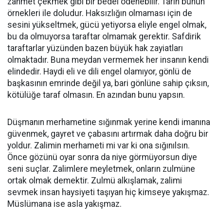
zahmet çekmek gibi bir bedel ödenebilir. Tarih bunun
örnekleri ile doludur. Haksızlığın olmaması için de
sesini yükseltmek, gücü yetiyorsa eliyle engel olmak,
bu da olmuyorsa taraftar olmamak gerektir. Safdirik
taraftarlar yüzünden bazen büyük hak zayiatları
olmaktadır. Buna meydan vermemek her insanın kendi
elindedir. Haydi eli ve dili engel olamıyor, gönlü de
başkasının emrinde değil ya, bari gönlüne sahip çıksın,
kötülüğe taraf olmasın. En azından bunu yapsın.
Düşmanın merhametine sığınmak yerine kendi imanına
güvenmek, gayret ve çabasını artırmak daha doğru bir
yoldur. Zalimin merhameti mi var ki ona sığınılsın.
Önce gözünü oyar sonra da niye görmüyorsun diye
seni suçlar. Zalimlere meyletmek, onların zulmüne
ortak olmak demektir. Zulmü alkışlamak, zalimi
sevmek insan haysiyeti taşıyan hiç kimseye yakışmaz.
Müslümana ise asla yakışmaz.