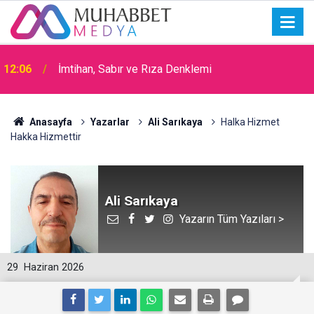
15:30
Okullarda Cami Açılması Laikliğe Aykırıymış!
Anasayfa
Yazarlar
Ali Sarıkaya
Halka Hizmet
Hakka Hizmettir
Ali Sarıkaya
Yazarın Tüm Yazıları >
29
Haziran 2026