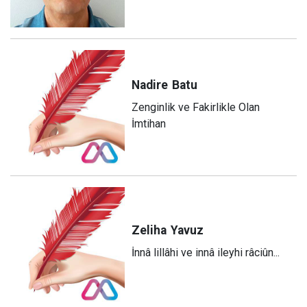
Nadire
Batu
Zenginlik ve Fakirlikle Olan
İmtihan
Zeliha
Yavuz
​İnnâ lillâhi ve innâ ileyhi râciûn...