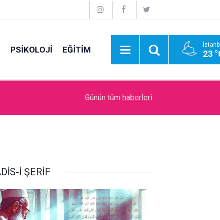
İstanb
E
PSİKOLOJİ
EĞİTİM
23 °
11:48
Bir can kardeşin ardından…
Günün tüm
haberleri
DİS-İ ŞERİF