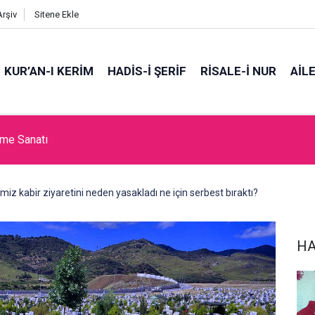
Arşiv
Sitene Ekle
KUR’AN-I KERİM
HADİS-İ ŞERİF
RİSALE-İ NUR
AİL
tme Sanatı
z kabir ziyaretini neden yasakladı ne için serbest bıraktı?
HA