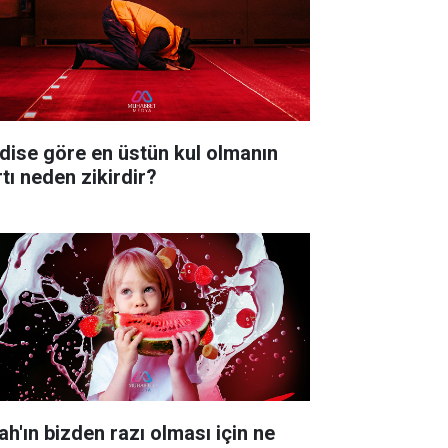
dise göre en üstün kul olmanın
rtı neden zikirdir?
ah'ın bizden razı olması için ne