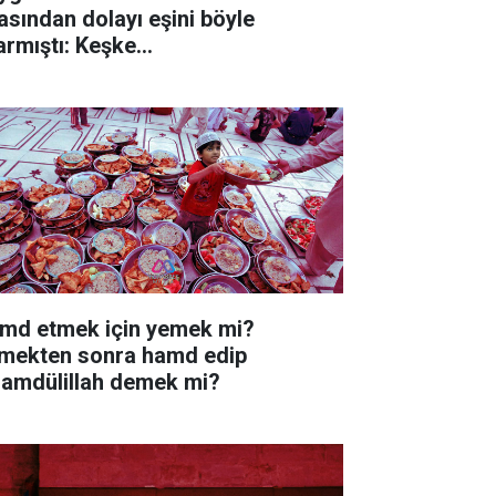
ından dolayı eşini böyle
armıştı: Keşke…
md etmek için yemek mi?
mekten sonra hamd edip
hamdülillah demek mi?