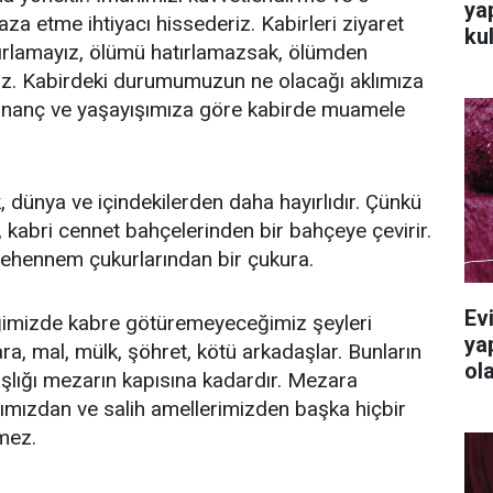
ya
za etme ihtiyacı hissederiz. Kabirleri ziyaret
ku
rlamayız, ölümü hatırlamazsak, ölümden
z. Kabirdeki durumumuzun ne olacağı aklımıza
 inanç ve yaşayışımıza göre kabirde muamele
 dünya ve içindekilerden daha hayırlıdır. Çünkü
 kabri cennet bahçelerinden bir bahçeye çevirir.
cehennem çukurlarından bir çukura.
Ev
tiğimizde kabre götüremeyeceğimiz şeyleri
ya
ra, mal, mülk, şöhret, kötü arkadaşlar. Bunların
ola
şlığı mezarın kapısına kadardır. Mezara
ımızdan ve salih amellerimizden başka hiçbir
emez.