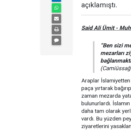
açıklamıştı.
Said Ali Ümit - Mu
“Ben sizi m
mezarları zi
bağlanmaktan
(Camiüssaği
Araplar İslamiyetten
paça yırtarak bağırıp
zaman mezarda yata
bulunurlardı. İslamın 
daha tam olarak yer
vardı. Bu yüzden pe
ziyaretlerini yasakla