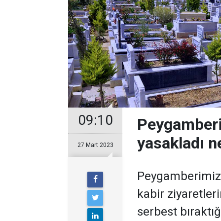
09:10
Peygamberim
yasakladı ne
27 Mart 2023
Peygamberimiz (
kabir ziyaretler
serbest bıraktığ