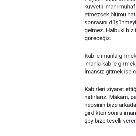
kuvvetli imanı muhafa
etmezsek ölümü hatı
sonrasını düşünmeyi
gelmez. Halbuki biz
göreceğiz.
Kabre imanla girmek,
imanla kabre girmek,
İmansız gitmek ise 
Kabirleri ziyaret et
hatırlarız. Makam, pa
hepsinin bize arkada
girdikten sonra iman
şey bize teselli ver