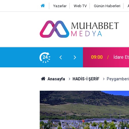
Yazarlar
Web TV
Günün Haberleri
e Aykırıymış!
24
09:00
İdare E
Anasayfa
HADİS-İ ŞERİF
Peygamberimi