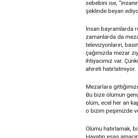
sebebini ise, “insanın
şeklinde beyan ediyo
İnsan bayramlarda ru
zamanlarda da mezarla
televizyonların, bası
çağımızda mezar ziy
ihtiyacımız var. Çünk
ahireti hatırlatmıyor.
Mezarlara gittiğimiz
Bu bize ölümün genç 
ölüm, ecel her an ka
o bizim peşimizde ve
Ölümü hatırlamak, bi
Hayatın esas amacına