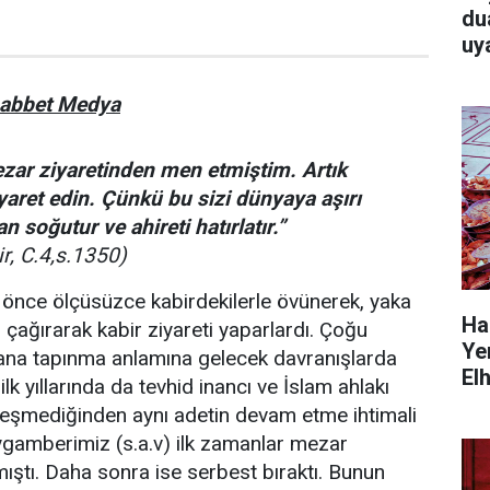
duas
uy
habbet Medya
ezar ziyaretinden men etmiştim. Artık
yaret edin. Çünkü bu sizi dünyaya aşırı
 soğutur ve ahireti hatırlatır.”
r, C.4,s.1350)
 önce ölçüsüzce kabirdekilerle övünerek, yaka
Ha
 çağırarak kabir ziyareti yaparlardı. Çoğu
Ye
na tapınma anlamına gelecek davranışlarda
El
ilk yıllarında da tevhid inancı ve İslam ahlakı
leşmediğinden aynı adetin devam etme ihtimali
ygamberimiz (s.a.v) ilk zamanlar mezar
mıştı. Daha sonra ise serbest bıraktı. Bunun