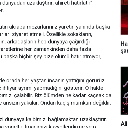
 dünyadan uzaklaştırır, ahireti hatırlatır”
r.
tin akraba mezarlarını ziyaretin yanında başka
rı ziyaret etmeli. Özellikle sokakların,
nın, arkadaşların hep dünyaya çağırdığı
Ha
aretlerine her zamankinden daha fazla
şa
ü başka hiçbir şey bize ölümü hatırlatmıyor,
de orada her yaştan insanın yattığını görürüz.
ihtiyar ayrımı yapmadığını gösterir. O halde
pımızı çalabilir. Biz ölümden ne kadar kaçsak da
 ansızın yakalar. Ondan kaçış mümkün değildir.
zi dünyaya kalbimizi bağlamaktan uzaklaştırır.
All
 yöneltir. İmanımızı kuvvetlendirme ve o