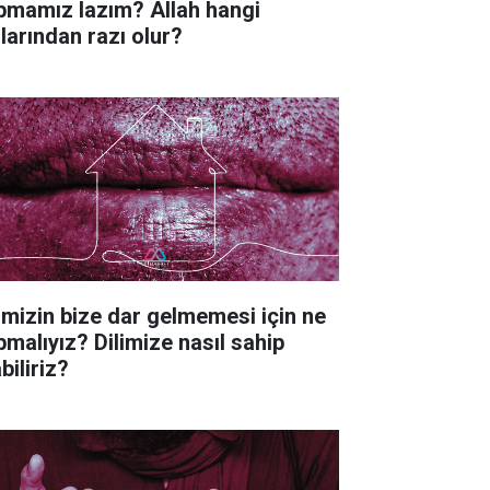
pmamız lazım? Allah hangi
llarından razı olur?
imizin bize dar gelmemesi için ne
pmalıyız? Dilimize nasıl sahip
biliriz?