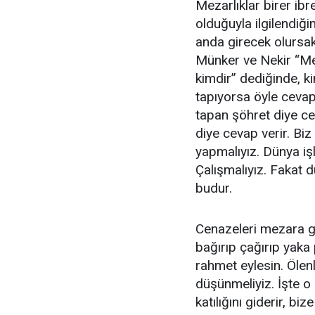
Mezarlıklar birer ibr
olduğuyla ilgilendiğ
anda girecek olursak
Münker ve Nekir “Me
kimdir” dediğinde, k
tapıyorsa öyle ceva
tapan şöhret diye cev
diye cevap verir. Biz
yapmalıyız. Dünya iş
Çalışmalıyız. Fakat 
budur.
Cenazeleri mezara gö
bağırıp çağırıp yaka
rahmet eylesin. Öle
düşünmeliyiz. İşte o 
katılığını giderir, bi