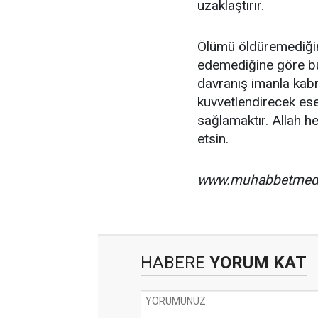
uzaklaştırır.
Ölümü öldüremediğim
edemediğine göre bu
davranış imanla kabr
kuvvetlendirecek ese
sağlamaktır. Allah h
etsin.
www.muhabbetmed
HABERE
YORUM KAT