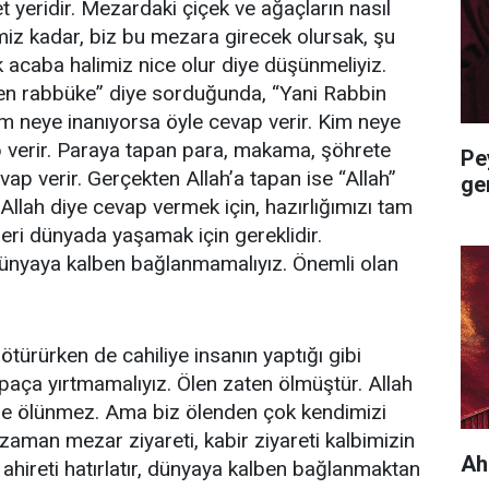
et yeridir. Mezardaki çiçek ve ağaçların nasıl
imiz kadar, biz bu mezara girecek olursak, şu
 acaba halimiz nice olur diye düşünmeliyiz.
n rabbüke” diye sorduğunda, “Yani Rabbin
im neye inanıyorsa öyle cevap verir. Kim neye
p verir. Paraya tapan para, makama, şöhrete
Pe
ap verir. Gerçekten Allah’a tapan ise “Allah”
ge
 Allah diye cevap vermek için, hazırlığımızı tam
leri dünyada yaşamak için gereklidir.
dünyaya kalben bağlanmamalıyız. Önemli olan
türürken de cahiliye insanın yaptığı gibi
 paça yırtmamalıyız. Ölen zaten ölmüştür. Allah
nle ölünmez. Ama biz ölenden çok kendimizi
zaman mezar ziyareti, kabir ziyareti kalbimizin
Ah
ze ahireti hatırlatır, dünyaya kalben bağlanmaktan