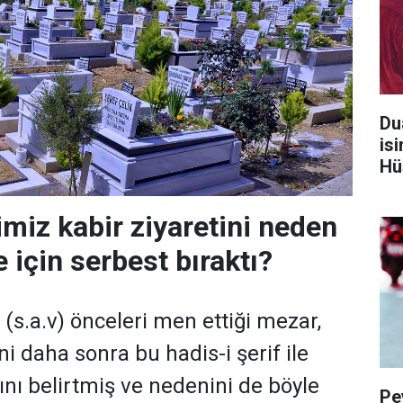
Du
is
Hü
iz kabir ziyaretini neden
 için serbest bıraktı?
s.a.v) önceleri men ettiği mezar,
ini daha sonra bu hadis-i şerif ile
ını belirtmiş ve nedenini de böyle
Pe