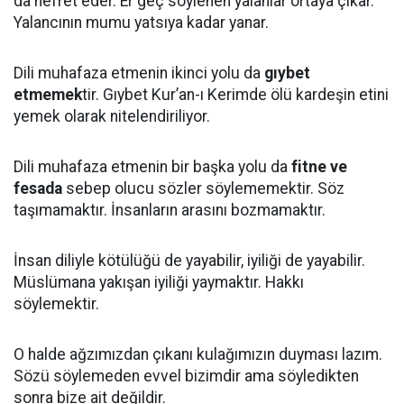
da nefret eder. Er geç söylenen yalanlar ortaya çıkar.
Yalancının mumu yatsıya kadar yanar.
Dili muhafaza etmenin ikinci yolu da
gıybet
etmemek
tir. Gıybet Kur’an-ı Kerimde ölü kardeşin etini
yemek olarak nitelendiriliyor.
Dili muhafaza etmenin bir başka yolu da
fitne ve
fesada
sebep olucu sözler söylememektir. Söz
taşımamaktır. İnsanların arasını bozmamaktır.
İnsan diliyle kötülüğü de yayabilir, iyiliği de yayabilir.
Müslümana yakışan iyiliği yaymaktır. Hakkı
söylemektir.
O halde ağzımızdan çıkanı kulağımızın duyması lazım.
Sözü söylemeden evvel bizimdir ama söyledikten
sonra bize ait değildir.