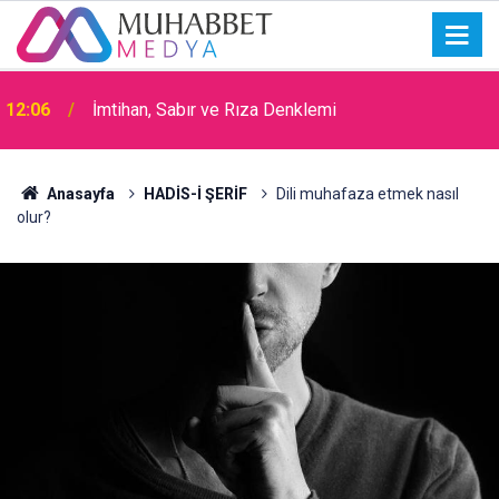
15:30
Okullarda Cami Açılması Laikliğe Aykırıymış!
Anasayfa
HADİS-İ ŞERİF
Dili muhafaza etmek nasıl
olur?