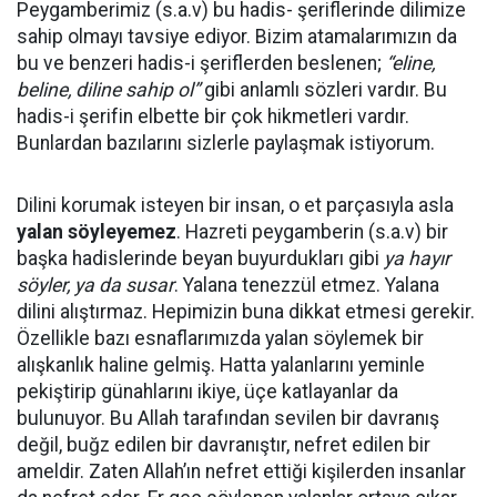
Peygamberimiz (s.a.v) bu hadis- şeriflerinde dilimize
sahip olmayı tavsiye ediyor. Bizim atamalarımızın da
bu ve benzeri hadis-i şeriflerden beslenen;
“eline,
beline, diline sahip ol”
gibi anlamlı sözleri vardır. Bu
hadis-i şerifin elbette bir çok hikmetleri vardır.
Bunlardan bazılarını sizlerle paylaşmak istiyorum.
Dilini korumak isteyen bir insan, o et parçasıyla asla
yalan söyleyemez
. Hazreti peygamberin (s.a.v) bir
başka hadislerinde beyan buyurdukları gibi
ya hayır
söyler, ya da susar
. Yalana tenezzül etmez. Yalana
dilini alıştırmaz. Hepimizin buna dikkat etmesi gerekir.
Özellikle bazı esnaflarımızda yalan söylemek bir
alışkanlık haline gelmiş. Hatta yalanlarını yeminle
pekiştirip günahlarını ikiye, üçe katlayanlar da
bulunuyor. Bu Allah tarafından sevilen bir davranış
değil, buğz edilen bir davranıştır, nefret edilen bir
ameldir. Zaten Allah’ın nefret ettiği kişilerden insanlar