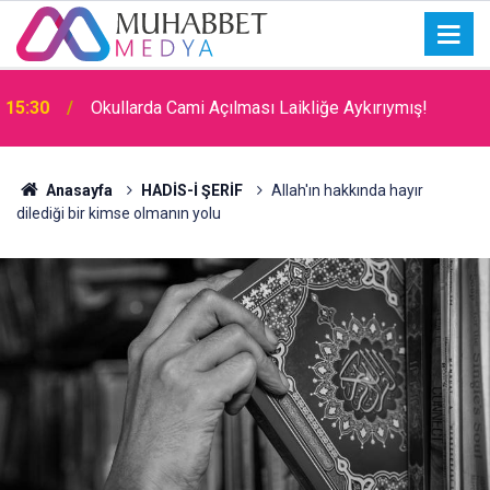
15:30
Okullarda Cami Açılması Laikliğe Aykırıymış!
Anasayfa
HADİS-İ ŞERİF
Allah'ın hakkında hayır
dilediği bir kimse olmanın yolu