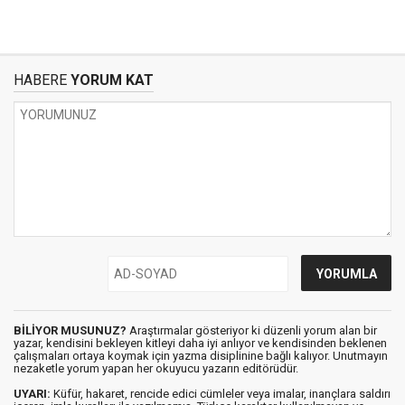
HABERE
YORUM KAT
BİLİYOR MUSUNUZ?
Araştırmalar gösteriyor ki düzenli yorum alan bir
yazar, kendisini bekleyen kitleyi daha iyi anlıyor ve kendisinden beklenen
çalışmaları ortaya koymak için yazma disiplinine bağlı kalıyor. Unutmayın
nezaketle yorum yapan her okuyucu yazarın editörüdür.
UYARI:
Küfür, hakaret, rencide edici cümleler veya imalar, inançlara saldırı