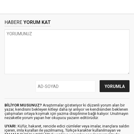
HABERE
YORUM KAT
BİLİYOR MUSUNUZ?
Araştırmalar gösteriyor ki düzenli yorum alan bir
yazar, kendisini bekleyen kitleyi daha iyi anlıyor ve kendisinden beklenen
çalışmaları ortaya koymak için yazma disiplinine bağlı kalıyor. Unutmayın
nezaketle yorum yapan her okuyucu yazarın editörüdür.
UYARI:
Küfür, hakaret, rencide edici cümleler veya imalar, inançlara saldırı
içeren, imla kuralları ile yazılmamış, Türkçe karakter kullanılmayan ve