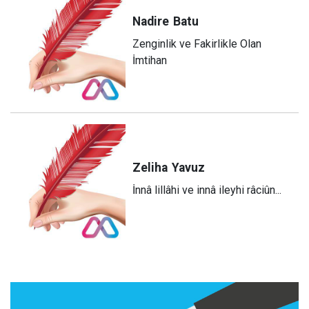
Nadire
Batu
Zenginlik ve Fakirlikle Olan
İmtihan
Zeliha
Yavuz
​İnnâ lillâhi ve innâ ileyhi râciûn...