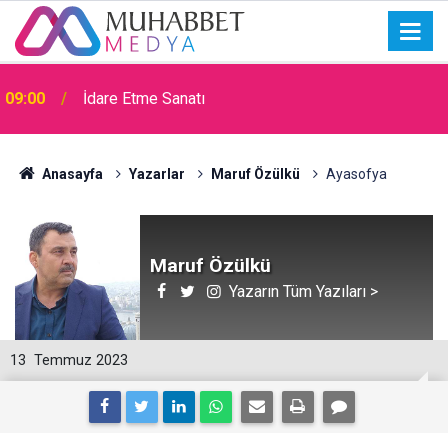
09:00
İdare Etme Sanatı
11:48
Bir can kardeşin ardından…
Anasayfa
Yazarlar
Maruf Özülkü
Ayasofya
Maruf Özülkü
Yazarın Tüm Yazıları >
13
Temmuz 2023