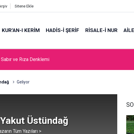
Arşiv
Sitene Ekle
KUR’AN-I KERİM
HADİS-İ ŞERİF
RİSALE-İ NUR
AİL
, Sabır ve Rıza Denklemi
ündağ
Geliyor
SO
 Yakut Üstündağ
azarın Tüm Yazıları >