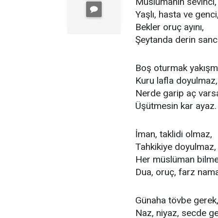
Müslümanın sevinci,
Yaşlı, hasta ve genci
Bekler oruç ayını,
Şeytanda derin sancı
Boş oturmak yakışm
Kuru lafla doyulmaz,
Nerde garip aç vars
Üşütmesin kar ayaz.
İman, taklidi olmaz,
Tahkikiye doyulmaz,
Her müslüman bilmel
Dua, oruç, farz nam
Günaha tövbe gerek
Naz, niyaz, secde ge