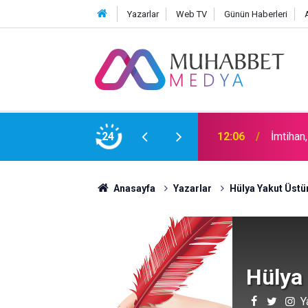
Yazarlar
Web TV
Günün Haberleri
24
12:06
İmtihan
Anasayfa
Yazarlar
Hülya Yakut Üst
Hülya
Y