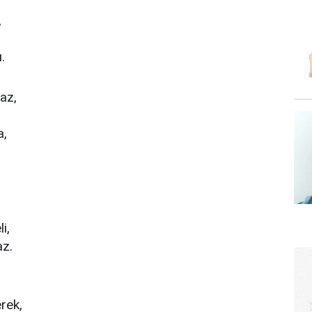
,
.
az,
a,
i,
az.
,
rek,