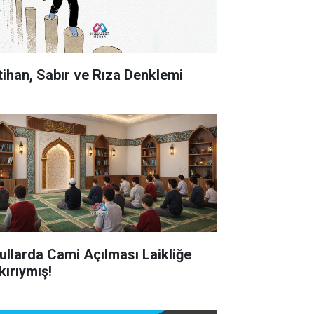
tihan, Sabır ve Rıza Denklemi
ullarda Cami Açılması Laikliğe
kırıymış!