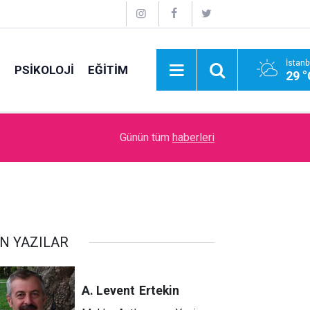
İstanb
E
PSİKOLOJİ
EĞİTİM
29 °
15:30
Okullarda Cami Açılması Laikliğe Aykırıymış!
Günün tüm
haberleri
N YAZILAR
A. Levent
Ertekin