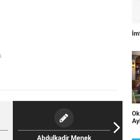
,
İm
,
.
Ok
Ay
Abdulkadir Menek