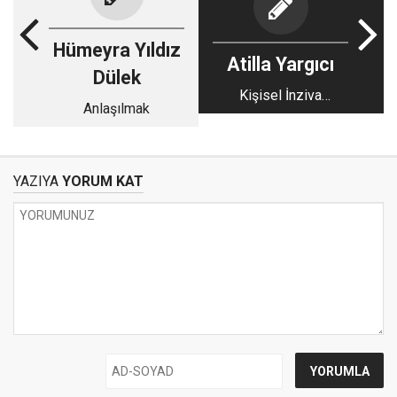
Hümeyra Yıldız
Atilla Yargıcı
Dülek
Kişisel İnziva
Anlaşılmak
Kampları Tuzağı ve
İnsanın Gerçek
İnzivası
YAZIYA
YORUM KAT