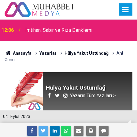
12:06
İmtihan, Sabır ve Rıza Denklemi
15:30
Okullarda Cami Açılması Laikliğe Aykırıymış!
Anasayfa
Yazarlar
Hülya Yakut Üstündağ
Ah!
Gönül
Hülya Yakut Üstündağ
Yazarın Tüm Yazıları >
04
Eylül 2023