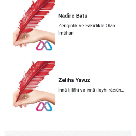
Nadire
Batu
Zenginlik ve Fakirlikle Olan
İmtihan
Zeliha
Yavuz
​İnnâ lillâhi ve innâ ileyhi râciûn...