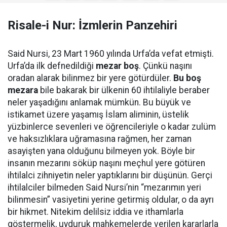
Risale-i Nur: İzmlerin Panzehiri
Said Nursi, 23 Mart 1960 yılında Urfa’da vefat etmişti.
Urfa’da ilk defnedildiği
mezar boş
. Çünkü naşını
oradan alarak bilinmez bir yere götürdüler.
Bu boş
mezara
bile bakarak bir ülkenin 60 ihtilaliyle beraber
neler yaşadığını anlamak mümkün. Bu büyük ve
istikamet üzere yaşamış İslam aliminin, üstelik
yüzbinlerce sevenleri ve öğrencileriyle o kadar zulüm
ve haksızlıklara uğramasına rağmen, her zaman
asayişten yana olduğunu bilmeyen yok. Böyle bir
insanın mezarını söküp naşını meçhul yere götüren
ihtilalci zihniyetin neler yaptıklarını bir düşünün. Gerçi
ihtilalciler bilmeden Said Nursi’nin “mezarımın yeri
bilinmesin” vasiyetini yerine getirmiş oldular, o da ayrı
bir hikmet. Nitekim delilsiz iddia ve ithamlarla
göstermelik, uyduruk mahkemelerde verilen kararlarla