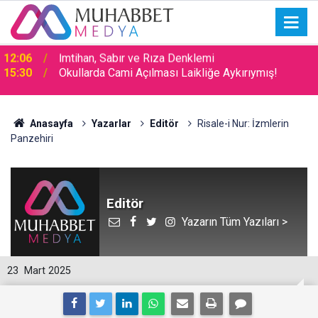
15:30
Okullarda Cami Açılması Laikliğe Aykırıymış!
Anasayfa
Yazarlar
Editör
Risale-i Nur: İzmlerin
Panzehiri
Editör
Yazarın Tüm Yazıları >
23
Mart 2025