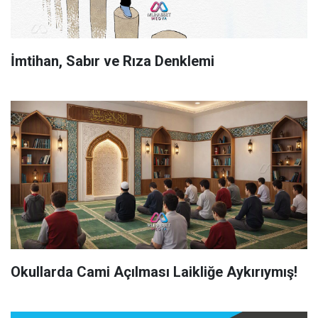
İmtihan, Sabır ve Rıza Denklemi
Okullarda Cami Açılması Laikliğe Aykırıymış!