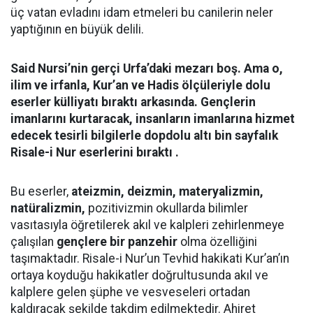
üç vatan evladını idam etmeleri bu canilerin neler
yaptığının en büyük delili.
Said Nursi’nin gerçi Urfa’daki mezarı boş. Ama o,
ilim ve irfanla, Kur’an ve Hadis ölçüleriyle dolu
eserler külliyatı bıraktı arkasında. Gençlerin
imanlarını kurtaracak, insanların imanlarına hizmet
edecek tesirli bilgilerle dopdolu altı bin sayfalık
Risale-i Nur eserlerini bıraktı .
Bu eserler,
ateizmin, deizmin, materyalizmin,
natüralizmin,
pozitivizmin okullarda bilimler
vasıtasıyla öğretilerek akıl ve kalpleri zehirlenmeye
çalışılan
gençlere bir panzehir
olma özelliğini
taşımaktadır. Risale-i Nur’un Tevhid hakikati Kur’an’ın
ortaya koyduğu hakikatler doğrultusunda akıl ve
kalplere gelen şüphe ve vesveseleri ortadan
kaldıracak şekilde takdim edilmektedir. Ahiret