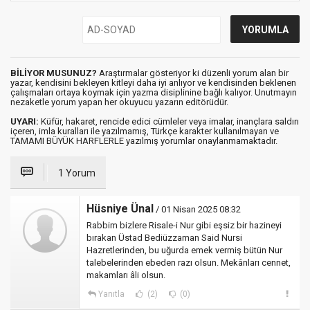
BİLİYOR MUSUNUZ?
Araştırmalar gösteriyor ki düzenli yorum alan bir
yazar, kendisini bekleyen kitleyi daha iyi anlıyor ve kendisinden beklenen
çalışmaları ortaya koymak için yazma disiplinine bağlı kalıyor. Unutmayın
nezaketle yorum yapan her okuyucu yazarın editörüdür.
UYARI:
Küfür, hakaret, rencide edici cümleler veya imalar, inançlara saldırı
içeren, imla kuralları ile yazılmamış, Türkçe karakter kullanılmayan ve
TAMAMI BÜYÜK HARFLERLE yazılmış yorumlar onaylanmamaktadır.
1 Yorum
Hüsniye Ünal
/ 01 Nisan 2025 08:32
Rabbim bizlere Risale-i Nur gibi eşsiz bir hazineyi
bırakan Üstad Bediüzzaman Said Nursi
Hazretlerinden, bu uğurda emek vermiş bütün Nur
talebelerinden ebeden razı olsun. Mekânları cennet,
makamları âli olsun.
Yanıtla
(2)
(0)