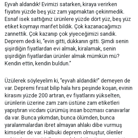
Eyvah aldandık! Evimizi satarken, kiraya verirken
fiyatını yüzde beş yüz zam yapmaktan çekinmedik.
Esnaf isek sattığınız ürünlere yüzde dört yüz, beş yüz
etiket koymayı marifet bildik. Çok kazanacağımızı
zannettik. Çok kazanıp çok yiyeceğimizi sandık.
Deprem dedi ki, “evin gitti, dükkanın gitti. Şimdi senin
şişirdiğin fiyatlardan evi almak, kiralamak, senin
şişirdiğin fiyatlardan ürünler almak mümkün mü?
Kendin ettin, kendin buldun.”
Üzülerek söyleyelim ki, “eyvah aldandık!” demeyen de
var. Depremi fırsat bilip hala hırs peşinde koşan, evinin
kirasını yüzde 200 artıran, ev fiyatlarını yükselten,
ürünlerin üzerine zam zam üstüne zam etiketleri
yapıştıran vicdanı çürümüş insan bozması canavarlar
da var. Bunca yıkımdan, bunca ölümden, bunca
yaralanmalardan ibret almayan ahlakı dibe vurmuş
kimseler de var. Halbuki deprem olmuştur, ölenler