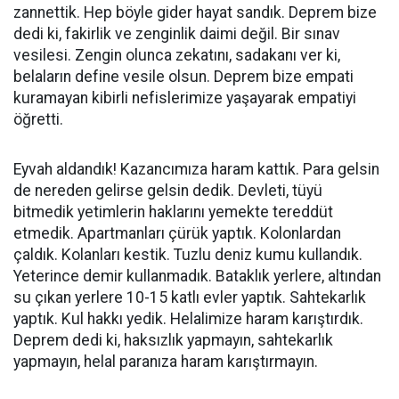
zannettik. Hep böyle gider hayat sandık. Deprem bize
dedi ki, fakirlik ve zenginlik daimi değil. Bir sınav
vesilesi. Zengin olunca zekatını, sadakanı ver ki,
belaların define vesile olsun. Deprem bize empati
kuramayan kibirli nefislerimize yaşayarak empatiyi
öğretti.
Eyvah aldandık! Kazancımıza haram kattık. Para gelsin
de nereden gelirse gelsin dedik. Devleti, tüyü
bitmedik yetimlerin haklarını yemekte tereddüt
etmedik. Apartmanları çürük yaptık. Kolonlardan
çaldık. Kolanları kestik. Tuzlu deniz kumu kullandık.
Yeterince demir kullanmadık. Bataklık yerlere, altından
su çıkan yerlere 10-15 katlı evler yaptık. Sahtekarlık
yaptık. Kul hakkı yedik. Helalimize haram karıştırdık.
Deprem dedi ki, haksızlık yapmayın, sahtekarlık
yapmayın, helal paranıza haram karıştırmayın.