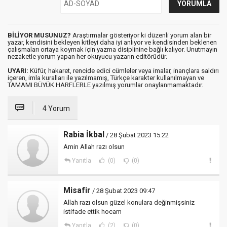
BİLİYOR MUSUNUZ?
Araştırmalar gösteriyor ki düzenli yorum alan bir
yazar, kendisini bekleyen kitleyi daha iyi anlıyor ve kendisinden beklenen
çalışmaları ortaya koymak için yazma disiplinine bağlı kalıyor. Unutmayın
nezaketle yorum yapan her okuyucu yazarın editörüdür.
UYARI:
Küfür, hakaret, rencide edici cümleler veya imalar, inançlara saldırı
içeren, imla kuralları ile yazılmamış, Türkçe karakter kullanılmayan ve
TAMAMI BÜYÜK HARFLERLE yazılmış yorumlar onaylanmamaktadır.
4 Yorum
Rabia İkbal
/ 28 Şubat 2023 15:22
Amin Allah razı olsun
Yanıtla
(0)
(0)
Misafir
/ 28 Şubat 2023 09:47
Allah razı olsun güzel konulara değinmişsiniz
istifade ettik hocam
Yanıtla
(2)
(0)