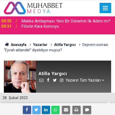
09:31
Filistin Kara Konvoyu
Anasayfa
Yazarlar
Atilla Yargıcı
Deprem sonrası
“Eyvah aldandık!” diyebiliyor muyuz?
Atilla Yargıcı
Yazarın Tüm Yazıları >
28
Şubat 2023